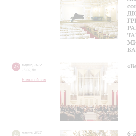
со
ДЮ
ГР
РА
ТА
МИ
Б
«В
25
марта
,
2012
15:00
,
Вс
Большой зал
6-
25
марта
,
2012