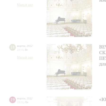
Малый зал
ВЕ
18
марта
,
2012
19:00
,
Вс
СК
ПЕ
Малый зал
дл
«Ю
19
марта
,
2012
19:00
,
Пн