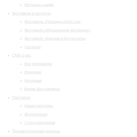
Ресторан и кафе
Фестивали и гастроли
Фестиваль «Площадь Искусств»
Фестиваль «Музыкальная коллекция»
Фестиваль «Барокко в белую ночь»
Гастроли
СМИ о нас
Все публикации
Рецензии
Интервью
Время Шостаковича
Партнеры
Наши партнеры
Фотогалерея
Стать партнером
Просветительские проекты