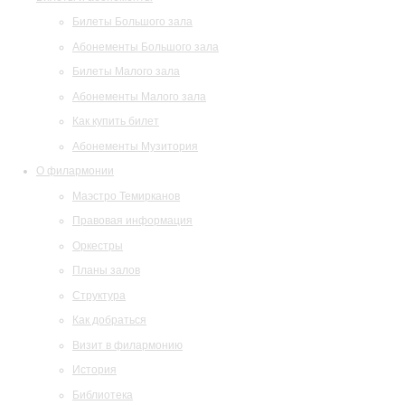
Билеты Большого зала
Абонементы Большого зала
Билеты Малого зала
Абонементы Малого зала
Как купить билет
Абонементы Музитория
О филармонии
Маэстро Темирканов
Правовая информация
Оркестры
Планы залов
Структура
Как добраться
Визит в филармонию
История
Библиотека