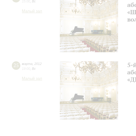
15:00
,
Вс
аб
«Ш
Малый зал
во
5-
25
марта
,
2012
19:00
,
Вс
аб
«Д
Малый зал