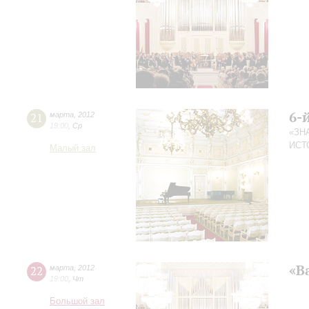
6-
21
марта
,
2012
19:00
,
Ср
«ЗН
ИСТ
Малый зал
«В
22
марта
,
2012
19:00
,
Чт
Большой зал