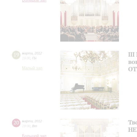
Большой зал
II
19
марта
,
2012
19:00
,
Пн
во
ОТ
Малый зал
Тв
20
марта
,
2012
19:00
,
Вт
НЕ
Большой зал