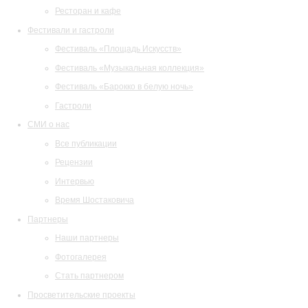
Ресторан и кафе
Фестивали и гастроли
Фестиваль «Площадь Искусств»
Фестиваль «Музыкальная коллекция»
Фестиваль «Барокко в белую ночь»
Гастроли
СМИ о нас
Все публикации
Рецензии
Интервью
Время Шостаковича
Партнеры
Наши партнеры
Фотогалерея
Стать партнером
Просветительские проекты