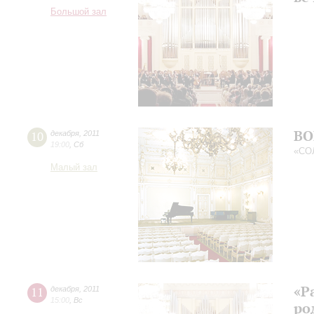
Большой зал
ВО
10
декабря
,
2011
19:00
,
Сб
«СО
Малый зал
«Р
11
декабря
,
2011
15:00
,
Вс
ро