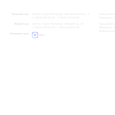
Большой зал:
191186, Санкт-Петербург, Михайловская ул., 2
Часы работы
+7 (812) 240-01-00, +7 (812) 240-01-80
Перерыв с 1
Малый зал:
191011, Санкт-Петербург, Невский пр., 30
Часы работы
+7 (812) 240-01-00, +7 (812) 240-01-70
Перерыв с 1
Вопросы на
Напишите нам:
MAX