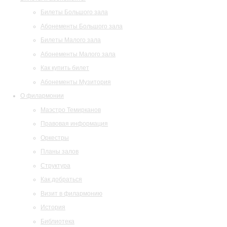
Билеты Большого зала
Абонементы Большого зала
Билеты Малого зала
Абонементы Малого зала
Как купить билет
Абонементы Музитория
О филармонии
Маэстро Темирканов
Правовая информация
Оркестры
Планы залов
Структура
Как добраться
Визит в филармонию
История
Библиотека