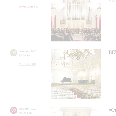
«По 
Большой зал
ВЕ
08
декабря
,
2011
19:00
,
Чт
Малый зал
«С
09
декабря
,
2011
19:00
,
Пт