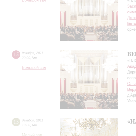
Большой зал
«ПЛ
Зас
сим
Джо
Бет
орке
ВЕ
15
декабря
,
2011
20:00
,
Чт
«ПЛ
Ака
Большой зал
Дири
сопр
Оль
Вер
д'Ар
Увер
«Н
15
декабря
,
2011
19:00
,
Чт
Малый зал