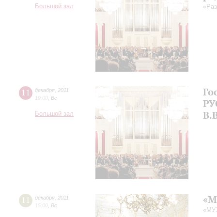
Большой зал
«Раз
Го
11
декабря
,
2011
19:00
,
Вс
РУ
В.
Большой зал
«М
11
декабря
,
2011
15:00
,
Вс
«МУ