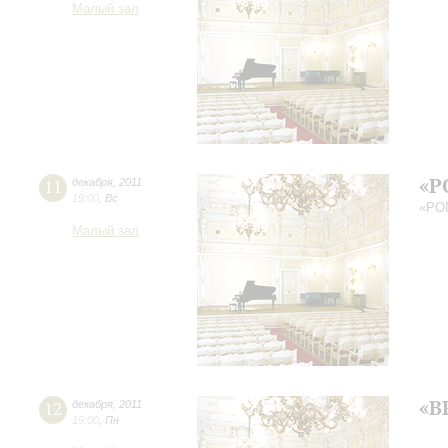
Малый зал
«Р
11
декабря
,
2011
19:00
,
Вс
«РОГ
Малый зал
«В
12
декабря
,
2011
19:00
,
Пн