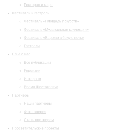
Ресторан и кафе
Фестивали и гастроли
Фестиваль «Площадь Искусств»
Фестиваль «Музыкальная коллекция»
Фестиваль «Барокко в белую ночь»
Гастроли
СМИ о нас
Все публикации
Рецензии
Интервью
Время Шостаковича
Партнеры
Наши партнеры
Фотогалерея
Стать партнером
Просветительские проекты