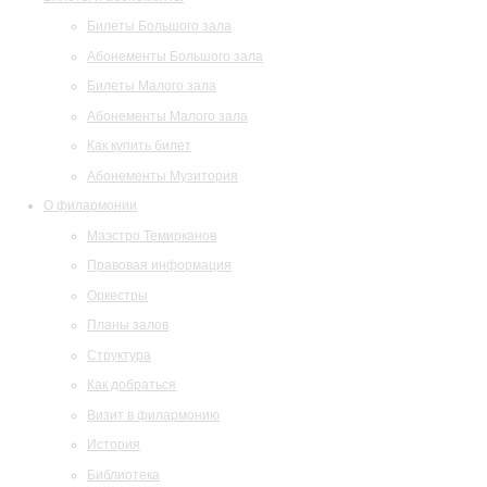
Билеты Большого зала
Абонементы Большого зала
Билеты Малого зала
Абонементы Малого зала
Как купить билет
Абонементы Музитория
О филармонии
Маэстро Темирканов
Правовая информация
Оркестры
Планы залов
Структура
Как добраться
Визит в филармонию
История
Библиотека