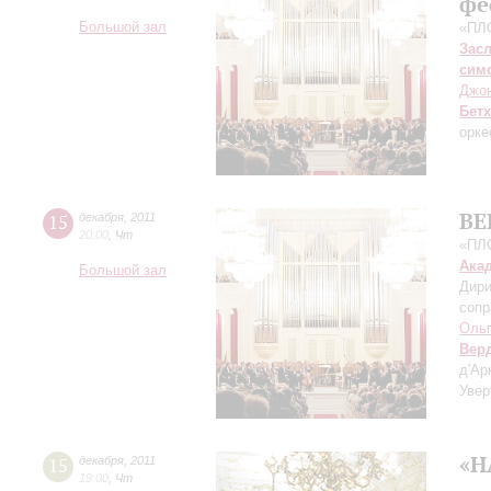
фе
Большой зал
«ПЛ
Зас
сим
Джо
Бет
орке
ВЕ
15
декабря
,
2011
20:00
,
Чт
«ПЛ
Ака
Большой зал
Дири
сопр
Оль
Вер
д'Ар
Увер
«Н
15
декабря
,
2011
19:00
,
Чт