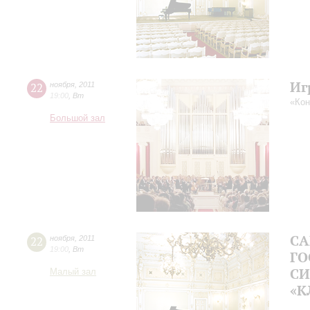
Иг
22
ноября
,
2011
19:00
,
Вт
«Кон
Большой зал
СА
22
ноября
,
2011
19:00
,
Вт
ГО
СИ
Малый зал
«К