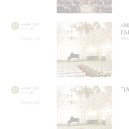
«М
27
ноября
,
2011
15:00
,
Вс
ГА
Малый зал
«МА
“J
27
ноября
,
2011
19:00
,
Вс
Малый зал