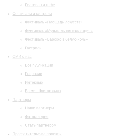
Ресторан и кафе
Фестивали и гастроли
Фестиваль «Площадь Искусств»
Фестиваль «Музыкальная коллекция»
Фестиваль «Барокко в белую ночь»
Гастроли
СМИ о нас
Все публикации
Рецензии
Интервью
Время Шостаковича
Партнеры
Наши партнеры
Фотогалерея
Стать партнером
Просветительские проекты