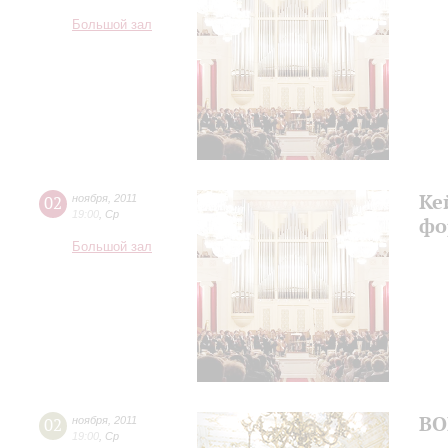
Большой зал
Ке
02
ноября
,
2011
19:00
,
Ср
фо
Большой зал
ВО
02
ноября
,
2011
19:00
,
Ср