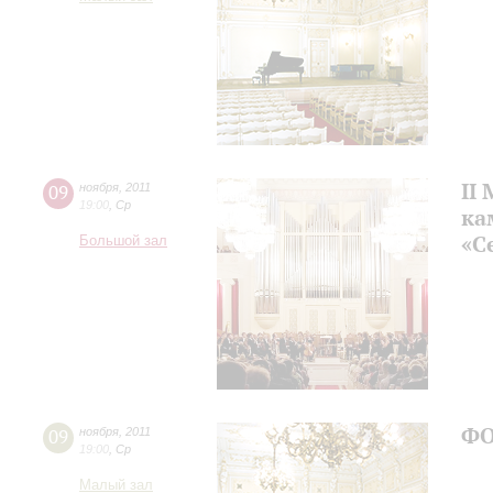
II
09
ноября
,
2011
19:00
,
Ср
ка
«С
Большой зал
ФО
09
ноября
,
2011
19:00
,
Ср
Малый зал