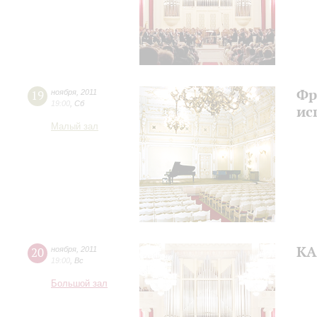
Фр
19
ноября
,
2011
19:00
,
Сб
ис
Малый зал
КА
20
ноября
,
2011
19:00
,
Вс
Большой зал