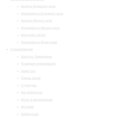
Билеты Большого зала
Абонементы Большого зала
Билеты Малого зала
Абонементы Малого зала
Как купить билет
Абонементы Музитория
О филармонии
Маэстро Темирканов
Правовая информация
Оркестры
Планы залов
Структура
Как добраться
Визит в филармонию
История
Библиотека