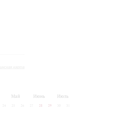
инская карта
Май
Июнь
Июль
24
25
26
27
28
29
30
31