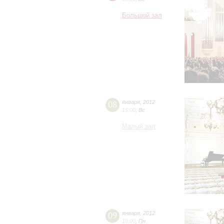
Большой зал
08
января
,
2012
15:00
,
Вс
Малый зал
09
января
,
2012
19:00
,
Пн