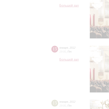
Большой зал
13
января
,
2012
19:00
,
Пт
Большой зал
13
января
,
2012
19:00
,
Пт