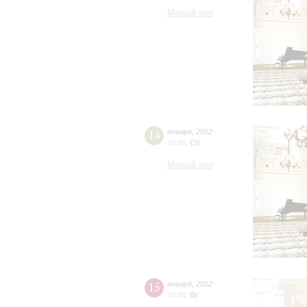
Малый зал
14
января
,
2012
19:00
,
Сб
Малый зал
15
января
,
2012
19:00
,
Вс