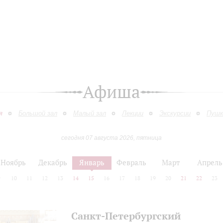
Афиша
я
Большой зал
Малый зал
Лекции
Экскурсии
Пушк
сегодня 07 августа 2026, пятница
Ноябрь
Декабрь
Январь
Февраль
Март
Апрель
9
10
11
12
13
14
15
16
17
18
19
20
21
22
23
Санкт-Петербургский