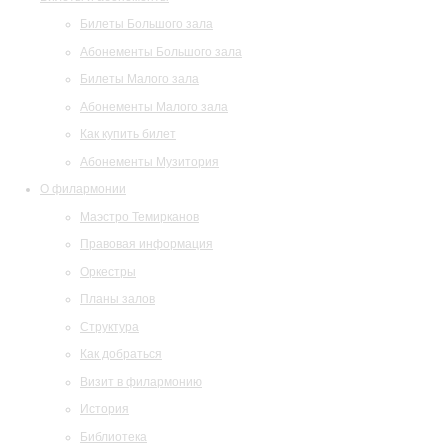
Билеты Большого зала
Абонементы Большого зала
Билеты Малого зала
Абонементы Малого зала
Как купить билет
Абонементы Музитория
О филармонии
Маэстро Темирканов
Правовая информация
Оркестры
Планы залов
Структура
Как добраться
Визит в филармонию
История
Библиотека