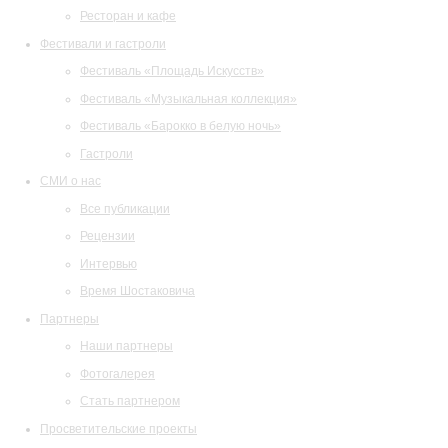
Ресторан и кафе
Фестивали и гастроли
Фестиваль «Площадь Искусств»
Фестиваль «Музыкальная коллекция»
Фестиваль «Барокко в белую ночь»
Гастроли
СМИ о нас
Все публикации
Рецензии
Интервью
Время Шостаковича
Партнеры
Наши партнеры
Фотогалерея
Стать партнером
Просветительские проекты