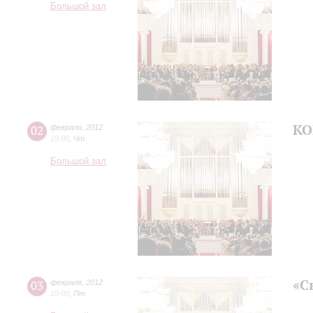
Большой зал
КО
02
февраля
,
2012
19:00
,
Чт
Большой зал
«С
03
февраля
,
2012
19:00
,
Пт