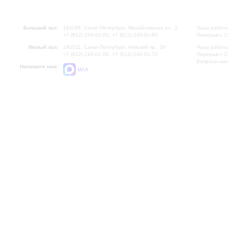
Большой зал:
191186, Санкт-Петербург, Михайловская ул., 2
Часы работы
+7 (812) 240-01-00, +7 (812) 240-01-80
Перерыв с 1
Малый зал:
191011, Санкт-Петербург, Невский пр., 30
Часы работы
+7 (812) 240-01-00, +7 (812) 240-01-70
Перерыв с 1
Вопросы на
Напишите нам:
MAX