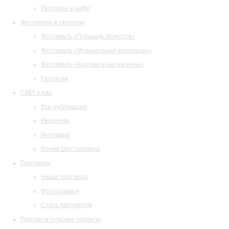
Ресторан и кафе
Фестивали и гастроли
Фестиваль «Площадь Искусств»
Фестиваль «Музыкальная коллекция»
Фестиваль «Барокко в белую ночь»
Гастроли
СМИ о нас
Все публикации
Рецензии
Интервью
Время Шостаковича
Партнеры
Наши партнеры
Фотогалерея
Стать партнером
Просветительские проекты