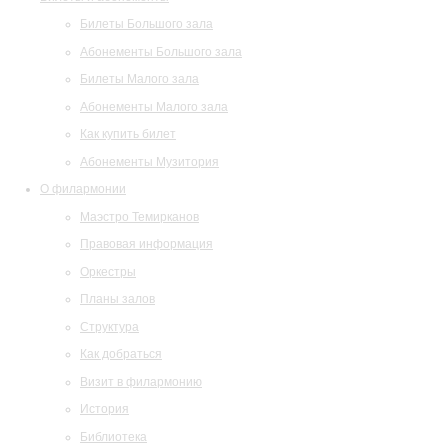
Билеты Большого зала
Абонементы Большого зала
Билеты Малого зала
Абонементы Малого зала
Как купить билет
Абонементы Музитория
О филармонии
Маэстро Темирканов
Правовая информация
Оркестры
Планы залов
Структура
Как добраться
Визит в филармонию
История
Библиотека