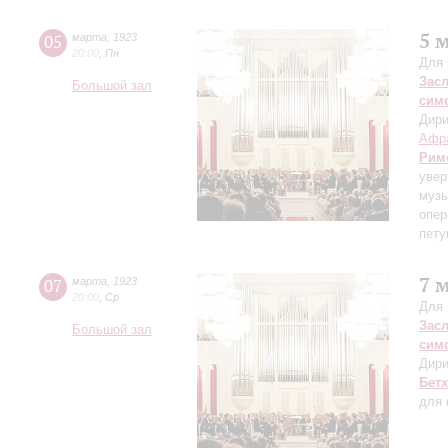
5 
05
марта
,
1923
20:00
,
Пн
Для 
Зас
Большой зал
сим
Дири
Афр
Рим
увер
музы
опер
пету
7 
07
марта
,
1923
20:00
,
Ср
Для 
Зас
Большой зал
сим
Дири
Бет
для 