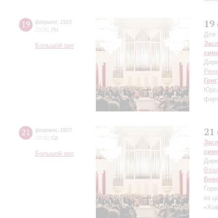
19
19
февраля
,
1923
20:00
,
Пн
Для 
Зас
Большой зал
сим
Дири
Ренз
Григ
Юрса
форт
21
21
февраля
,
1923
20:00
,
Ср
Зас
сим
Большой зал
Дири
Влад
Бор
Горе
из ц
«Хов