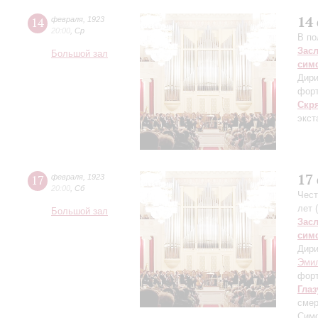
14
14
февраля
,
1923
20:00
,
Ср
В по
Зас
Большой зал
сим
Дири
фор
Скр
экст
17
17
февраля
,
1923
20:00
,
Сб
Чест
лет 
Большой зал
Зас
сим
Дири
Эми
фор
Глаз
смер
Симф