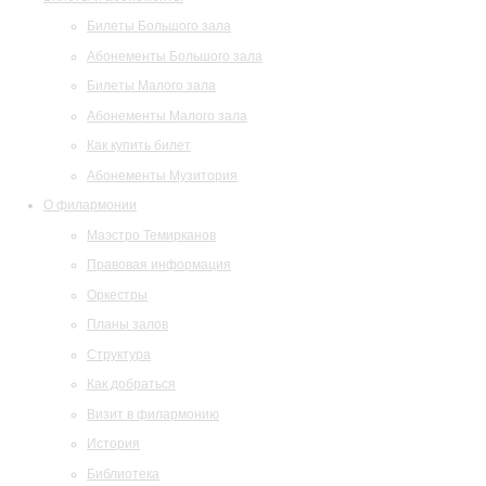
Билеты Большого зала
Абонементы Большого зала
Билеты Малого зала
Абонементы Малого зала
Как купить билет
Абонементы Музитория
О филармонии
Маэстро Темирканов
Правовая информация
Оркестры
Планы залов
Структура
Как добраться
Визит в филармонию
История
Библиотека