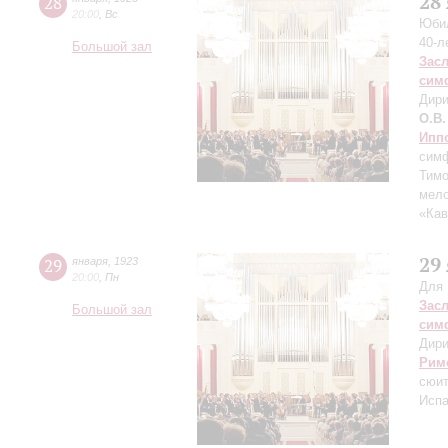
28
28
20:00
,
Вс
Юбил
40-л
Большой зал
Зас
сим
Дири
О.В.
Ипп
симф
Тимо
мело
«Кав
29
29
января
,
1923
20:00
,
Пн
Для 
Зас
Большой зал
сим
Дири
Рим
сюит
Испа