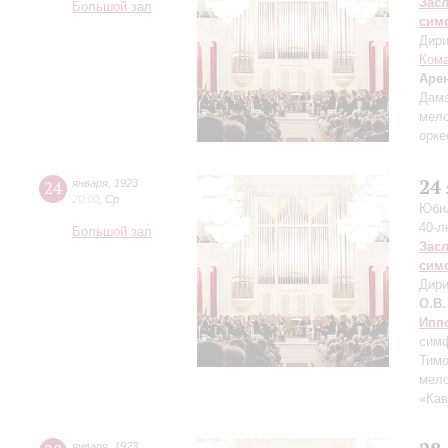
Зас
Большой зал
сим
Дири
Кома
Аре
Дама
мело
орке
24
24
января
,
1923
20:00
,
Ср
Юбил
40-л
Большой зал
Зас
сим
Дири
О.В.
Ипп
симф
Тимо
мело
«Кав
января
,
1923