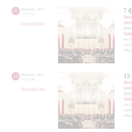
7 
07
февраля
,
1923
20:00
,
Ср
Зас
сим
Большой зал
Дири
Чай
на с
cant
«Фра
12
12
февраля
,
1923
20:00
,
Пн
Зас
сим
Большой зал
Дири
Чай
на с
cant
«Фра