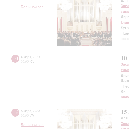
Для 
Зас
Большой зал
сим
Дири
Гли
Куко
«Кам
песе
10
10
января
,
1923
20:00
,
Ср
Зас
сим
Дири
Шил
«Пес
Вил
Мал
15
15
января
,
1923
20:00
,
Пн
Для 
Зас
Большой зал