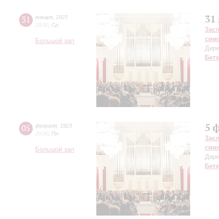
31
31
января
,
1923
20:00
,
Ср
Зас
сим
Большой зал
Дири
Бет
5 
05
февраля
,
1923
20:00
,
Пн
Зас
сим
Большой зал
Дири
Бет