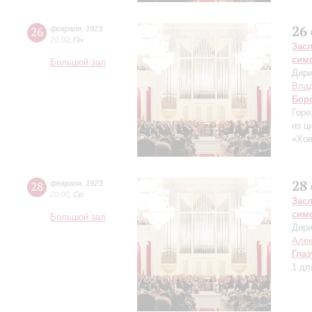
26
26
февраля
,
1923
20:00
,
Пн
Зас
сим
Большой зал
Дири
Влад
Бор
Горе
из ц
«Хов
28
28
февраля
,
1923
20:00
,
Ср
Зас
сим
Большой зал
Дири
Алек
Глаз
1 дл