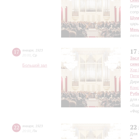
сим
Дири
сопр
Шум
царь
Мен
летн
17
17
января
,
1923
20:00
,
Ср
Зас
сим
Большой зал
Хор 
Пете
Дири
Конс
Руб
для 
«Вав
«Фе
22
22
января
,
1923
20:00
,
Пн
Для 