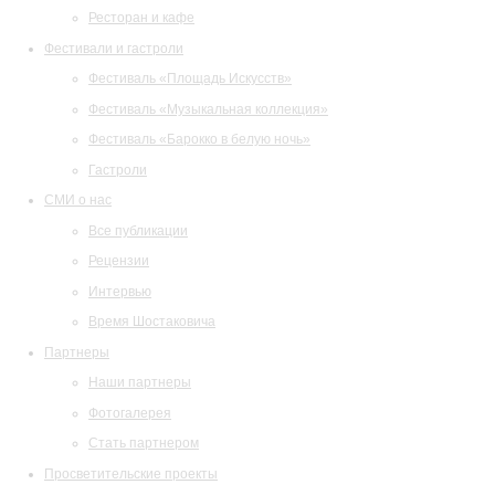
Ресторан и кафе
Фестивали и гастроли
Фестиваль «Площадь Искусств»
Фестиваль «Музыкальная коллекция»
Фестиваль «Барокко в белую ночь»
Гастроли
СМИ о нас
Все публикации
Рецензии
Интервью
Время Шостаковича
Партнеры
Наши партнеры
Фотогалерея
Стать партнером
Просветительские проекты