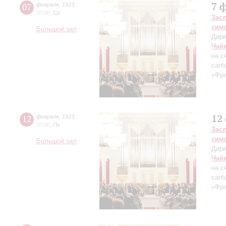
7 
07
февраля
,
1923
20:00
,
Ср
Зас
сим
Большой зал
Дири
Чай
на с
cant
«Фра
12
12
февраля
,
1923
20:00
,
Пн
Зас
сим
Большой зал
Дири
Чай
на с
cant
«Фра