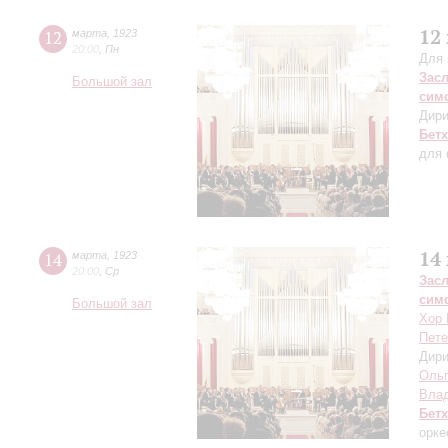
12
12
марта
,
1923
20:00
,
Пн
Для 
Зас
Большой зал
сим
Дири
Бет
для 
14
14
марта
,
1923
20:00
,
Ср
Зас
сим
Большой зал
Хор 
Пете
Дири
Оль
Вла
Бет
орке