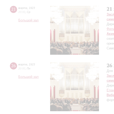
21
21
марта
,
1923
20:00
,
Ср
Зас
сим
Большой зал
Дири
Фил
Аки
сюит
орке
Сим
26
26
марта
,
1923
20:00
,
Пн
Для 
Зас
Большой зал
сим
Дири
Епа
Веб
форт