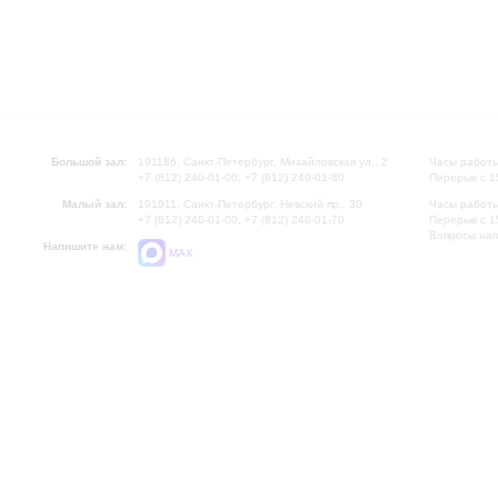
Большой зал:
191186, Санкт-Петербург, Михайловская ул., 2
Часы работы
+7 (812) 240-01-00, +7 (812) 240-01-80
Перерыв с 1
Малый зал:
191011, Санкт-Петербург, Невский пр., 30
Часы работы
+7 (812) 240-01-00, +7 (812) 240-01-70
Перерыв с 1
Вопросы на
Напишите нам:
MAX