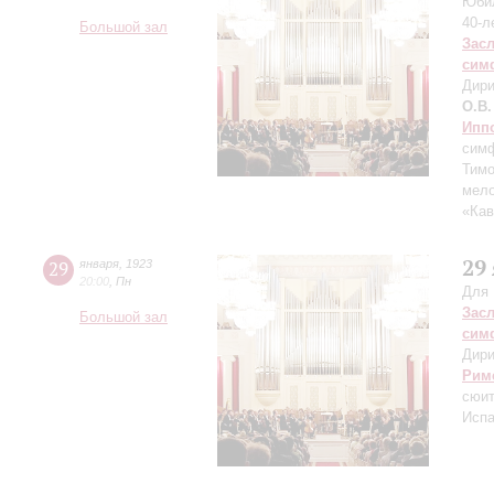
Юбил
40-л
Большой зал
Зас
сим
Дири
О.В.
Ипп
симф
Тимо
мело
«Кав
29
29
января
,
1923
20:00
,
Пн
Для 
Зас
Большой зал
сим
Дири
Рим
сюит
Испа