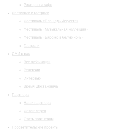
Ресторан и кафе
Фестивали и гастроли
Фестиваль «Площадь Искусств»
Фестиваль «Музыкальная коллекция»
Фестиваль «Барокко в белую ночь»
Гастроли
СМИ о нас
Все публикации
Рецензии
Интервью
Время Шостаковича
Партнеры
Наши партнеры
Фотогалерея
Стать партнером
Просветительские проекты