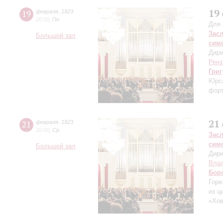
19
19
февраля
,
1923
20:00
,
Пн
Для 
Зас
Большой зал
сим
Дири
Ренз
Григ
Юрса
форт
21
21
февраля
,
1923
20:00
,
Ср
Зас
сим
Большой зал
Дири
Влад
Бор
Горе
из ц
«Хов