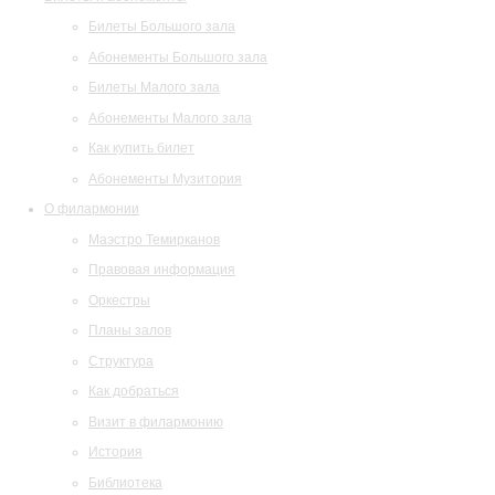
Билеты Большого зала
Абонементы Большого зала
Билеты Малого зала
Абонементы Малого зала
Как купить билет
Абонементы Музитория
О филармонии
Маэстро Темирканов
Правовая информация
Оркестры
Планы залов
Структура
Как добраться
Визит в филармонию
История
Библиотека