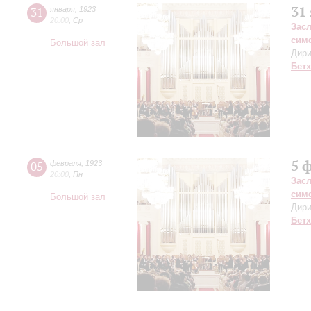
31
31
января
,
1923
20:00
,
Ср
Зас
сим
Большой зал
Дири
Бет
5 
05
февраля
,
1923
20:00
,
Пн
Зас
сим
Большой зал
Дири
Бет