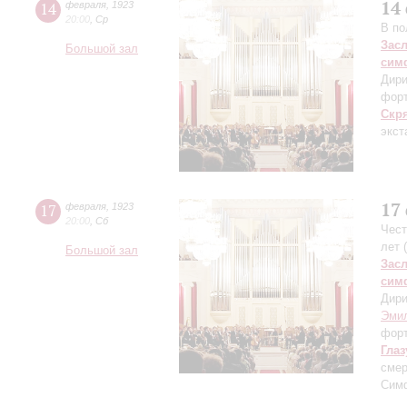
14
14
февраля
,
1923
20:00
,
Ср
В по
Зас
Большой зал
сим
Дири
фор
Скр
экст
17
17
февраля
,
1923
20:00
,
Сб
Чест
лет 
Большой зал
Зас
сим
Дири
Эми
фор
Глаз
смер
Симф