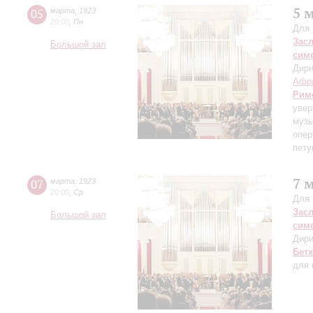
5 
05
марта
,
1923
20:00
,
Пн
Для 
Зас
Большой зал
сим
Дири
Афр
Рим
увер
музы
опер
пету
7 
07
марта
,
1923
20:00
,
Ср
Для 
Зас
Большой зал
сим
Дири
Бет
для 