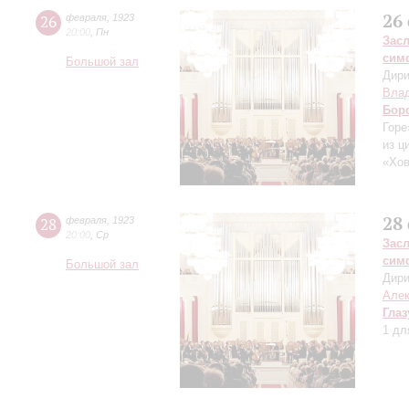
26
26
февраля
,
1923
20:00
,
Пн
Зас
сим
Большой зал
Дири
Влад
Бор
Горе
из ц
«Хов
28
28
февраля
,
1923
20:00
,
Ср
Зас
сим
Большой зал
Дири
Алек
Глаз
1 дл