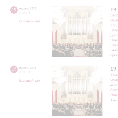
19
19
марта
,
1923
14:00
,
Пн
Зас
сим
Большой зал
Хор 
Пете
Дири
Оль
Вла
Бет
орке
19
19
марта
,
1923
20:00
,
Пн
Зас
сим
Большой зал
Дири
Алек
Глаз
1 дл