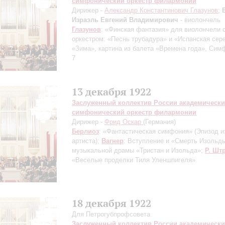
симфонический оркестр филармонии
Дирижер -
Александр Константинович Глазунов
;
Израэль Евгений Владимирович
- виолончель
Глазунов
: «Финская фантазия» для виолончели 
оркестром: «Песнь трубадура» и «Испанская сер
«Зима», картина из балета «Времена года», Си
7
13 декабря 1922
Заслуженный коллектив России академическ
симфонический оркестр филармонии
Дирижер -
Фрид Оскар
(Германия)
Берлиоз
: «Фантастическая симфония» (Эпизод и
артиста);
Вагнер
: Вступление и «Смерть Изольд
музыкальной драмы «Тристан и Изольда»;
Р. Шт
«Веселые проделки Тиля Уленшпигеля»
18 декабря 1922
Для Петрогубпрофсовета
Заслуженный коллектив России академическ