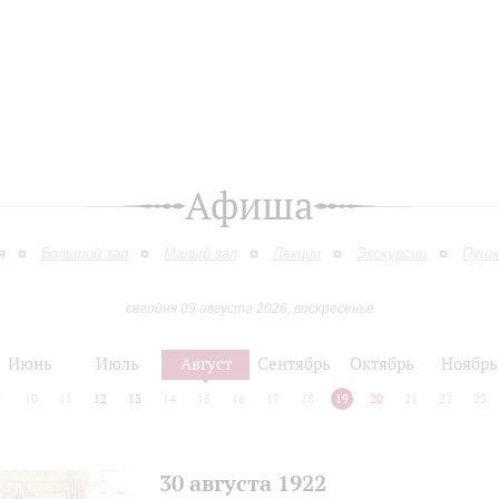
Афиша
я
Большой зал
Малый зал
Лекции
Экскурсии
Пушк
сегодня 09 августа 2026, воскресенье
Июнь
Июль
Август
Сентябрь
Октябрь
Ноябрь
9
10
11
12
13
14
15
16
17
18
19
20
21
22
23
30 августа 1922