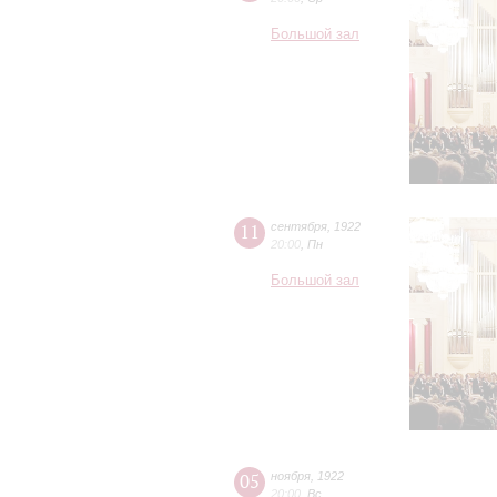
Большой зал
11
сентября
,
1922
20:00
,
Пн
Большой зал
05
ноября
,
1922
20:00
,
Вс