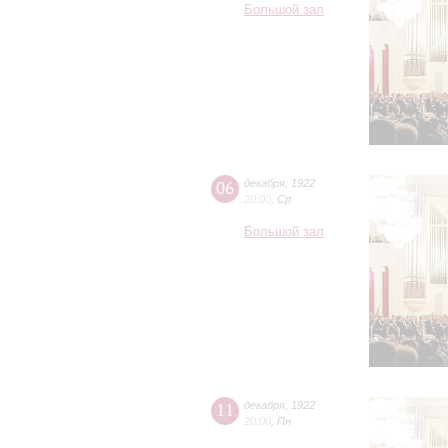
Большой зал
06
декабря
,
1922
20:00
,
Ср
Большой зал
11
декабря
,
1922
20:00
,
Пн