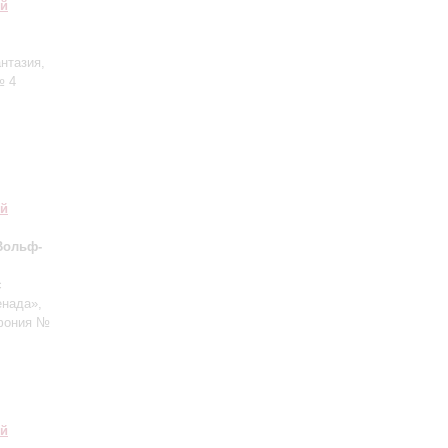
ий
нтазия,
№ 4
ий
Вольф-
с
енада»,
мфония №
ий