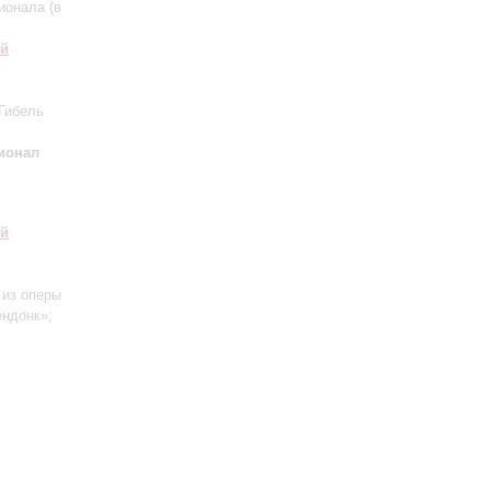
ионала (в
ий
Гибель
ионал
ий
 из оперы
ендонк»;