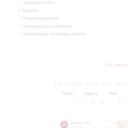
Творческие встречи
Выставки
Издания филармонии
Образовательные программы
Инклюзивные и специальные проекты
Все событи
2019/20
2020/21
2021/22
2022/23
2023/24
2024/25
2025/26
2026/27
Март
Апрель
Май
1
2
3
4
5
6
7
8
30
августа
,
1922
20:00
,
Ср