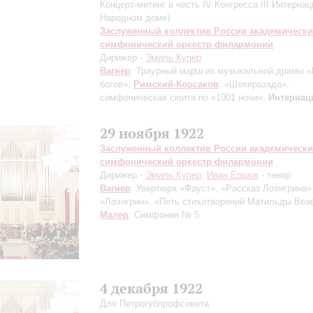
Концерт-митинг в честь IV Конгресса III Интернац
Народном доме)
Заслуженный коллектив России академическ
симфонический оркестр филармонии
Дирижер -
Эмиль Купер
Вагнер
: Траурный марш из музыкальной драмы «
богов»;
Римский-Корсаков
: «Шехеразада»,
симфоническая сюита по «1001 ночи»;
Интернац
29 ноября 1922
Заслуженный коллектив России академическ
симфонический оркестр филармонии
Дирижер -
Эмиль Купер
;
Иван Ершов
- тенор
Вагнер
: Увертюра «Фауст», «Рассказ Лоэнгрина»
«Лоэнгрин», «Пять стихотворений Матильды Вез
Малер
: Симфония № 5
4 декабря 1922
Для Петрогубпрофсовета