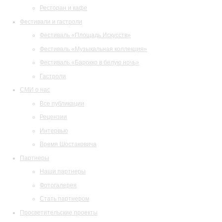
Ресторан и кафе
Фестивали и гастроли
Фестиваль «Площадь Искусств»
Фестиваль «Музыкальная коллекция»
Фестиваль «Барокко в белую ночь»
Гастроли
СМИ о нас
Все публикации
Рецензии
Интервью
Время Шостаковича
Партнеры
Наши партнеры
Фотогалерея
Стать партнером
Просветительские проекты