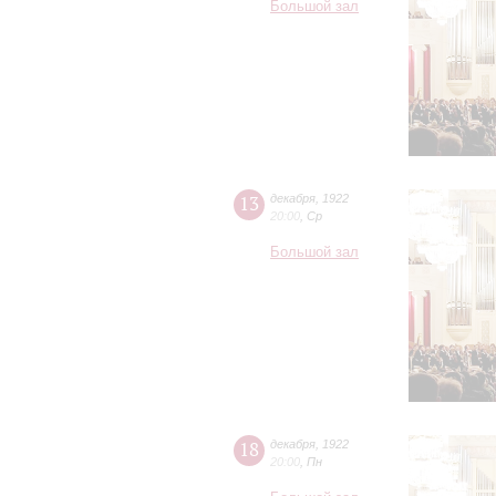
Большой зал
13
декабря
,
1922
20:00
,
Ср
Большой зал
18
декабря
,
1922
20:00
,
Пн