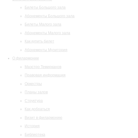
Билеты Большого зала
Абонементы Большого зала
Билеты Малого зала
Абонементы Малого зала
Как купить билет
Абонементы Музитория
О филармонии
Маэстро Темирканов
Правовая информация
Оркестры
Планы залов
Структура
Как добраться
Визит в филармонию
История
Библиотека