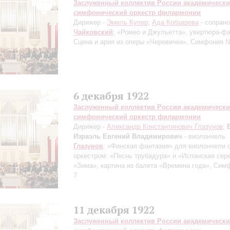
Заслуженный коллектив России академическ
симфонический оркестр филармонии
Дирижер -
Эмиль Купер
;
Ада Кобзарева
- сопрано
Чайковский
: «Ромео и Джульетта», увертюра-фа
Сцена и ария из оперы «Черевички», Симфония 
6 декабря 1922
Заслуженный коллектив России академическ
симфонический оркестр филармонии
Дирижер -
Александр Константинович Глазунов
;
Израэль Евгений Владимирович
- виолончель
Глазунов
: «Финская фантазия» для виолончели 
оркестром: «Песнь трубадура» и «Испанская сер
«Зима», картина из балета «Времена года», Си
7
11 декабря 1922
Заслуженный коллектив России академическ