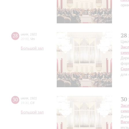
орке
28
28
июля
,
1921
20:00
,
Чт
Цикл
Зас
Большой зал
сим
Дири
фор
Скр
для 
30
30
июля
,
1921
19:30
,
Сб
Зас
сим
Большой зал
Дири
Ваг
музы