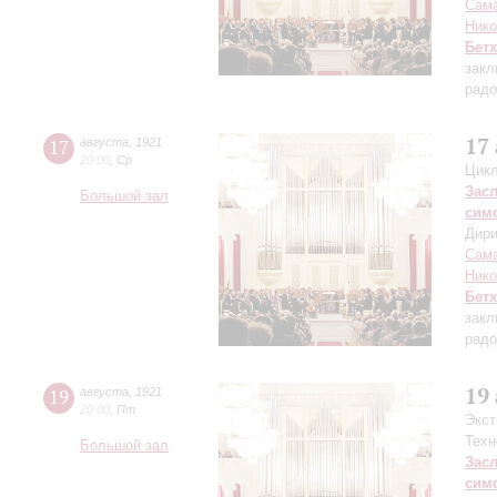
Сама
Нико
Бет
закл
радо
17
17
августа
,
1921
20:00
,
Ср
Цикл
Зас
Большой зал
сим
Дири
Сама
Нико
Бет
закл
радо
19
19
августа
,
1921
20:00
,
Пт
Экст
Техн
Большой зал
Зас
сим