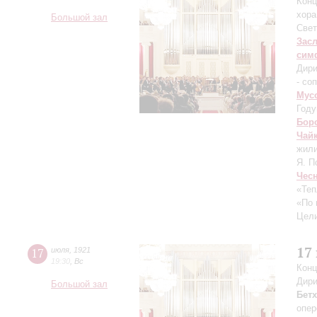
Конц
хора
Большой зал
Свет
Зас
сим
Дири
- со
Мус
Году
Бор
Чай
жили
Я. П
Чес
«Теп
«По 
Цели
17
17
июля
,
1921
19:30
,
Вс
Конц
Дири
Большой зал
Бет
опер