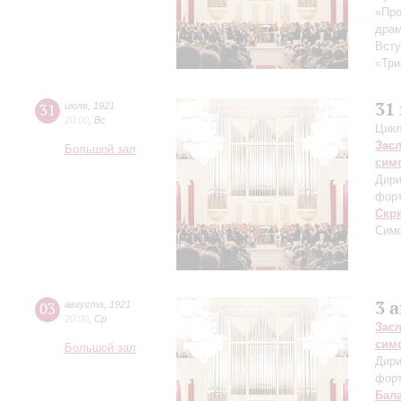
«Про
драм
Всту
«Три
31
31
июля
,
1921
20:00
,
Вс
Цикл
Зас
Большой зал
сим
Дири
фор
Скр
Симф
3 
03
августа
,
1921
20:00
,
Ср
Зас
сим
Большой зал
Дири
фор
Бал