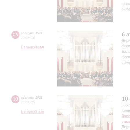
форт
симф
6 
06
августа
,
1921
20:00
,
Сб
Дири
фор
Большой зал
Бал
форт
симф
10
10
августа
,
1921
20:00
,
Ср
Цикл
Конц
Большой зал
Зас
сим
Дири