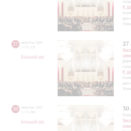
сопр
Р. Ш
поэм
два 
Улен
27
27
августа
,
1921
20:00
,
Сб
Зас
сим
Большой зал
Дири
сопр
Р. Ш
поэм
два 
Улен
30
30
августа
,
1921
20:00
,
Вт
Конц
Зас
Большой зал
сим