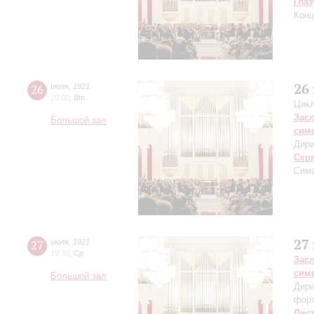
Глаз
Конц
26
26
июля
,
1921
20:00
,
Вт
Цикл
Зас
Большой зал
сим
Дири
Скр
Симф
27
27
июля
,
1921
19:30
,
Ср
Зас
сим
Большой зал
Дири
фор
Лис