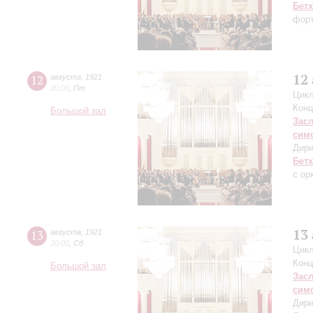
Бет
форт
12
12
августа
,
1921
20:00
,
Пт
Цикл
Конц
Большой зал
Зас
сим
Дири
Бет
с ор
13
13
августа
,
1921
20:00
,
Сб
Цикл
Конц
Большой зал
Зас
сим
Дири