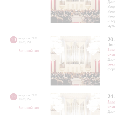
Дири
Увер
Увер
Увер
«Нюр
музы
20
20
августа
,
1921
20:00
,
Сб
Цикл
Зас
Большой зал
сим
Дири
Бет
форт
24
24
августа
,
1921
20:00
,
Ср
Зас
сим
Большой зал
Дири