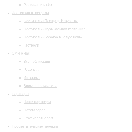
Ресторан и кафе
Фестивали и гастроли
Фестиваль «Площадь Искусств»
Фестиваль «Музыкальная коллекция»
Фестиваль «Барокко в белую ночь»
Гастроли
СМИ о нас
Все публикации
Рецензии
Интервью
Время Шостаковича
Партнеры
Наши партнеры
Фотогалерея
Стать партнером
Просветительские проекты