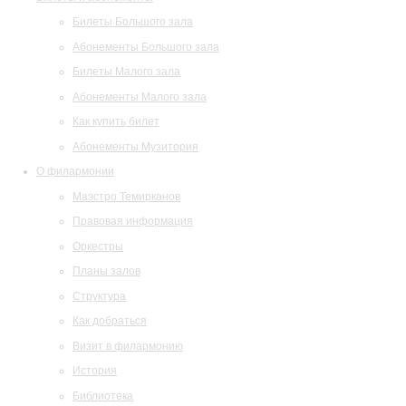
Билеты Большого зала
Абонементы Большого зала
Билеты Малого зала
Абонементы Малого зала
Как купить билет
Абонементы Музитория
О филармонии
Маэстро Темирканов
Правовая информация
Оркестры
Планы залов
Структура
Как добраться
Визит в филармонию
История
Библиотека