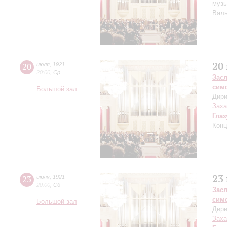
музы
Валь
20
20
июля
,
1921
20:00
,
Ср
Зас
сим
Большой зал
Дири
Заха
Глаз
Конц
23
23
июля
,
1921
20:00
,
Сб
Зас
сим
Большой зал
Дири
Заха