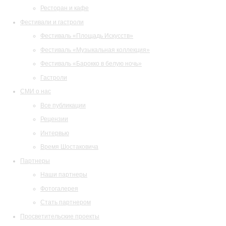
Ресторан и кафе
Фестивали и гастроли
Фестиваль «Площадь Искусств»
Фестиваль «Музыкальная коллекция»
Фестиваль «Барокко в белую ночь»
Гастроли
СМИ о нас
Все публикации
Рецензии
Интервью
Время Шостаковича
Партнеры
Наши партнеры
Фотогалерея
Стать партнером
Просветительские проекты