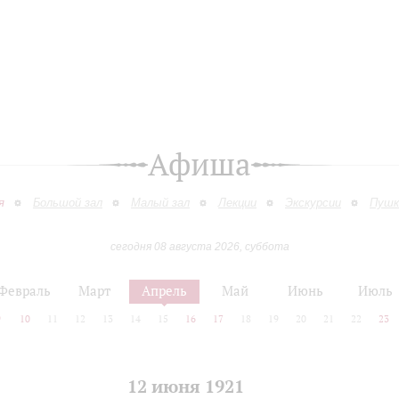
Афиша
я
Большой зал
Малый зал
Лекции
Экскурсии
Пушк
сегодня 08 августа 2026, суббота
Февраль
Март
Апрель
Май
Июнь
Июль
9
10
11
12
13
14
15
16
17
18
19
20
21
22
23
12 июня 1921