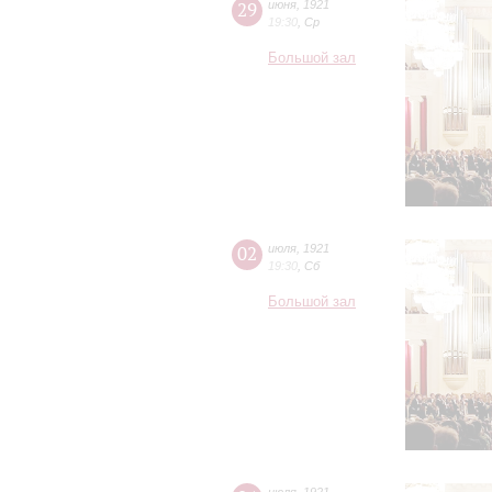
29
июня
,
1921
19:30
,
Ср
Большой зал
02
июля
,
1921
19:30
,
Сб
Большой зал