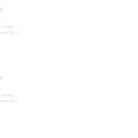
ий
о
 поэма,
фония № 2
ий
о
 поэма,
фония № 2