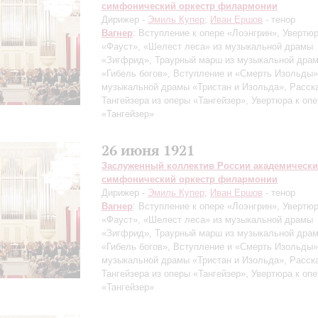
симфонический оркестр филармонии
Дирижер -
Эмиль Купер
;
Иван Ершов
- тенор
Вагнер
: Вступление к опере «Лоэнгрин», Увертю
«Фауст», «Шелест леса» из музыкальной драмы
«Зигфрид», Траурный марш из музыкальной дра
«Гибель богов», Вступление и «Смерть Изольды»
музыкальной драмы «Тристан и Изольда», Расск
Тангейзера из оперы «Тангейзер», Увертюра к оп
«Тангейзер»
26 июня 1921
Заслуженный коллектив России академическ
симфонический оркестр филармонии
Дирижер -
Эмиль Купер
;
Иван Ершов
- тенор
Вагнер
: Вступление к опере «Лоэнгрин», Увертю
«Фауст», «Шелест леса» из музыкальной драмы
«Зигфрид», Траурный марш из музыкальной дра
«Гибель богов», Вступление и «Смерть Изольды»
музыкальной драмы «Тристан и Изольда», Расск
Тангейзера из оперы «Тангейзер», Увертюра к оп
«Тангейзер»