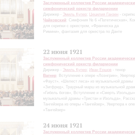
Заслуженный коллектив России академическ
симфонический оркестр филармонии
Дирижер -
Эмиль Купер
;
Цецилия Ганзен
- скрипк
Чайковский
: Симфония № 6 «Патетическая», Ко
для скрипки с оркестром, «Франческа да
Римини», фантазия для оркестра по Данте
22 июня 1921
Заслуженный коллектив России академическ
симфонический оркестр филармонии
Дирижер -
Эмиль Купер
;
Иван Ершов
- тенор
Вагнер
: Вступление к опере «Лоэнгрин», Увертю
«Фауст», «Шелест леса» из музыкальной драмы
«Зигфрид», Траурный марш из музыкальной дра
«Гибель богов», Вступление и «Смерть Изольды»
музыкальной драмы «Тристан и Изольда», Расск
Тангейзера из оперы «Тангейзер», Увертюра к оп
«Тангейзер»
24 июня 1921
Заслуженный коллектив России академическ