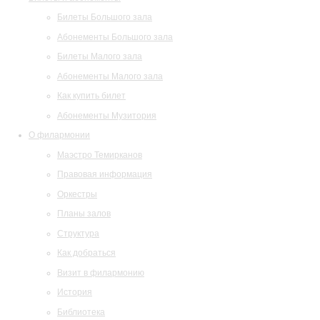
Билеты Большого зала
Абонементы Большого зала
Билеты Малого зала
Абонементы Малого зала
Как купить билет
Абонементы Музитория
О филармонии
Маэстро Темирканов
Правовая информация
Оркестры
Планы залов
Структура
Как добраться
Визит в филармонию
История
Библиотека