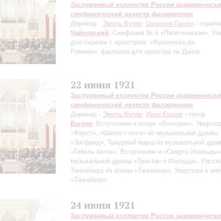
Заслуженный коллектив России академическ
симфонический оркестр филармонии
Дирижер -
Эмиль Купер
;
Цецилия Ганзен
- скрипк
Чайковский
: Симфония № 6 «Патетическая», Ко
для скрипки с оркестром, «Франческа да
Римини», фантазия для оркестра по Данте
22 июня 1921
Заслуженный коллектив России академическ
симфонический оркестр филармонии
Дирижер -
Эмиль Купер
;
Иван Ершов
- тенор
Вагнер
: Вступление к опере «Лоэнгрин», Увертю
«Фауст», «Шелест леса» из музыкальной драмы
«Зигфрид», Траурный марш из музыкальной дра
«Гибель богов», Вступление и «Смерть Изольды»
музыкальной драмы «Тристан и Изольда», Расск
Тангейзера из оперы «Тангейзер», Увертюра к оп
«Тангейзер»
24 июня 1921
Заслуженный коллектив России академическ