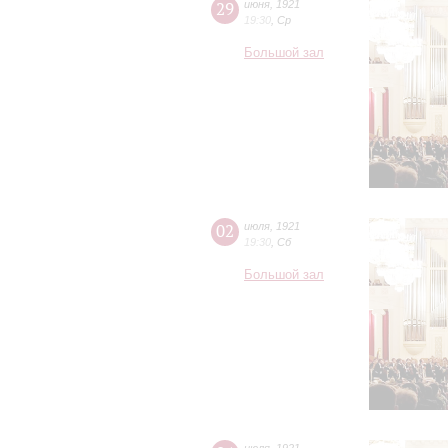
29
июня
,
1921
19:30
,
Ср
Большой зал
02
июля
,
1921
19:30
,
Сб
Большой зал