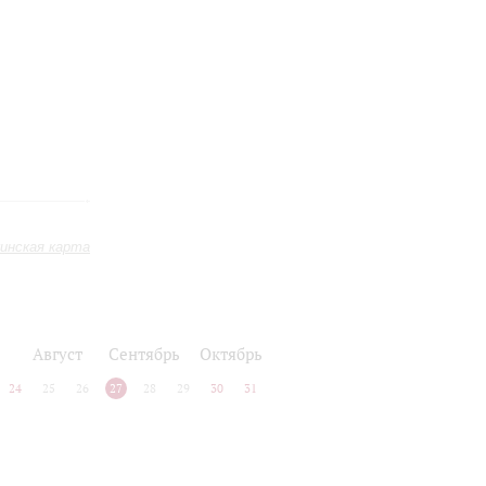
инская карта
Август
Сентябрь
Октябрь
24
25
26
27
28
29
30
31