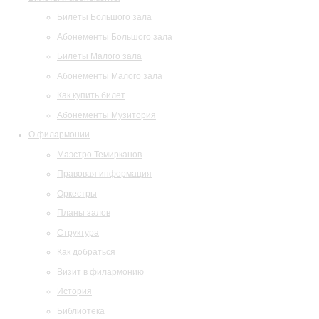
Билеты Большого зала
Абонементы Большого зала
Билеты Малого зала
Абонементы Малого зала
Как купить билет
Абонементы Музитория
О филармонии
Маэстро Темирканов
Правовая информация
Оркестры
Планы залов
Структура
Как добраться
Визит в филармонию
История
Библиотека