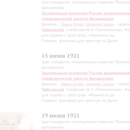
Цикл концертов, посвященных открытию Петрогр
филармонии
Заслуженный коллектив России академическ
симфонический оркестр филармонии
Дирижер -
Эмиль Купер
;
Цецилия Ганзен
- скрипк
Чайковский
: Симфония № 6 «Патетическая», Ко
для скрипки с оркестром, «Франческа да
Римини», фантазия для оркестра по Данте
15 июня 1921
Цикл концертов, посвященных открытию Петрогр
филармонии
Заслуженный коллектив России академическ
симфонический оркестр филармонии
Дирижер -
Эмиль Купер
;
Цецилия Ганзен
- скрипк
Чайковский
: Симфония № 6 «Патетическая», Ко
для скрипки с оркестром, «Франческа да
Римини», фантазия для оркестра по Данте
19 июня 1921
Цикл концертов, посвященных открытию Петрогр
филармонии