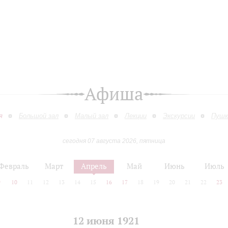
Афиша
я
Большой зал
Малый зал
Лекции
Экскурсии
Пушк
сегодня 07 августа 2026, пятница
Февраль
Март
Апрель
Май
Июнь
Июль
9
10
11
12
13
14
15
16
17
18
19
20
21
22
23
12 июня 1921