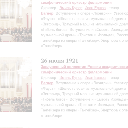
симфонический оркестр филармонии
Дирижер -
Эмиль Купер
;
Иван Ершов
- тенор
Вагнер
: Вступление к опере «Лоэнгрин», Увертю
«Фауст», «Шелест леса» из музыкальной драмы
«Зигфрид», Траурный марш из музыкальной дра
«Гибель богов», Вступление и «Смерть Изольды»
музыкальной драмы «Тристан и Изольда», Расск
Тангейзера из оперы «Тангейзер», Увертюра к оп
«Тангейзер»
26 июня 1921
Заслуженный коллектив России академическ
симфонический оркестр филармонии
Дирижер -
Эмиль Купер
;
Иван Ершов
- тенор
Вагнер
: Вступление к опере «Лоэнгрин», Увертю
«Фауст», «Шелест леса» из музыкальной драмы
«Зигфрид», Траурный марш из музыкальной дра
«Гибель богов», Вступление и «Смерть Изольды»
музыкальной драмы «Тристан и Изольда», Расск
Тангейзера из оперы «Тангейзер», Увертюра к оп
«Тангейзер»