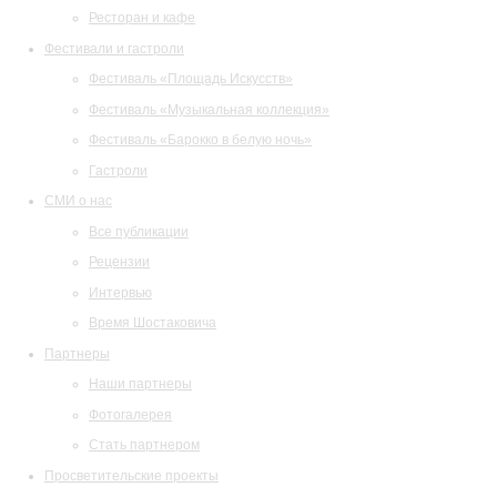
Ресторан и кафе
Фестивали и гастроли
Фестиваль «Площадь Искусств»
Фестиваль «Музыкальная коллекция»
Фестиваль «Барокко в белую ночь»
Гастроли
СМИ о нас
Все публикации
Рецензии
Интервью
Время Шостаковича
Партнеры
Наши партнеры
Фотогалерея
Стать партнером
Просветительские проекты