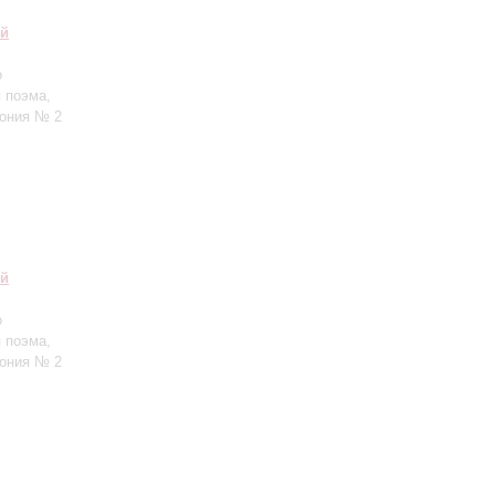
ий
о
 поэма,
фония № 2
ий
о
 поэма,
фония № 2