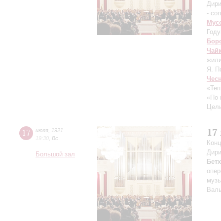
Дири
- со
Мус
Году
Бор
Чай
жили
Я. П
Чес
«Теп
«По 
Цели
17
17
июля
,
1921
19:30
,
Вс
Конц
Дири
Большой зал
Бет
опер
музы
Валь