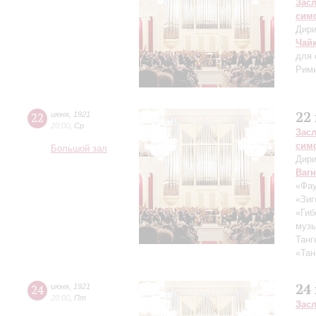
Зас
сим
Дири
Чай
для 
Рими
22
22
июня
,
1921
20:00
,
Ср
Зас
сим
Большой зал
Дири
Ваг
«Фау
«Зиг
«Гиб
музы
Танг
«Тан
24
24
июня
,
1921
20:00
,
Пт
Зас