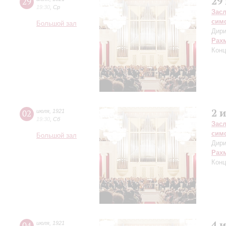
29
29
19:30
,
Ср
Зас
сим
Большой зал
Дири
Рах
Конц
2 
02
июля
,
1921
19:30
,
Сб
Зас
сим
Большой зал
Дири
Рах
Конц
4 
04
июля
,
1921