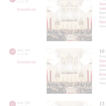
19:30
,
Сб
Зас
сим
Большой зал
Дири
фор
Лис
орке
10
10
июля
,
1921
14:00
,
Вс
Конц
Зас
Большой зал
сим
Дири
Бет
«Шел
Увер
13
13
июля
,
1921