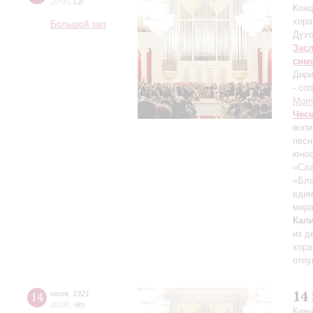
20:00
,
Ср
Конц
хора
Большой зал
Духо
Зас
сим
Дири
- со
Мол
Чес
вопи
песн
юнос
«Сла
«Бла
един
мира
Кал
из д
хора
отп
14
14
июля
,
1921
20:00
,
Чт
Конц