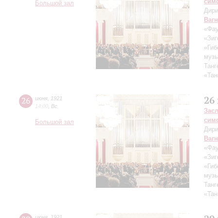
сим
Большой зал
Дири
Ваг
«Фау
«Зиг
«Гиб
музы
Танг
«Тан
26
26
июня
,
1921
14:00
,
Вс
Зас
сим
Большой зал
Дири
Ваг
«Фау
«Зиг
«Гиб
музы
Танг
«Тан
июня
,
1921