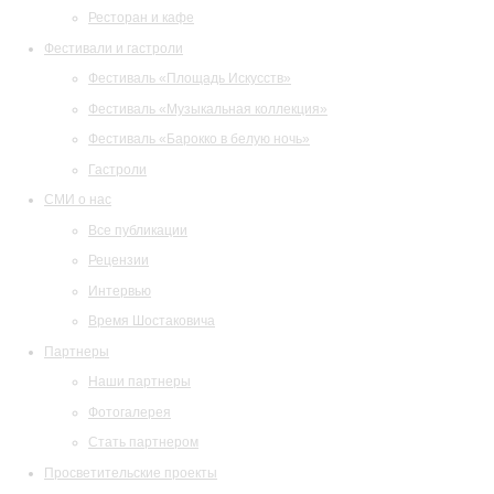
Ресторан и кафе
Фестивали и гастроли
Фестиваль «Площадь Искусств»
Фестиваль «Музыкальная коллекция»
Фестиваль «Барокко в белую ночь»
Гастроли
СМИ о нас
Все публикации
Рецензии
Интервью
Время Шостаковича
Партнеры
Наши партнеры
Фотогалерея
Стать партнером
Просветительские проекты