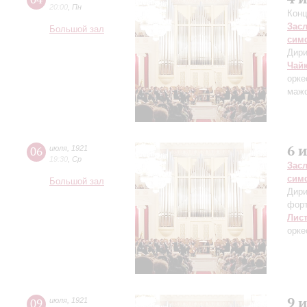
20:00
,
Пн
Конц
Зас
Большой зал
сим
Дири
Чай
орке
маж
6 
06
июля
,
1921
19:30
,
Ср
Зас
сим
Большой зал
Дири
фор
Лис
орке
9 
09
июля
,
1921