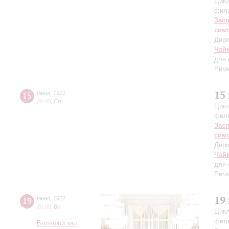
Цикл
фил
Зас
сим
Дири
Чай
для 
Рими
15
15
июня
,
1921
20:00
,
Ср
Цикл
фил
Зас
сим
Дири
Чай
для 
Рими
19
19
июня
,
1921
20:00
,
Вс
Цикл
фил
Большой зал