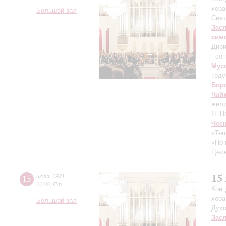
хора
Большой зал
Свет
Зас
сим
Дири
- со
Мус
Году
Бор
Чай
жили
Я. П
Чес
«Теп
«По 
Цели
15
15
июля
,
1921
20:00
,
Пт
Конц
хора
Большой зал
Духо
Зас