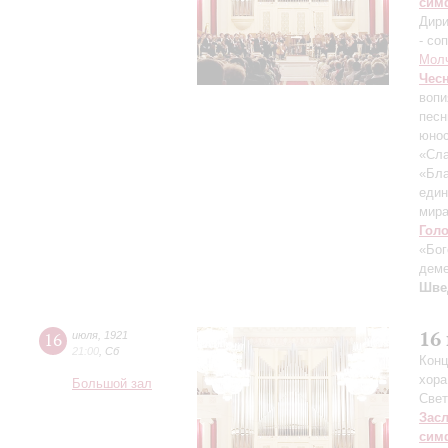
сим
Дири
- со
Мол
Чес
вопи
песн
юнос
«Сла
«Бла
един
мира
Гол
«Бог
деме
Шве
16
16
июля
,
1921
21:00
,
Сб
Конц
хора
Большой зал
Свет
Зас
сим