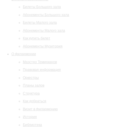
Билеты Большого зала
Абонементы Большого зала
Билеты Малого зала
Абонементы Малого зала
Как купить билет
Абонементы Музитория
О филармонии
Маэстро Темирканов
Правовая информация
Оркестры
Планы залов
Структура
Как добраться
Визит в филармонию
История
Библиотека