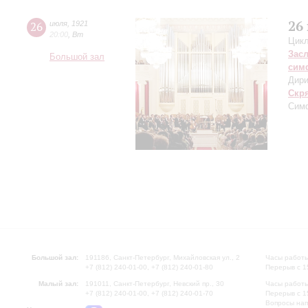
26
26
июля
,
1921
20:00
,
Вт
Цикл
Зас
Большой зал
сим
Дири
Скр
Симф
Большой зал:
191186, Санкт-Петербург, Михайловская ул., 2
Часы работы
+7 (812) 240-01-00, +7 (812) 240-01-80
Перерыв с 1
Малый зал:
191011, Санкт-Петербург, Невский пр., 30
Часы работы
+7 (812) 240-01-00, +7 (812) 240-01-70
Перерыв с 1
Вопросы на