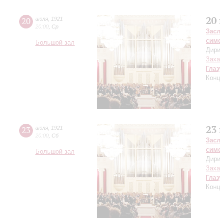
20
20
июля
,
1921
20:00
,
Ср
Зас
сим
Большой зал
Дири
Заха
Глаз
Конц
23
23
июля
,
1921
20:00
,
Сб
Зас
сим
Большой зал
Дири
Заха
Глаз
Конц