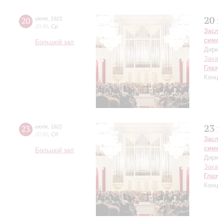
20
20
июля
,
1921
20:00
,
Ср
Зас
сим
Большой зал
Дири
Заха
Глаз
Конц
23
23
июля
,
1921
20:00
,
Сб
Зас
сим
Большой зал
Дири
Заха
Глаз
Конц