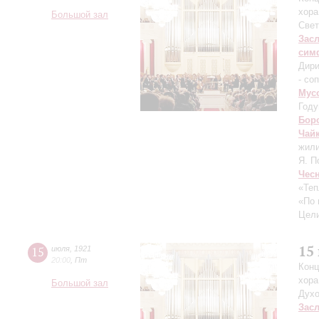
хора
Большой зал
Свет
Зас
сим
Дири
- со
Мус
Году
Бор
Чай
жили
Я. П
Чес
«Теп
«По 
Цели
15
15
июля
,
1921
20:00
,
Пт
Конц
хора
Большой зал
Духо
Зас