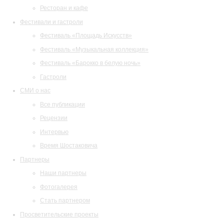
Ресторан и кафе
Фестивали и гастроли
Фестиваль «Площадь Искусств»
Фестиваль «Музыкальная коллекция»
Фестиваль «Барокко в белую ночь»
Гастроли
СМИ о нас
Все публикации
Рецензии
Интервью
Время Шостаковича
Партнеры
Наши партнеры
Фотогалерея
Стать партнером
Просветительские проекты