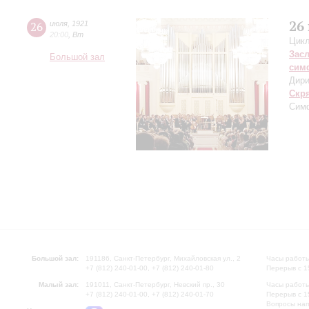
26
26
июля
,
1921
20:00
,
Вт
Цикл
Зас
Большой зал
сим
Дири
Скр
Симф
Большой зал:
191186, Санкт-Петербург, Михайловская ул., 2
Часы работы
+7 (812) 240-01-00, +7 (812) 240-01-80
Перерыв с 1
Малый зал:
191011, Санкт-Петербург, Невский пр., 30
Часы работы
+7 (812) 240-01-00, +7 (812) 240-01-70
Перерыв с 1
Вопросы на