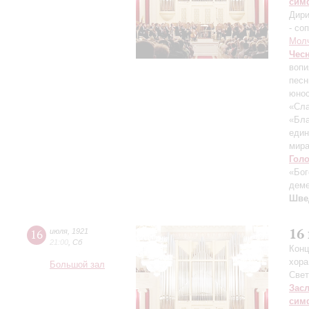
сим
Дири
- со
Мол
Чес
вопи
песн
юнос
«Сла
«Бла
един
мира
Гол
«Бог
деме
Шве
16
16
июля
,
1921
21:00
,
Сб
Конц
хора
Большой зал
Свет
Зас
сим