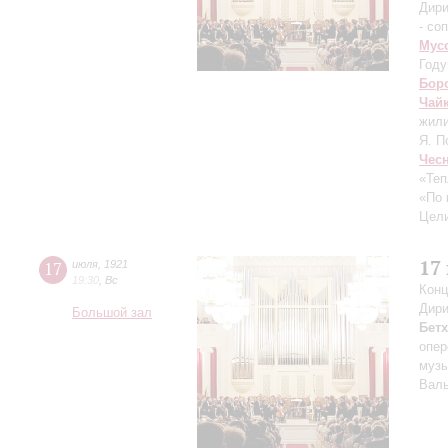
Дири
- со
Мус
Году
Бор
Чай
жили
Я. П
Чес
«Теп
«По 
Цели
17
17
июля
,
1921
19:30
,
Вс
Конц
Дири
Большой зал
Бет
опер
музы
Валь