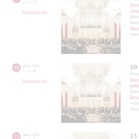
19:30
,
Сб
Зас
сим
Большой зал
Дири
фор
Лис
орке
10
10
июля
,
1921
14:00
,
Вс
Конц
Зас
Большой зал
сим
Дири
Бет
«Шел
Увер
13
13
июля
,
1921