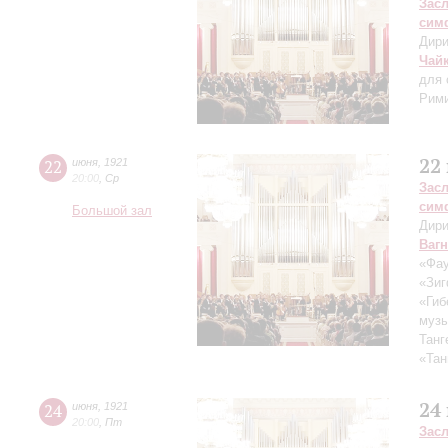
Зас
сим
Дири
Чай
для 
Рими
22
22
июня
,
1921
20:00
,
Ср
Зас
сим
Большой зал
Дири
Ваг
«Фау
«Зиг
«Гиб
музы
Танг
«Тан
24
24
июня
,
1921
20:00
,
Пт
Зас