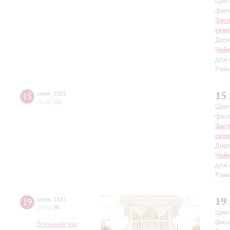
Цикл
фил
Зас
сим
Дири
Чай
для 
Рими
15
15
июня
,
1921
20:00
,
Ср
Цикл
фил
Зас
сим
Дири
Чай
для 
Рими
19
19
июня
,
1921
20:00
,
Вс
Цикл
фил
Большой зал