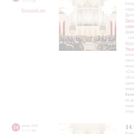
20:00
,
Ср
Конц
хора
Большой зал
Духо
Зас
сим
Дири
- со
Мол
Чес
вопи
песн
юнос
«Сла
«Бла
един
мира
Кал
из д
хора
отп
14
14
июля
,
1921
20:00
,
Чт
Конц