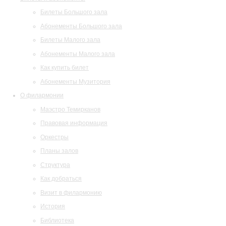
Билеты Большого зала
Абонементы Большого зала
Билеты Малого зала
Абонементы Малого зала
Как купить билет
Абонементы Музитория
О филармонии
Маэстро Темирканов
Правовая информация
Оркестры
Планы залов
Структура
Как добраться
Визит в филармонию
История
Библиотека