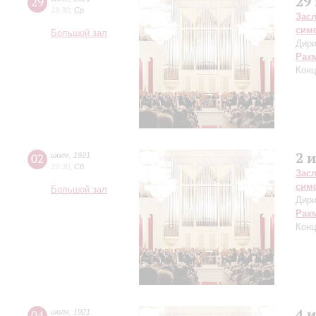
29
29
19:30
,
Ср
Зас
сим
Большой зал
Дири
Рах
Конц
2 
02
июля
,
1921
19:30
,
Сб
Зас
сим
Большой зал
Дири
Рах
Конц
4 
04
июля
,
1921