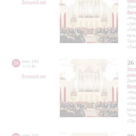
сим
Большой зал
Дири
Ваг
«Фау
«Зиг
«Гиб
музы
Танг
«Тан
26
26
июня
,
1921
14:00
,
Вс
Зас
сим
Большой зал
Дири
Ваг
«Фау
«Зиг
«Гиб
музы
Танг
«Тан
июня
,
1921