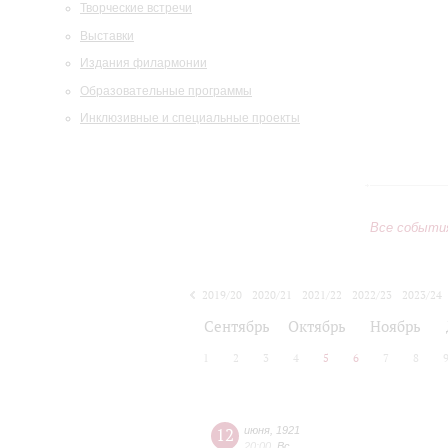
Творческие встречи
Выставки
Издания филармонии
Образовательные программы
Инклюзивные и специальные проекты
Все событи
2019/20
2020/21
2021/22
2022/23
2023/24
2024/25
2025/26
2026/27
Сентябрь
Октябрь
Ноябрь
1
2
3
4
5
6
7
8
12
июня
,
1921
20:00
,
Вс