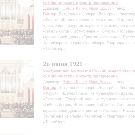
симфонический оркестр филармонии
Дирижер -
Эмиль Купер
;
Иван Ершов
- тенор
Вагнер
: Вступление к опере «Лоэнгрин», Увертю
«Фауст», «Шелест леса» из музыкальной драмы
«Зигфрид», Траурный марш из музыкальной дра
«Гибель богов», Вступление и «Смерть Изольды»
музыкальной драмы «Тристан и Изольда», Расск
Тангейзера из оперы «Тангейзер», Увертюра к оп
«Тангейзер»
26 июня 1921
Заслуженный коллектив России академическ
симфонический оркестр филармонии
Дирижер -
Эмиль Купер
;
Иван Ершов
- тенор
Вагнер
: Вступление к опере «Лоэнгрин», Увертю
«Фауст», «Шелест леса» из музыкальной драмы
«Зигфрид», Траурный марш из музыкальной дра
«Гибель богов», Вступление и «Смерть Изольды»
музыкальной драмы «Тристан и Изольда», Расск
Тангейзера из оперы «Тангейзер», Увертюра к оп
«Тангейзер»