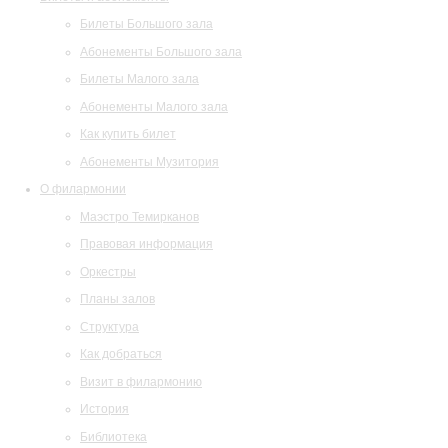
Билеты Большого зала
Абонементы Большого зала
Билеты Малого зала
Абонементы Малого зала
Как купить билет
Абонементы Музитория
О филармонии
Маэстро Темирканов
Правовая информация
Оркестры
Планы залов
Структура
Как добраться
Визит в филармонию
История
Библиотека