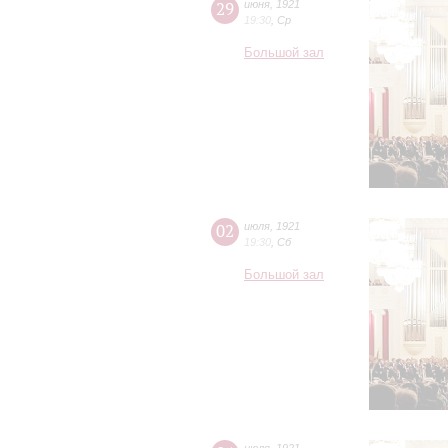
29
июня
,
1921
19:30
,
Ср
Большой зал
02
июля
,
1921
19:30
,
Сб
Большой зал