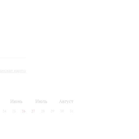
инская карта
Июнь
Июль
Август
24
25
26
27
28
29
30
31