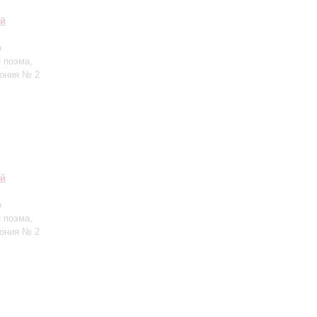
ий
о
 поэма,
фония № 2
ий
о
 поэма,
фония № 2