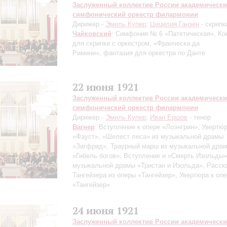
Заслуженный коллектив России академическ
симфонический оркестр филармонии
Дирижер -
Эмиль Купер
;
Цецилия Ганзен
- скрипк
Чайковский
: Симфония № 6 «Патетическая», Ко
для скрипки с оркестром, «Франческа да
Римини», фантазия для оркестра по Данте
22 июня 1921
Заслуженный коллектив России академическ
симфонический оркестр филармонии
Дирижер -
Эмиль Купер
;
Иван Ершов
- тенор
Вагнер
: Вступление к опере «Лоэнгрин», Увертю
«Фауст», «Шелест леса» из музыкальной драмы
«Зигфрид», Траурный марш из музыкальной дра
«Гибель богов», Вступление и «Смерть Изольды»
музыкальной драмы «Тристан и Изольда», Расск
Тангейзера из оперы «Тангейзер», Увертюра к оп
«Тангейзер»
24 июня 1921
Заслуженный коллектив России академическ