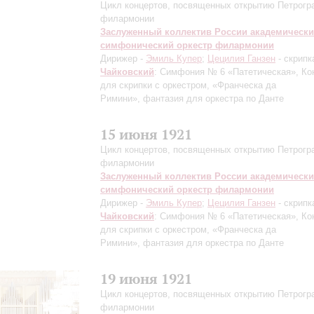
Цикл концертов, посвященных открытию Петрогр
филармонии
Заслуженный коллектив России академическ
симфонический оркестр филармонии
Дирижер -
Эмиль Купер
;
Цецилия Ганзен
- скрипк
Чайковский
: Симфония № 6 «Патетическая», Ко
для скрипки с оркестром, «Франческа да
Римини», фантазия для оркестра по Данте
15 июня 1921
Цикл концертов, посвященных открытию Петрогр
филармонии
Заслуженный коллектив России академическ
симфонический оркестр филармонии
Дирижер -
Эмиль Купер
;
Цецилия Ганзен
- скрипк
Чайковский
: Симфония № 6 «Патетическая», Ко
для скрипки с оркестром, «Франческа да
Римини», фантазия для оркестра по Данте
19 июня 1921
Цикл концертов, посвященных открытию Петрогр
филармонии