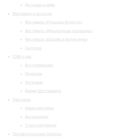
Ресторан и кафе
Фестивали и гастроли
Фестиваль «Площадь Искусств»
Фестиваль «Музыкальная коллекция»
Фестиваль «Барокко в белую ночь»
Гастроли
СМИ о нас
Все публикации
Рецензии
Интервью
Время Шостаковича
Партнеры
Наши партнеры
Фотогалерея
Стать партнером
Просветительские проекты