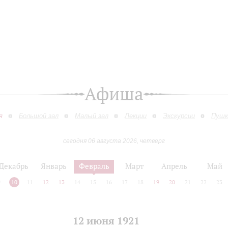
Афиша
я
Большой зал
Малый зал
Лекции
Экскурсии
Пушк
сегодня 06 августа 2026, четверг
Декабрь
Январь
Февраль
Март
Апрель
Май
9
10
11
12
13
14
15
16
17
18
19
20
21
22
23
12 июня 1921