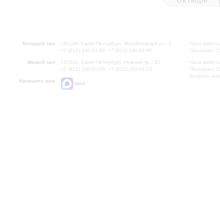
Большой зал:
191186, Санкт-Петербург, Михайловская ул., 2
Часы работы
+7 (812) 240-01-00, +7 (812) 240-01-80
Перерыв с 1
Малый зал:
191011, Санкт-Петербург, Невский пр., 30
Часы работы
+7 (812) 240-01-00, +7 (812) 240-01-70
Перерыв с 1
Вопросы на
Напишите нам:
MAX