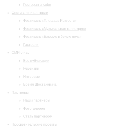
Ресторан и кафе
Фестивали и гастроли
Фестиваль «Площадь Искусств»
Фестиваль «Музыкальная коллекция»
Фестиваль «Барокко в белую ночь»
Гастроли
СМИ о нас
Все публикации
Рецензии
Интервью
Время Шостаковича
Партнеры
Наши партнеры
Фотогалерея
Стать партнером
Просветительские проекты