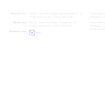
Большой зал:
191186, Санкт-Петербург, Михайловская ул., 2
Часы работы
+7 (812) 240-01-00, +7 (812) 240-01-80
Перерыв с 1
Малый зал:
191011, Санкт-Петербург, Невский пр., 30
Часы работы
+7 (812) 240-01-00, +7 (812) 240-01-70
Перерыв с 1
Вопросы на
Напишите нам:
MAX