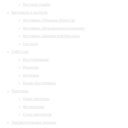
Ресторан и кафе
Фестивали и гастроли
Фестиваль «Площадь Искусств»
Фестиваль «Музыкальная коллекция»
Фестиваль «Барокко в белую ночь»
Гастроли
СМИ о нас
Все публикации
Рецензии
Интервью
Время Шостаковича
Партнеры
Наши партнеры
Фотогалерея
Стать партнером
Просветительские проекты