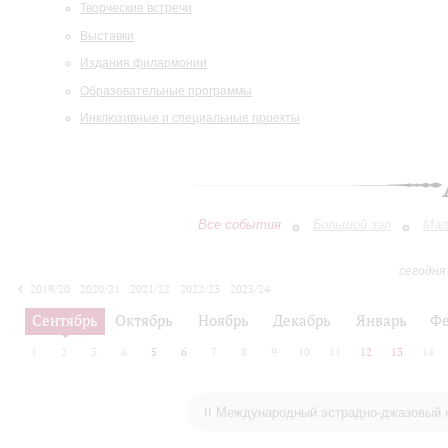
Творческие встречи
Выставки
Издания филармонии
Образовательные программы
Инклюзивные и специальные проекты
Все события
Большой зал
Мал
сегодня
2019/20
2020/21
2021/22
2022/23
2023/24
2024/25
2025/26
2026/27
Сентябрь
Октябрь
Ноябрь
Декабрь
Январь
Фе
1
2
3
4
5
6
7
8
9
10
11
12
13
14
II Международный эстрадно-джазовый 