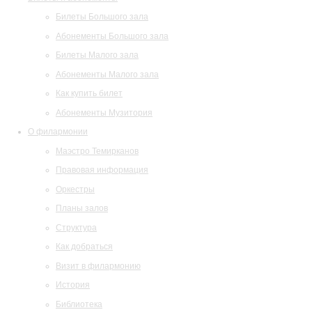
Билеты Большого зала
Абонементы Большого зала
Билеты Малого зала
Абонементы Малого зала
Как купить билет
Абонементы Музитория
О филармонии
Маэстро Темирканов
Правовая информация
Оркестры
Планы залов
Структура
Как добраться
Визит в филармонию
История
Библиотека