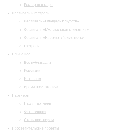
Ресторан и кафе
Фестивали и гастроли
Фестиваль «Площадь Искусств»
Фестиваль «Музыкальная коллекция»
Фестиваль «Барокко в белую ночь»
Гастроли
СМИ о нас
Все публикации
Рецензии
Интервью
Время Шостаковича
Партнеры
Наши партнеры
Фотогалерея
Стать партнером
Просветительские проекты