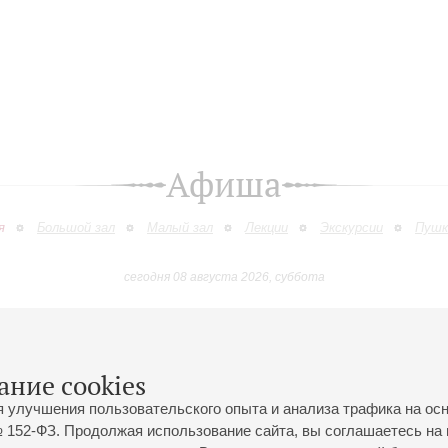
Афиша
я
Большой зал
Малый зал
Лекции
Экскурсии
Пушк
сегодня 08 августа 2026, суббота
Июль
Август
Сентябрь
Октябрь
Ноябрь
Декабр
9
10
11
12
13
14
15
16
17
18
19
20
21
22
23
ание cookies
я улучшения пользовательского опыта и анализа трафика на ос
 152-ФЗ. Продолжая использование сайта, вы соглашаетесь на 