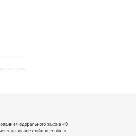
инская карта
ь
Январь
Февраль
Март
24
25
26
27
28
29
30
31
новании Федерального закона «О
использование файлов cookie в