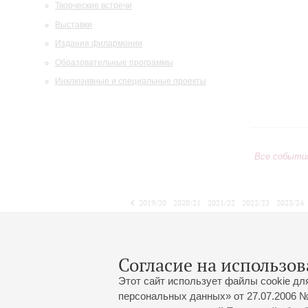
Творческие встречи
Выставки
Издания филармонии
Образовательные программы
Инклюзивные и специальные проекты
Все событи
2019/20
2020/21
2021/22
2022/23
2023/24
2024/25
2025/26
2026/27
Апрель
Май
Июнь
1
2
3
4
5
6
7
8
Согласие на использов
Этот сайт использует файлы cookie дл
персональных данных» от 27.07.2006 №