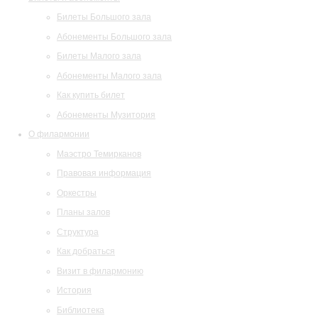
Билеты Большого зала
Абонементы Большого зала
Билеты Малого зала
Абонементы Малого зала
Как купить билет
Абонементы Музитория
О филармонии
Маэстро Темирканов
Правовая информация
Оркестры
Планы залов
Структура
Как добраться
Визит в филармонию
История
Библиотека