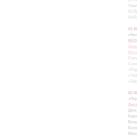
Пам
КЕЙД
РАЙЛ
01.0
«Нил
MUS
Джаз
Мусо
Рук
Сол
«Flig
«Ted
«Spl
02.0
«Пе
Анс
Дми
Кир
Вла
Ксе
Мих