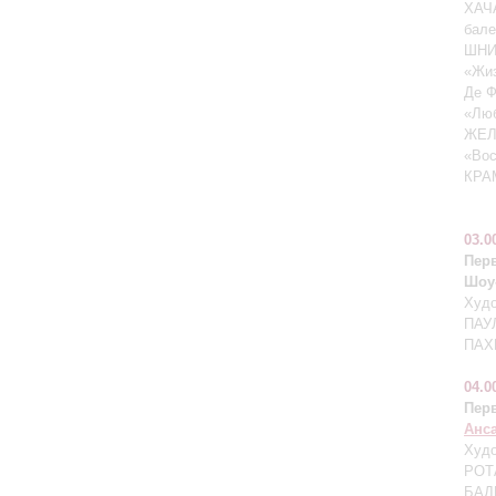
ХАЧ
бале
ШНИТ
«Жиз
Де Ф
«Лю
ЖЕЛ
«Вос
КРАМ
03.0
Пер
Шоу
Худ
ПАУ
ПАХ
04.0
Пер
Анс
Худ
РОТА
БАДЕ