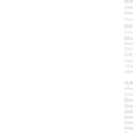
20.0
«Пе
Кам
Худо
КОР
Соли
Иль
Ека
ПАГ
ВИВА
стру
«Зим
«Вре
21.0
«Pro
Соли
Яро
Иго
Дми
Але
Але
Вла