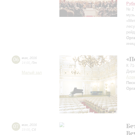
Руб
№ 2 
музы
«Ме
лесу
рей
Орг
иниц
«П
06
мая
,
2016
14:00
,
Пт
К 71
Дири
Малый зал
Алек
Пес
Орг
Бе
07
мая
,
2016
19:00
,
Сб
Ве