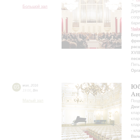
Торж
Большой зал
Дири
сопр
бари
Чай
Бор
фре
рас
XVII
пес
Пять
Орг
Юб
03
мая
,
2016
19:00
,
Вт
Ан
Малый зал
Позд
Дми
клар
клар
клар
- кл
Вал