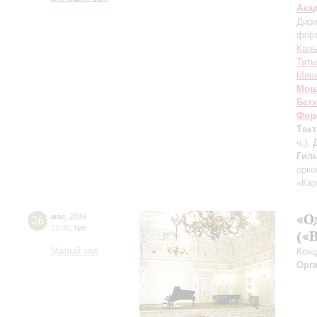
Ака
Дири
фор
Кал
Тать
Мише
Моц
Бет
Фор
Так
ч.);
Гил
оркес
«Кар
«О
26
мая
,
2016
19:00
,
Чт
(«
Малый зал
Конц
Орг