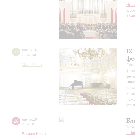
Игор
фор
Конд
IX
25
мая
,
2016
19:00
,
Ср
фе
Малый зал
Саид
фор
Бет
мино
вари
«Кол
при 
фа-д
Бл
26
мая
,
2016
20:00
,
Чт
Ф
«Шаг
Большой зал