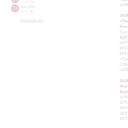
18:00
,
Сб
«СА
22
мая
,
2016
06:00
,
Вс
18.0
Большой зал
«
Пе
Кон
Худо
КОР
ШТРА
ВЕБЕ
КРЕЙ
«Пре
СИБ
ЧАЙ
19.0
Фор
Май
ШУМ
ШУБ
ФИЛ
ШОП
БОЛ