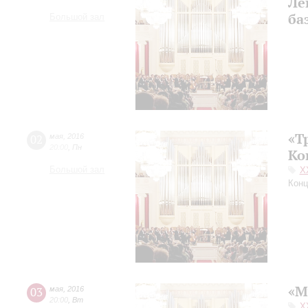
Ле
ба
Большой зал
«Т
02
мая
,
2016
20:00
,
Пн
Ко
Большой зал
X
Конц
«М
03
мая
,
2016
20:00
,
Вт
X