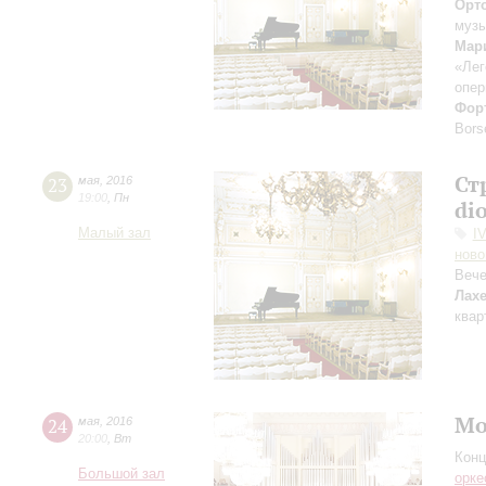
Орт
музы
Мар
«Лег
опе
Фор
Bors
Ст
23
мая
,
2016
19:00
,
Пн
di
Малый зал
I
ново
Вече
Лахе
квар
Мо
24
мая
,
2016
20:00
,
Вт
Конц
Большой зал
орке