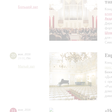
та
Большой зал
Конц
влия
Ака
Дири
фор
Шум
для 
Сим
Ев
20
мая
,
2016
19:00
,
Пт
Конц
Малый зал
прос
Бок
«Дья
с ор
«Рыц
дома
диве
«Н
21
мая
,
2016