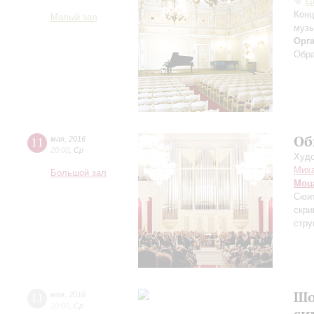
Ц
Конц
Малый зал
музы
Орг
Обра
Об
11
мая
,
2016
20:00
,
Ср
Худо
Миха
Большой зал
Моц
Сюит
скри
стру
Шо
11
мая
,
2016
20:00
,
Ср
си