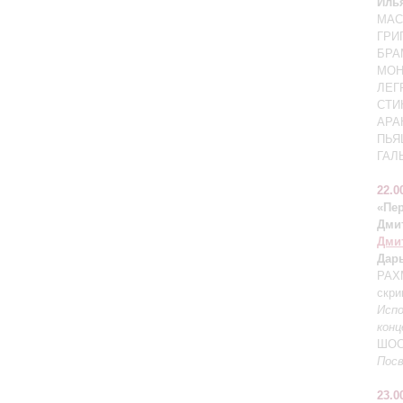
Иль
МАС
ГРИГ
БРАМ
МОНТ
ЛЕГР
СТИН
АРАН
ПЬЯЦ
ГАЛЬ
22.0
«Пе
Дми
Дми
Дар
РАХ
скри
Испо
кон
ШОС
Посв
23.0