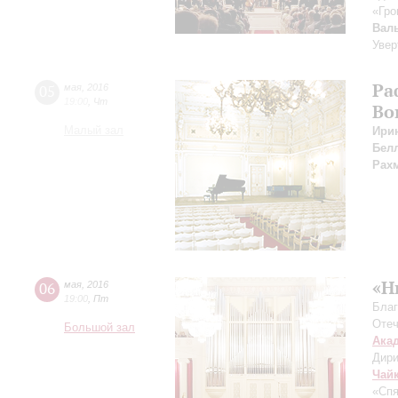
«Гро
Вал
Увер
Ра
05
мая
,
2016
19:00
,
Чт
Во
Малый зал
Ири
Бел
Рах
«Н
06
мая
,
2016
19:00
,
Пт
Благ
Отеч
Большой зал
Ака
Дири
Чай
«Спя