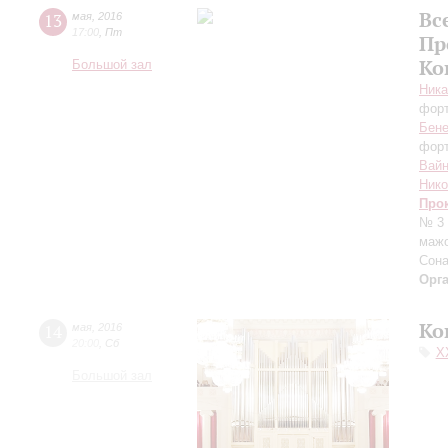
Вс
13
мая
,
2016
17:00
,
Пт
Пр
Ко
Большой зал
Ника
фор
Бене
фор
Вай
Ник
Про
№ 3 
мажо
Сона
Орг
Ко
14
мая
,
2016
20:00
,
Сб
X
Большой зал