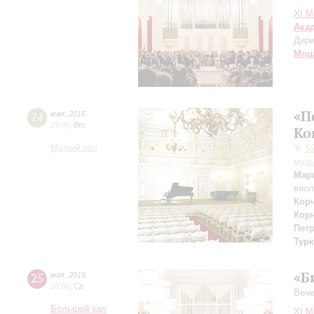
XI М
Ака
Дири
Моц
«П
24
мая
,
2016
19:00
,
Вт
Ко
Малый зал
5
музы
Мар
виол
Кор
Кор
Пет
Тур
«Б
25
мая
,
2016
19:00
,
Ср
Вече
Большой зал
XI М