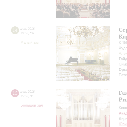
Се
14
мая
,
2016
19:00
,
Сб
Ка
Малый зал
К 15
Худо
Алек
Гай
Сим
Орг
Пете
Гл
15
мая
,
2016
15:00
,
Вс
Ри
Большой зал
Конц
Ака
Дири
Юри