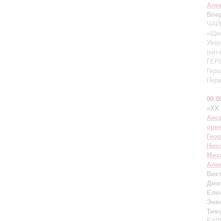
Але
Впе
ЧАЙ
«Щел
Увер
(кит
ГЕР
Герш
Перв
00.0
«XX
Анс
орк
Гео
Ник
Мих
Але
Вик
Дми
Еле
Энв
Тим
БУЛЕ