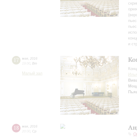
скри
орке
(вер
пьес
пьес
испо
конц
и ст
Ко
17
мая
,
2016
19:00
,
Вт
Конц
Малый зал
Иль
Вив
Моц
Пья
Ан
18
мая
,
2016
20:00
,
Ср
О