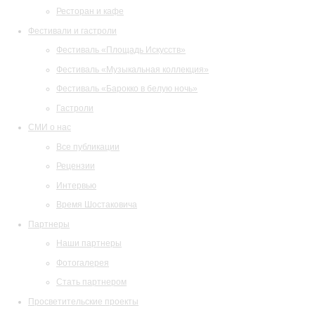
Ресторан и кафе
Фестивали и гастроли
Фестиваль «Площадь Искусств»
Фестиваль «Музыкальная коллекция»
Фестиваль «Барокко в белую ночь»
Гастроли
СМИ о нас
Все публикации
Рецензии
Интервью
Время Шостаковича
Партнеры
Наши партнеры
Фотогалерея
Стать партнером
Просветительские проекты