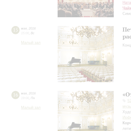
Ната
Чай
Симф
Пе
15
мая
,
2016
15:00
,
Вс
ра
Малый зал
Конц
«О
16
мая
,
2016
19:00
,
Пн
5
музы
Малый зал
Худо
Иоф
Кор
лети