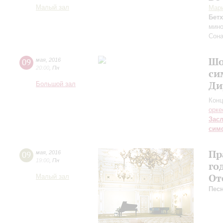
Малый зал
Мари
Бет
мино
Сона
Шо
09
мая
,
2016
20:00
,
Пн
си
Ди
Большой зал
Конц
орке
Зас
сим
Пр
09
мая
,
2016
19:00
,
Пн
го
От
Малый зал
Пес