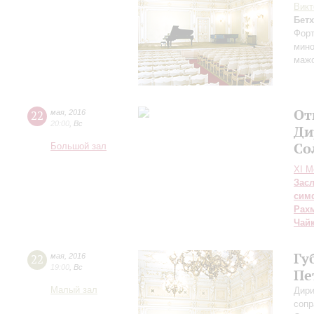
Викт
Бет
Форт
мино
маж
От
22
мая
,
2016
20:00
,
Вс
Ди
Со
Большой зал
XI М
Зас
сим
Рах
Чай
Гу
22
мая
,
2016
19:00
,
Вс
Пе
Малый зал
Дири
сопр