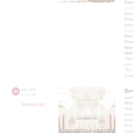
Рум
Сер
фор
Кол
фор
Хад
Ольг
Пон
Бру
Шаб
"Щел
для 
"Исп
Бизе
Ве
04
мая
,
2016
20:00
,
Ср
Дири
Штр
Большой зал
Увер
валь
юга»
венс
одна