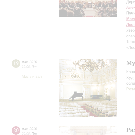
Дири
Але
Пуч
Мас
Лео
Увер
опер
Тел
«Ле
Му
19
мая
,
2016
19:00
,
Чт
Конц
Малый зал
Худо
соли
Рот
Ра
20
мая
,
2016
20:00
,
Пт