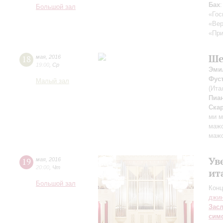
Бах
Большой зал
«Гос
«Вер
«При
Ше
18
мая
,
2016
19:00
,
Ср
Эми
Фус
Малый зал
(Ита
Пиа
Ска
ми м
мажо
мажо
Ув
19
мая
,
2016
20:00
,
Чт
ит
Большой зал
Конц
джи
Зас
сим