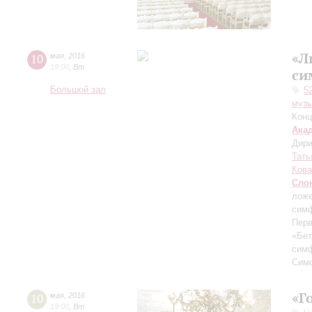
«Л
10
мая
,
2016
19:00
,
Вт
си
Большой зал
5
музы
Конц
Ака
Дири
Тать
Кова
Сло
ложе
симф
Перв
«Бет
симф
Сим
«Г
10
мая
,
2016
19:00
,
Вт