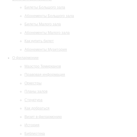
Билеты Большого зала
Абонементы Большого зала
Билеты Малого зала
Абонементы Малого зала
Как купить билет
Абонементы Музитория
О филармонии
Маэстро Темирканов
Правовая информация
Оркестры
Планы залов
Структура
Как добраться
Визит в филармонию
История
Библиотека