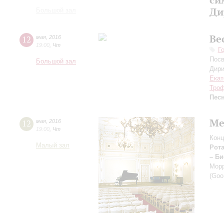
Ди
Большой зал
Ве
12
мая
,
2016
19:00
,
Чт
Г
Посв
Большой зал
Дири
Екат
Тро
Песн
Ме
12
мая
,
2016
19:00
,
Чт
Конц
Малый зал
Рот
– Би
Мор
(Goo