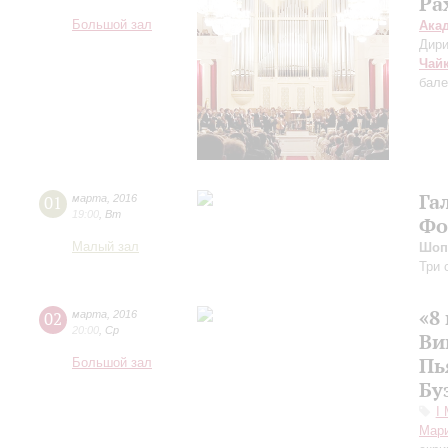
Ра
Большой зал
Ака
Дири
Чай
бале
Га
01
марта
,
2016
19:00
,
Вт
Фо
Малый зал
Шоп
Три 
«8
02
марта
,
2016
20:00
,
Ср
Ви
Пь
Большой зал
Бу
I
Мари