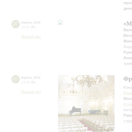
прог
ден
«М
07
марта
,
2016
15:00
,
Пн
Вал
Вяч
Малый зал
Мин
Анд
Рум
Алл
трем
Фр
07
марта
,
2016
19:00
,
Пн
Конц
Малый зал
Вера
Иос
Але
конт
Рав
стру