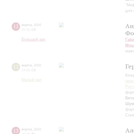
"Миф
для 
Ан
12
марта
,
2016
20:00
,
Сб
Фо
Большой зал
Гай
Моц
маж
Ге
12
марта
,
2016
19:00
,
Сб
Конц
Малый зал
прос
Руст
фор
Бет
Шум
фор
Сона
Ал
13
марта
,
2016