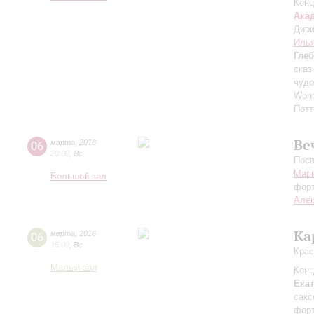
Конц
Ака
Дири
Илья
Гле
сказ
чудо
Wond
Потт
Ве
06
марта
,
2016
20:00
,
Вс
Посв
Мари
Большой зал
фор
Але
Ка
06
марта
,
2016
15:00
,
Вс
Крас
Малый зал
Конц
Ека
сак
фор