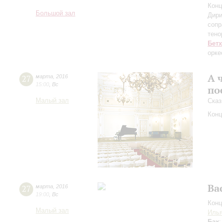
Конц
Большой зал
Дири
сопр
тено
Бет
орке
А 
27
марта
,
2016
15:00
,
Вс
по
Малый зал
Сказ
Конц
Ba
27
марта
,
2016
19:00
,
Вс
Конц
Малый зал
Иль
Бах