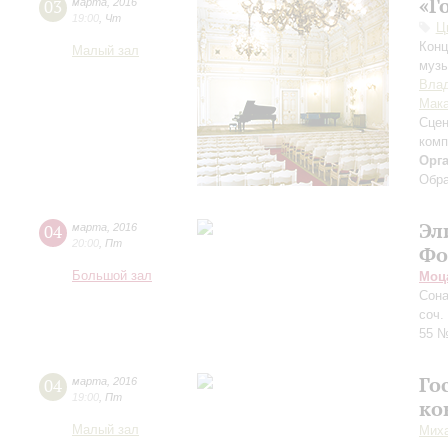
«Г
03
марта
,
2016
19:00
,
Чт
Ц
Конц
Малый зал
музы
Вла
Мак
Сцен
комп
Орг
Обра
Эл
04
марта
,
2016
20:00
,
Пт
Фо
Большой зал
Моц
Сона
соч.
55 №
Го
04
марта
,
2016
19:00
,
Пт
ко
Малый зал
Миха