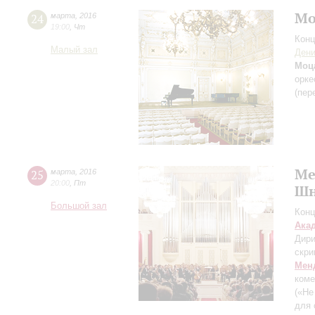
Мо
24
марта
,
2016
19:00
,
Чт
Конц
Малый зал
Дени
Моц
орке
(пер
Ме
25
марта
,
2016
20:00
,
Пт
Шн
Большой зал
Конц
Ака
Дири
скри
Мен
коме
(«Не
для 