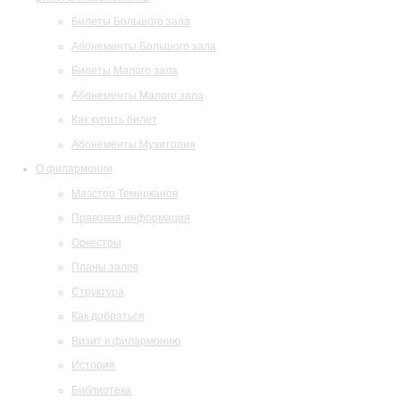
Билеты Большого зала
Абонементы Большого зала
Билеты Малого зала
Абонементы Малого зала
Как купить билет
Абонементы Музитория
О филармонии
Маэстро Темирканов
Правовая информация
Оркестры
Планы залов
Структура
Как добраться
Визит в филармонию
История
Библиотека