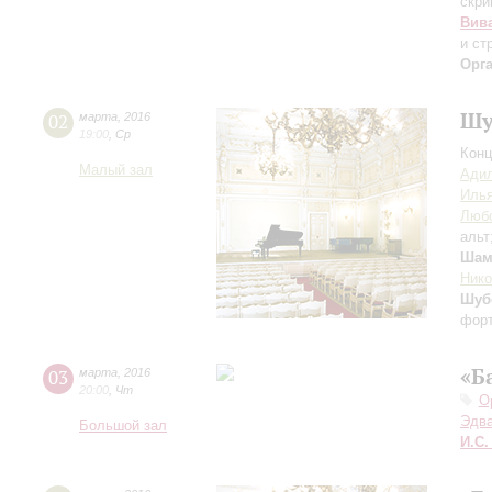
скри
Вив
и ст
Орг
Шу
02
марта
,
2016
19:00
,
Ср
Конц
Малый зал
Ади
Илья
Люб
альт
Шам
Ник
Шуб
форт
«Б
03
марта
,
2016
20:00
,
Чт
О
Эдва
Большой зал
И.С.