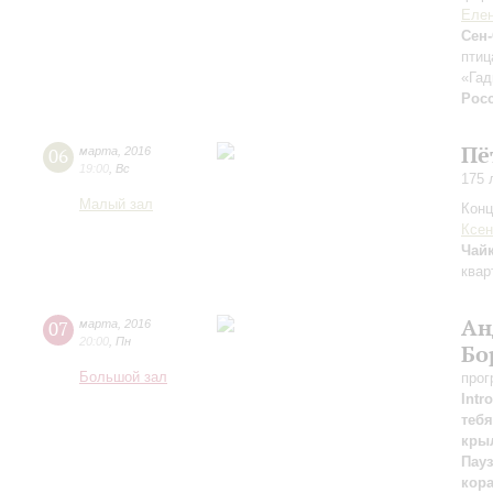
Елен
Сен
птиц
«Гад
Рос
Пё
06
марта
,
2016
19:00
,
Вс
175 
Малый зал
Конц
Ксен
Чай
квар
Ан
07
марта
,
2016
20:00
,
Пн
Бо
Большой зал
прог
Intro
тебя
кры
Пау
кор