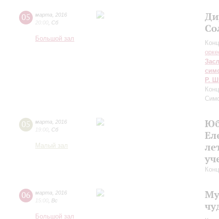
Ди
05
марта
,
2016
20:00
,
Сб
Со
Большой зал
Конц
орке
Зас
сим
Р. Ш
Конц
Сим
Юб
05
марта
,
2016
19:00
,
Сб
Ел
ле
Малый зал
уч
Конц
Му
06
марта
,
2016
15:00
,
Вс
чу
Большой зал