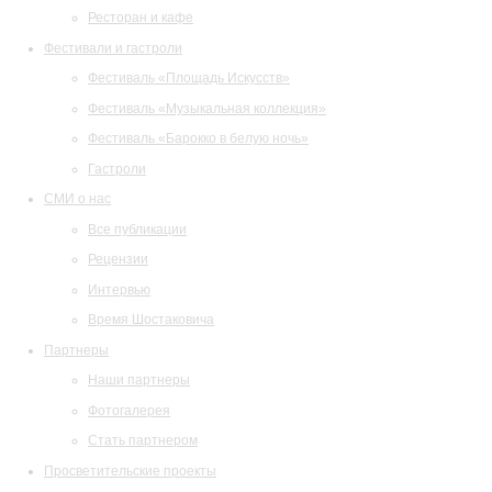
Ресторан и кафе
Фестивали и гастроли
Фестиваль «Площадь Искусств»
Фестиваль «Музыкальная коллекция»
Фестиваль «Барокко в белую ночь»
Гастроли
СМИ о нас
Все публикации
Рецензии
Интервью
Время Шостаковича
Партнеры
Наши партнеры
Фотогалерея
Стать партнером
Просветительские проекты