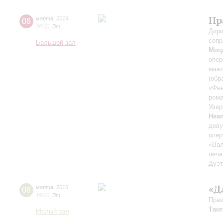
Пр
08
марта
,
2016
20:00
,
Вт
Дири
сопр
Большой зал
Моц
опер
маж
(обр
«Фев
рома
Увер
Неа
деву
опер
«Вал
печа
Дуэт
«Д
08
марта
,
2016
19:00
,
Вт
Праз
Танг
Малый зал