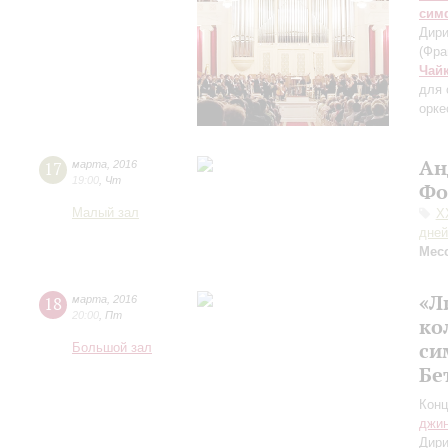
сим
Дири
(Фра
Чай
для 
орке
Ан
17
марта
,
2016
19:00
,
Чт
Фо
Малый зал
X
дней
Мес
«Л
18
марта
,
2016
20:00
,
Пт
ко
си
Большой зал
Бе
Конц
джи
Дири