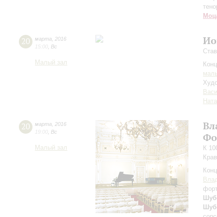
тено
Моц
Ио
20
марта
,
2016
15:00
,
Вс
Став
Малый зал
Конц
маль
Худо
Вас
Ната
Вл
20
марта
,
2016
19:00
,
Вс
Фо
Малый зал
К 10
Крав
Конц
Вла
фор
Шуб
Шуб
conc