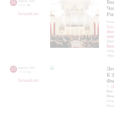
Ва
22
марта
,
2016
20:00
,
Вт
Ча
Ри
Большой зал
Конц
Росс
Зас
сим
Дири
Ваг
опер
«Фра
Ле
23
марта
,
2016
20:00
,
Ср
К 
Фи
Большой зал
О
Бах
Мен
Сона
Himm