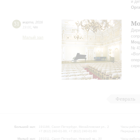
и де
Орг
Мо
31
марта
,
2016
19:00
,
Чт
Дири
сопр
Малый зал
Моц
№ 41
«Вол
опер
сере
Февраль
Большой зал:
191186, Санкт-Петербург, Михайловская ул., 2
Часы работы
+7 (812) 240-01-00, +7 (812) 240-01-80
Перерыв с 1
Малый зал:
191011, Санкт-Петербург, Невский пр., 30
Часы работы