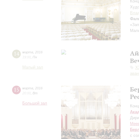
Конц
Худо
Влад
Фал
«Зап
Малы
Ай
14
марта
,
2016
19:00
,
Пн
Ве
Малый зал
X
аван
Бе
15
марта
,
2016
20:00
,
Вт
Ре
Большой зал
Конц
Ака
Дири
Мее
Бер
с со