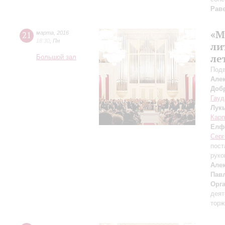
Рав
«М
21
марта
,
2016
18:30
,
Пн
ли
ле
Большой зал
Подв
Але
Доб
Гауд
Лук
Карп
Елф
Серг
пост
руко
Але
Пав
Орг
деят
торж