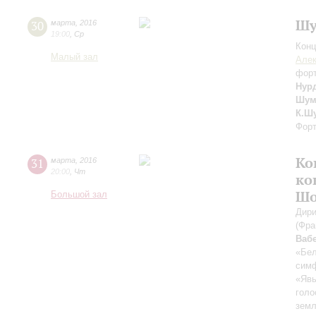
Шу
30
марта
,
2016
19:00
,
Ср
Конц
Малый зал
Алек
фор
Нур
Шум
К.Ш
Форт
Ко
31
марта
,
2016
20:00
,
Чт
ко
Шо
Большой зал
Дири
(Фра
Ваб
«Бел
симф
«Явь
голо
земл