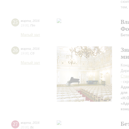
сюит
тем,
Вл
25
марта
,
2016
19:00
,
Пт
Фо
Малый зал
Бет
Зн
26
марта
,
2016
19:00
,
Сб
ми
Малый зал
Конц
Дири
Ста
- ск
Ада
для 
«Н.
«Аде
кон
Бе
27
марта
,
2016
20:00
,
Вс