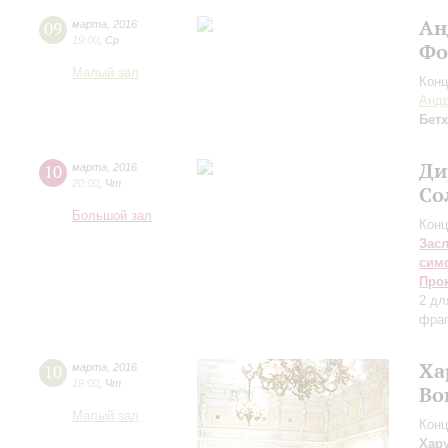
Ан
09
марта
,
2016
19:00
,
Ср
Фо
Малый зал
Конц
Андр
Бет
Ди
10
марта
,
2016
20:00
,
Чт
Со
Большой зал
Конц
Зас
сим
Про
2 дл
фраг
Ха
10
марта
,
2016
19:00
,
Чт
Во
Малый зал
Конц
Хар