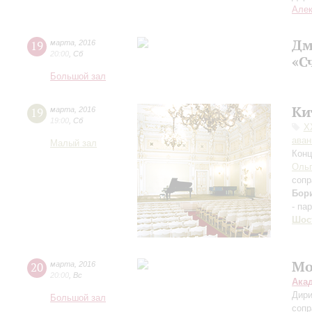
Але
Дм
19
марта
,
2016
20:00
,
Сб
«С
Большой зал
Ки
19
марта
,
2016
19:00
,
Сб
X
аван
Малый зал
Конц
Ольг
сопр
Бор
- па
Шос
Мо
20
марта
,
2016
20:00
,
Вс
Ака
Дири
Большой зал
сопр