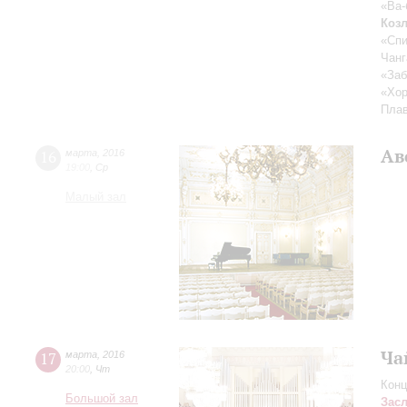
«Ва-
Коз
«Сп
Чанг
«Заб
«Хор
Плав
Ав
16
марта
,
2016
19:00
,
Ср
Малый зал
Ча
17
марта
,
2016
20:00
,
Чт
Конц
Большой зал
Зас