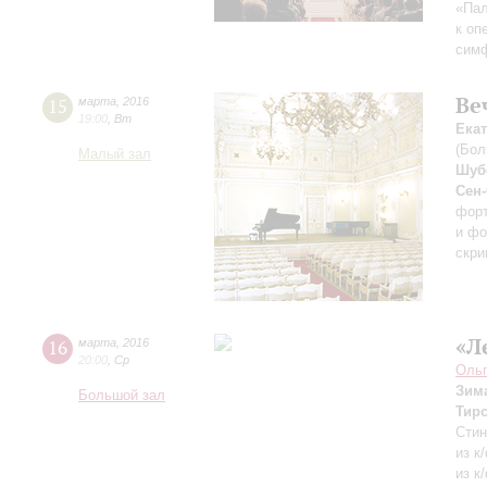
«Пал
к оп
симф
Ве
15
марта
,
2016
19:00
,
Вт
Ека
(Бол
Малый зал
Шуб
Сен
фор
и фо
скри
«Л
16
марта
,
2016
20:00
,
Ср
Ольг
Зим
Большой зал
Тир
Стин
из к
из к