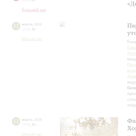
20:00
,
Вс
«Д
Большой зал
Па
13
марта
,
2016
15:00
,
Вс
ут
Малый зал
Конц
Евр
Анто
мецц
Пол
мла
Анна
вед
Биз
пре
соль
опер
Фа
13
марта
,
2016
19:00
,
Вс
Хо
Малый зал