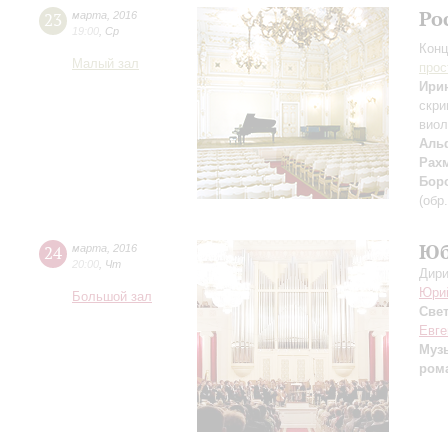
Ро
23
марта
,
2016
19:00
,
Ср
Конц
Малый зал
прос
Ири
скри
вио
Аль
Рах
Бор
(обр
Юб
24
марта
,
2016
20:00
,
Чт
Дири
Юри
Большой зал
Све
Евге
Муз
ром