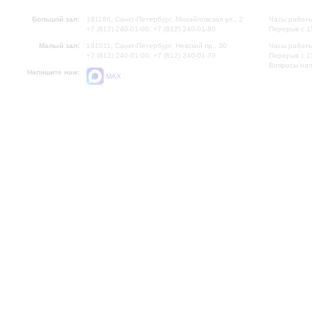
Большой зал:
191186, Санкт-Петербург, Михайловская ул., 2
Часы работы
+7 (812) 240-01-00, +7 (812) 240-01-80
Перерыв с 1
Малый зал:
191011, Санкт-Петербург, Невский пр., 30
Часы работы
+7 (812) 240-01-00, +7 (812) 240-01-70
Перерыв с 1
Вопросы на
Напишите нам:
MAX