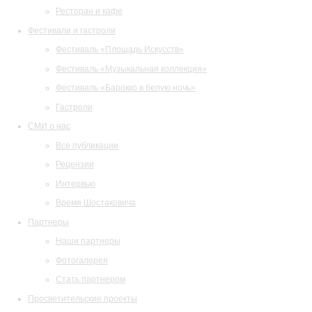
Ресторан и кафе
Фестивали и гастроли
Фестиваль «Площадь Искусств»
Фестиваль «Музыкальная коллекция»
Фестиваль «Барокко в белую ночь»
Гастроли
СМИ о нас
Все публикации
Рецензии
Интервью
Время Шостаковича
Партнеры
Наши партнеры
Фотогалерея
Стать партнером
Просветительские проекты