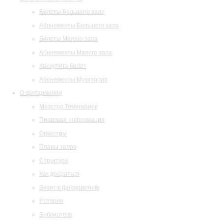
Билеты Большого зала
Абонементы Большого зала
Билеты Малого зала
Абонементы Малого зала
Как купить билет
Абонементы Музитория
О филармонии
Маэстро Темирканов
Правовая информация
Оркестры
Планы залов
Структура
Как добраться
Визит в филармонию
История
Библиотека