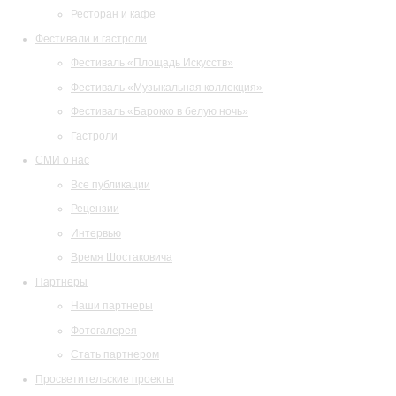
Ресторан и кафе
Фестивали и гастроли
Фестиваль «Площадь Искусств»
Фестиваль «Музыкальная коллекция»
Фестиваль «Барокко в белую ночь»
Гастроли
СМИ о нас
Все публикации
Рецензии
Интервью
Время Шостаковича
Партнеры
Наши партнеры
Фотогалерея
Стать партнером
Просветительские проекты