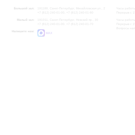
Большой зал:
191186, Санкт-Петербург, Михайловская ул., 2
Часы работы
+7 (812) 240-01-00, +7 (812) 240-01-80
Перерыв с 1
Малый зал:
191011, Санкт-Петербург, Невский пр., 30
Часы работы
+7 (812) 240-01-00, +7 (812) 240-01-70
Перерыв с 1
Вопросы на
Напишите нам:
MAX