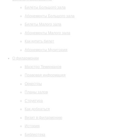
Билеты Большого зала
Абонементы Большого зала
Билеты Малого зала
Абонементы Малого зала
Как купить билет
Абонементы Музитория
О филармонии
Маэстро Темирканов
Правовая информация
Оркестры
Планы залов
Структура
Как добраться
Визит в филармонию
История
Библиотека