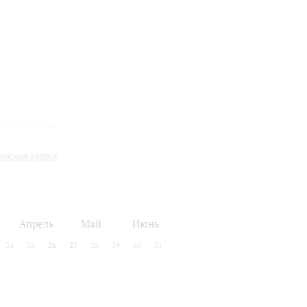
инская карта
Апрель
Май
Июнь
24
25
26
27
28
29
30
31