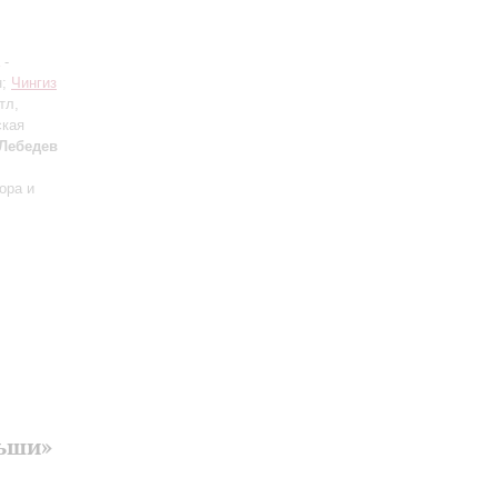
-
н;
Чингиз
тл,
ская
Лебедев
ора и
льши»