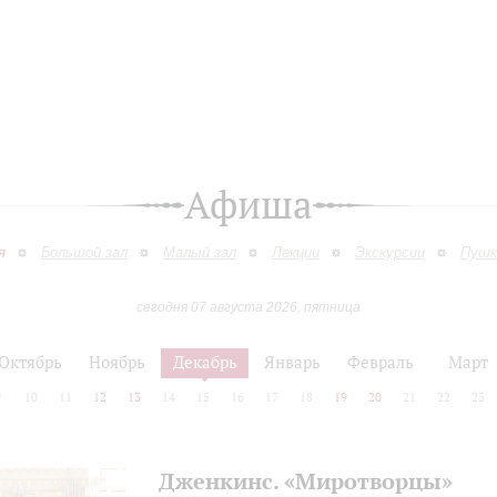
Афиша
я
Большой зал
Малый зал
Лекции
Экскурсии
Пушк
сегодня 07 августа 2026, пятница
Октябрь
Ноябрь
Декабрь
Январь
Февраль
Март
9
10
11
12
13
14
15
16
17
18
19
20
21
22
23
Дженкинс. «Миротворцы»