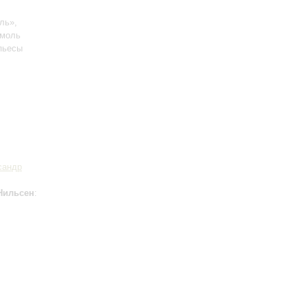
ль»,
емоль
 пьесы
сандр
Нильсен
: