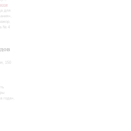
юсси
:
да для
ания»,
мажор,
да № 4
дов
я, 150
ять
еры
а года»,