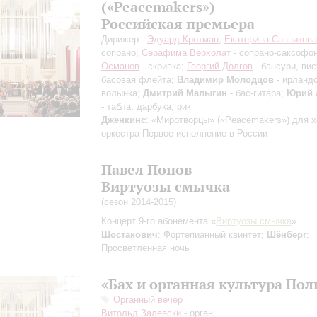
(«Peacemakers»)
Российская премьера
Дирижер -
Эдуард Кротман
;
Екатерина Санникова
сопрано;
Серафима Верхолат
- сопрано-саксофо
Османов
- скрипка;
Георгий Долгов
- бансури, вис
басовая флейта;
Владимир Молодцов
- ирланд
волынка;
Дмитрий Малыгин
- бас-гитара;
Юрий 
- табла, дарбука, рик
Дженкинс
: «Миротворцы» («Peacemakers») для х
оркестра
Первое исполнение в России
Павел Попов
Виртуозы смычка
(сезон 2014-2015)
Концерт 9-го абонемента «
Виртуозы смычка
»
Шостакович
: Фортепианный квинтет;
Шёнберг
:
Просветленная ночь
«Бах и органная культура По
Органный вечер
Витольд Залевски
- орган