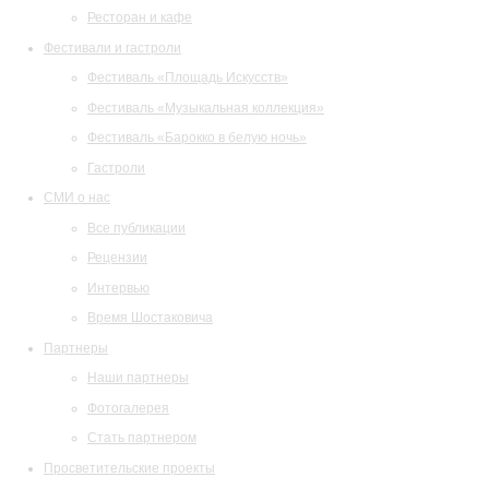
Ресторан и кафе
Фестивали и гастроли
Фестиваль «Площадь Искусств»
Фестиваль «Музыкальная коллекция»
Фестиваль «Барокко в белую ночь»
Гастроли
СМИ о нас
Все публикации
Рецензии
Интервью
Время Шостаковича
Партнеры
Наши партнеры
Фотогалерея
Стать партнером
Просветительские проекты