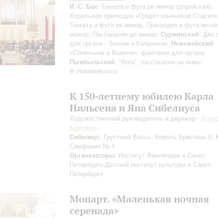
И.-С. Бах
: Токката и фуга ре минор (дорийская),
Хоральная прелюдия «Грядёт язычников Спасите
Токката и фуга ре минор, Прелюдия и фуга ми-б
мажор, Пассакалия до минор;
Суржинский
: Две
для органа - Элегия и Каприччио;
Нововейский
:
«Сочельник в Вавеле», фантазия для органа;
Пшибыльский
: "Rota", пассакалия на темы
Ф.Нововейского
К 150-летнему юбилею Карла
Нильсена и Яна Сибелиуса
Художественный руководитель и дирижер -
Алек
Канторов
Сибелиус
: Грустный Вальс, Король Кристиан II;
Симфония № 4
Организаторы:
Институт Финляндии в Санкт-
Петербурге,Датский институт культуры в Санкт-
Петербурге
Моцарт. «Маленькая ночная
серенада»