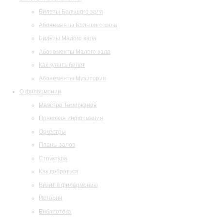
Билеты Большого зала
Абонементы Большого зала
Билеты Малого зала
Абонементы Малого зала
Как купить билет
Абонементы Музитория
О филармонии
Маэстро Темирканов
Правовая информация
Оркестры
Планы залов
Структура
Как добраться
Визит в филармонию
История
Библиотека