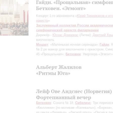
Гайдн. «Прощальная» симфон
Бетховен. «Эгмонт»
Концерт 1-го абонемента «
Юрий Темирканов и его
оркестр
»
Заслуженный коллектив России академическ
симфонический оркестр филармонии
Дирижёр -
Юозас Домаркас
(Литва);
Дмитрий Хры
виолончель
Моцарт
: «Маленькая ночная серенада»;
Гайдн
: 
№ 2 ре мажор для виолончели с оркестром, Си
45 «Прощальная»;
Бетховен
: Увертюра «Эгмонт»
Альберт Жалилов
«Ритмы Юга»
Лейф Ове Андснес (Норвегия)
Фортепианный вечер
Бетховен
: Соната № 18;
Сибелиус
: Три лиричес
«Кюлликки» (по мотивам «Калевалы»), «Береза»
из цикла «Деревья», «Лесной пруд», «Песня в ле