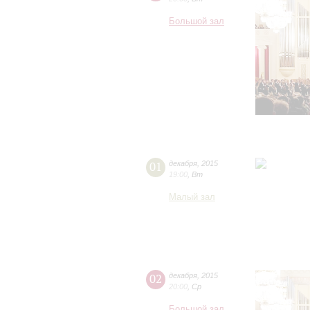
Большой зал
01
декабря
,
2015
19:00
,
Вт
Малый зал
02
декабря
,
2015
20:00
,
Ср
Большой зал