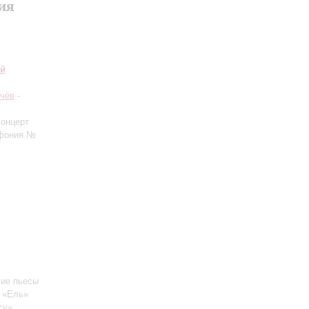
ия
ий
чёв
-
Концерт
мфония №
кие пьесы
, «Ель»
су»,