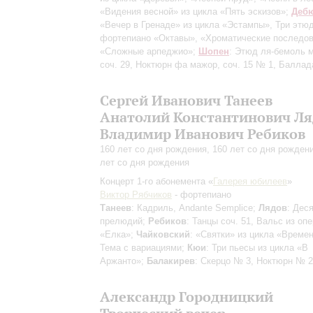
«Видения весной» из цикла «Пять эскизов»;
Деб
«Вечер в Гренаде» из цикла «Эстампы», Три этю
фортепиано «Октавы», «Хроматические последов
«Сложные арпеджио»;
Шопен
: Этюд ля-бемоль 
соч. 29, Ноктюрн фа мажор, соч. 15 № 1, Балла
Сергей Иванович Танеев
Анатолий Константинович Ля
Владимир Иванович Ребиков
160 лет со дня рождения, 160 лет со дня рождени
лет со дня рождения
Концерт 1-го абонемента «
Галерея юбилеев
»
Виктор Рябчиков
- фортепиано
Танеев
: Кадриль, Andante Semplice;
Лядов
: Дес
прелюдий;
Ребиков
: Танцы соч. 51, Вальс из оп
«Елка»;
Чайковский
: «Святки» из цикла «Времен
Тема с вариациями;
Кюи
: Три пьесы из цикла «В
Аржанто»;
Балакирев
: Скерцо № 3, Ноктюрн № 2
Александр Городницкий