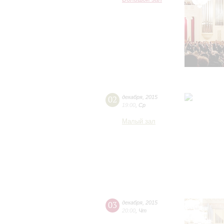
02
декабря
,
2015
19:00
,
Ср
Малый зал
03
декабря
,
2015
20:00
,
Чт