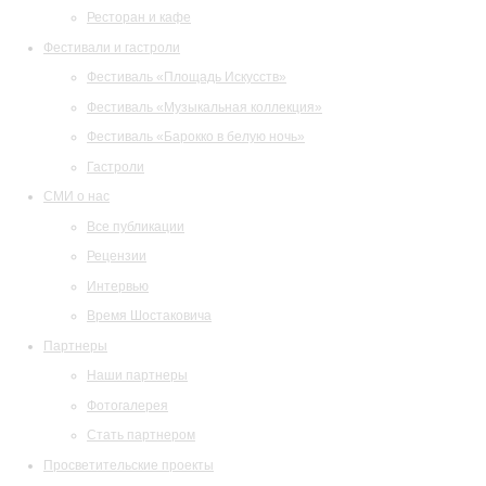
Ресторан и кафе
Фестивали и гастроли
Фестиваль «Площадь Искусств»
Фестиваль «Музыкальная коллекция»
Фестиваль «Барокко в белую ночь»
Гастроли
СМИ о нас
Все публикации
Рецензии
Интервью
Время Шостаковича
Партнеры
Наши партнеры
Фотогалерея
Стать партнером
Просветительские проекты