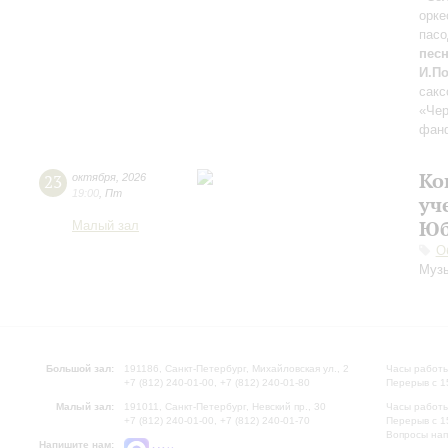
орке
пасо
песн
И.П
сакс
«Че
фанф
Ко
23
октября
,
2026
19:00
,
Пт
уч
Юб
Малый зал
О
Музы
Большой зал:
191186, Санкт-Петербург, Михайловская ул., 2
Часы работы
+7 (812) 240-01-00, +7 (812) 240-01-80
Перерыв с 1
Малый зал:
191011, Санкт-Петербург, Невский пр., 30
Часы работы
+7 (812) 240-01-00, +7 (812) 240-01-70
Перерыв с 1
Вопросы на
Напишите нам: