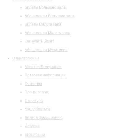
Билеты Большого зала
Абонементы Большого зала
Билеты Малого зала
Абонементы Малого зала
Как купить билет
Абонементы Музитория
О филармонии
Маэстро Темирканов
Правовая информация
Оркестры
Планы залов
Структура
Как добраться
Визит в филармонию
История
Библиотека