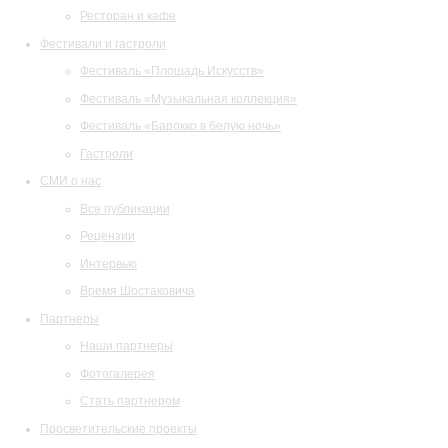
Ресторан и кафе
Фестивали и гастроли
Фестиваль «Площадь Искусств»
Фестиваль «Музыкальная коллекция»
Фестиваль «Барокко в белую ночь»
Гастроли
СМИ о нас
Все публикации
Рецензии
Интервью
Время Шостаковича
Партнеры
Наши партнеры
Фотогалерея
Стать партнером
Просветительские проекты