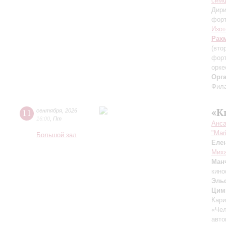
симф
Дири
фор
Изот
Рах
(вто
форт
орке
Орг
Фила
«К
11
сентября
,
2026
16:00
,
Пт
Анса
"Mar
Большой зал
Еле
Миха
Ман
кино
Эль
Цим
Кари
«Чел
авто