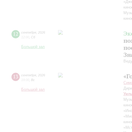
«Дж
кино
Музы
кино
Эк
12
сентября
,
2026
12:00
,
Сб
по
по
Большой зал
Зн
Вед
«Г
13
сентября
,
2026
19:00
,
Вс
Симф
Дири
Большой зал
Уил
Музы
кино
«Ино
«Ми
кино
«Мст