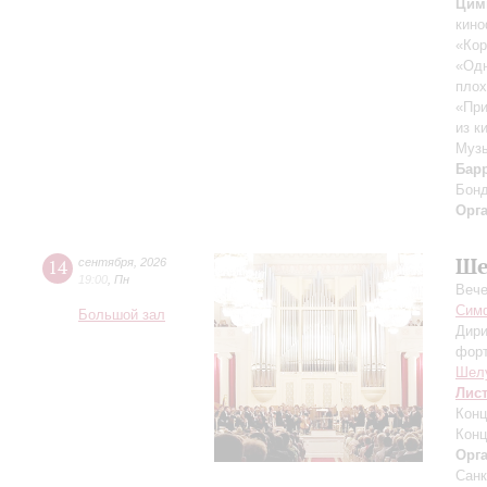
Цим
кино
«Кор
«Одн
плох
«При
из к
Музы
Бар
Бон
Орг
Ше
14
сентября
,
2026
19:00
,
Пн
Вече
Симф
Большой зал
Дири
фор
Шел
Лис
Конц
Конц
Орг
Санк