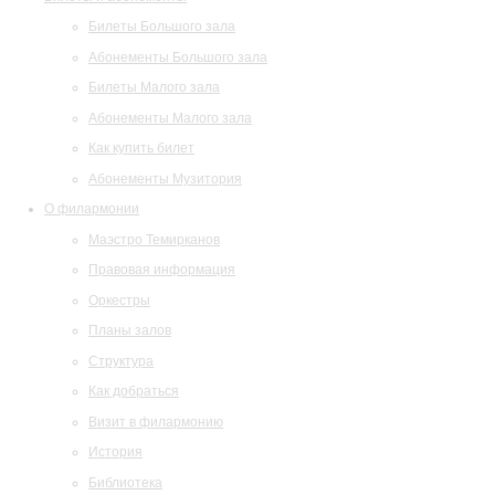
Билеты Большого зала
Абонементы Большого зала
Билеты Малого зала
Абонементы Малого зала
Как купить билет
Абонементы Музитория
О филармонии
Маэстро Темирканов
Правовая информация
Оркестры
Планы залов
Структура
Как добраться
Визит в филармонию
История
Библиотека