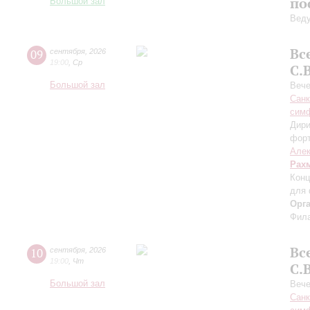
по
Большой зал
Вед
Вс
09
сентября
,
2026
19:00
,
Ср
С.
Большой зал
Вече
Санк
симф
Дири
фор
Алек
Рах
Конц
для 
Орг
Фила
Вс
10
сентября
,
2026
19:00
,
Чт
С.
Большой зал
Вече
Санк