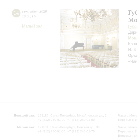
Гу
14
сентября
,
2026
19:00
,
Пн
Мо
Малый зал
Губе
Дири
Моц
Конц
№ 4
Орг
«Чай
Большой зал:
191186, Санкт-Петербург, Михайловская ул., 2
Часы работы
+7 (812) 240-01-00, +7 (812) 240-01-80
Перерыв с 1
Малый зал:
191011, Санкт-Петербург, Невский пр., 30
Часы работы
+7 (812) 240-01-00, +7 (812) 240-01-70
Перерыв с 1
Вопросы на