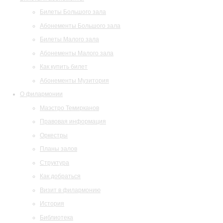
Билеты Большого зала
Абонементы Большого зала
Билеты Малого зала
Абонементы Малого зала
Как купить билет
Абонементы Музитория
О филармонии
Маэстро Темирканов
Правовая информация
Оркестры
Планы залов
Структура
Как добраться
Визит в филармонию
История
Библиотека