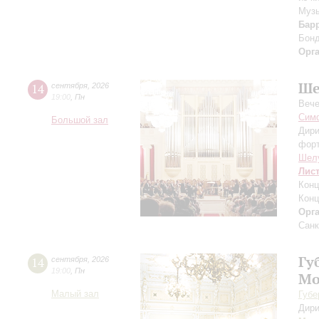
Музы
Бар
Бон
Орг
Ше
14
сентября
,
2026
19:00
,
Пн
Вече
Симф
Большой зал
Дири
фор
Шел
Лис
Конц
Конц
Орг
Санк
Гу
14
сентября
,
2026
19:00
,
Пн
Мо
Малый зал
Губе
Дири