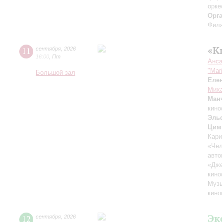
орке
Орг
Фила
«К
11
сентября
,
2026
16:00
,
Пт
Анса
"Mar
Большой зал
Еле
Миха
Ман
кино
Эль
Цим
Кари
«Чел
авто
«Дж
кино
Музы
кино
Эк
12
сентября
,
2026