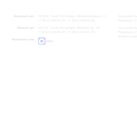
Большой зал:
191186, Санкт-Петербург, Михайловская ул., 2
Часы работы
+7 (812) 240-01-00, +7 (812) 240-01-80
Перерыв с 1
Малый зал:
191011, Санкт-Петербург, Невский пр., 30
Часы работы
+7 (812) 240-01-00, +7 (812) 240-01-70
Перерыв с 1
Вопросы на
Напишите нам:
MAX