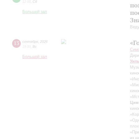
12:00
,
Сб
по
по
Большой зал
Зн
Вед
«Г
13
сентября
,
2026
19:00
,
Вс
Симф
Дири
Большой зал
Уил
Музы
кино
«Ино
«Ми
кино
«Мст
Цим
кино
«Кор
«Одн
плох
«При
из к