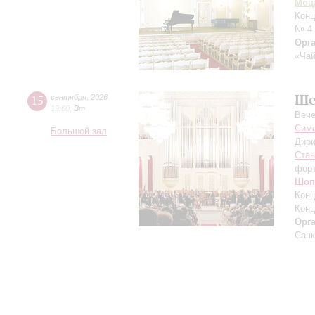
Моц
Конц
№ 4
Орг
«Чай
Ше
15
сентября
,
2026
19:00
,
Вт
Вече
Симф
Большой зал
Дири
Ста
фор
Шоп
Конц
Конц
Орг
Санк