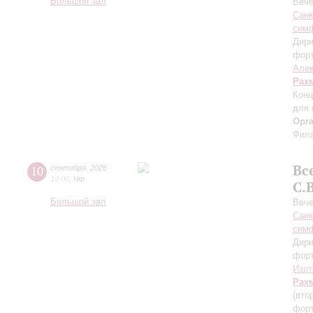
Большой зал
Вече
Санк
симф
Дири
фор
Алек
Рах
Конц
для 
Орг
Фила
Вс
10
сентября
,
2026
19:00
,
Чт
С.
Большой зал
Вече
Санк
симф
Дири
фор
Изот
Рах
(вто
форт