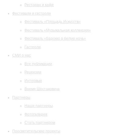
Ресторан и кафе
Фестивали и гастроли
Фестиваль «Площадь Искусств»
Фестиваль «Музыкальная коллекция»
Фестиваль «Барокко в белую ночь»
Гастроли
СМИ о нас
Все публикации
Рецензии
Интервью
Время Шостаковича
Партнеры
Наши партнеры
Фотогалерея
Стать партнером
Просветительские проекты