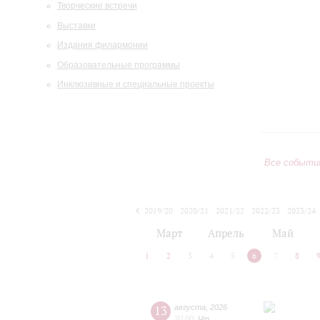
Творческие встречи
Выставки
Издания филармонии
Образовательные программы
Инклюзивные и специальные проекты
Все событи
2019/20
2020/21
2021/22
2022/23
2023/24
2024/25
2025/26
2026/27
Март
Апрель
Май
1
2
3
4
5
6
7
8
13
августа
,
2026
20:00
,
Чт