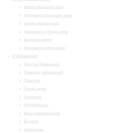
Билеты Большого зала
Абонементы Большого зала
Билеты Малого зала
Абонементы Малого зала
Как купить билет
Абонементы Музитория
О филармонии
Маэстро Темирканов
Правовая информация
Оркестры
Планы залов
Структура
Как добраться
Визит в филармонию
История
Библиотека