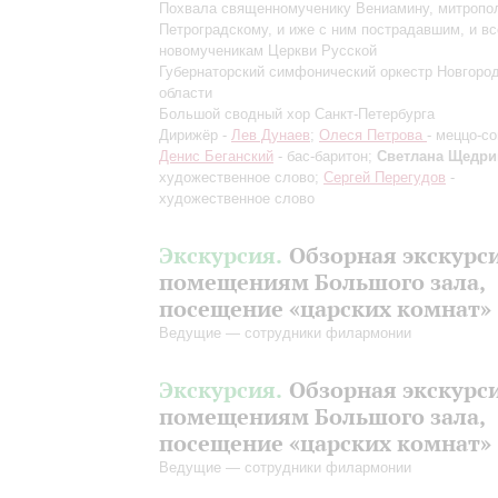
Похвала священномученику Вениамину, митропо
Петроградскому, и иже с ним пострадавшим, и в
новомученикам Церкви Русской
Губернаторский симфонический оркестр Новгоро
области
Большой сводный хор Санкт-Петербурга
Дирижёр -
Лев Дунаев
;
Олеся Петрова
- меццо-со
Денис Беганский
- бас-баритон;
Светлана Щедри
художественное слово;
Сергей Перегудов
-
художественное слово
Экскурсия.
Обзорная экскурс
помещениям Большого зала,
посещение «царских комнат»
Ведущие — сотрудники филармонии
Экскурсия.
Обзорная экскурс
помещениям Большого зала,
посещение «царских комнат»
Ведущие — сотрудники филармонии