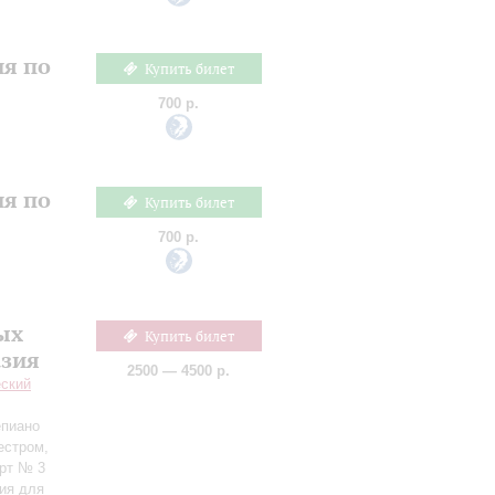
ия по
Купить билет
700 р.
ия по
Купить билет
700 р.
ых
Купить билет
азия
2500 — 4500 р.
еский
епиано
естром,
ерт № 3
ия для