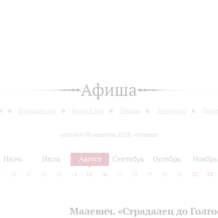
Афиша
я
Большой зал
Малый зал
Лекции
Экскурсии
Пушк
сегодня 06 августа 2026, четверг
Июнь
Июль
Август
Сентябрь
Октябрь
Ноябрь
9
10
11
12
13
14
15
16
17
18
19
20
21
22
23
Малевич. «Страдалец до Голг