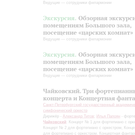
Ведущие — сотрудники филармонии
Экскурсия.
Обзорная экскурс
помещениям Большого зала,
посещение «царских комнат»
Ведущие — сотрудники филармонии
Экскурсия.
Обзорная экскурс
помещениям Большого зала,
посещение «царских комнат»
Ведущие — сотрудники филармонии
Чайковский. Три фортепианн
концерта и Концертная фант
Санкт-Петербургский государственный академич
симфонический оркестр
Дирижёр -
Александр Титов
;
Илья Папоян
- форт
Чайковский
: Концерт № 1 для фортепиано с орк
Концерт № 2 для фортепиано с оркестром, Конц
для фортепиано с оркестром, Концертная фантаз