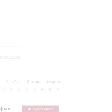
инская карта
Декабрь
Январь
Февраль
24
25
26
27
28
29
30
31
офы»
Купить билет