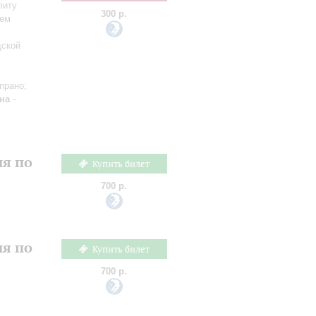
литу
300 р.
сем
дской
прано;
на
-
ия по
Купить билет
700 р.
ия по
Купить билет
700 р.