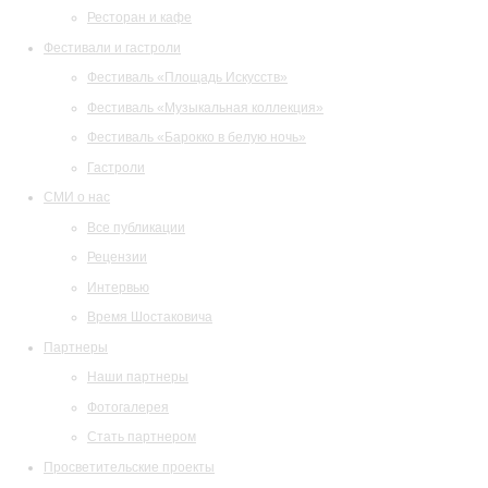
Ресторан и кафе
Фестивали и гастроли
Фестиваль «Площадь Искусств»
Фестиваль «Музыкальная коллекция»
Фестиваль «Барокко в белую ночь»
Гастроли
СМИ о нас
Все публикации
Рецензии
Интервью
Время Шостаковича
Партнеры
Наши партнеры
Фотогалерея
Стать партнером
Просветительские проекты