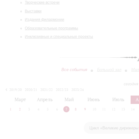
Творческие встречи
Выставки
Издания филармонии
Образовательные программы
Инклюзивные и специальные проекты
Все события
Большой зал
Мал
сегодня
2019/20
2020/21
2021/22
2022/23
2023/24
2024/25
2025/26
2026/27
Март
Апрель
Май
Июнь
Июль
А
1
2
3
4
5
6
7
8
9
10
11
12
13
14
Цикл «Великие дирижеры 