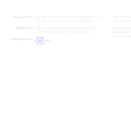
Большой зал:
191186, Санкт-Петербург, Михайловская ул., 2
Часы работы
+7 (812) 240-01-00, +7 (812) 240-01-80
Перерыв с 1
Малый зал:
191011, Санкт-Петербург, Невский пр., 30
Часы работы
+7 (812) 240-01-00, +7 (812) 240-01-70
Перерыв с 1
Вопросы на
Напишите нам:
MAX