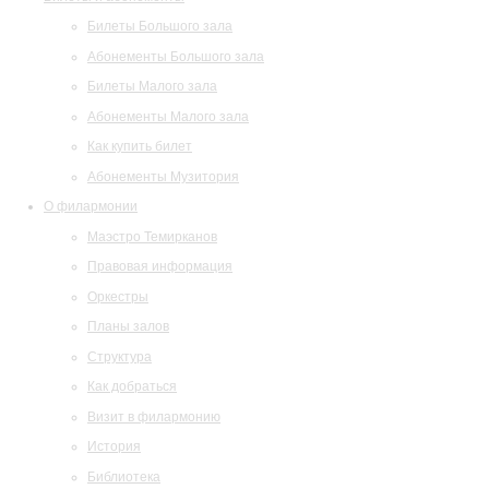
Билеты Большого зала
Абонементы Большого зала
Билеты Малого зала
Абонементы Малого зала
Как купить билет
Абонементы Музитория
О филармонии
Маэстро Темирканов
Правовая информация
Оркестры
Планы залов
Структура
Как добраться
Визит в филармонию
История
Библиотека