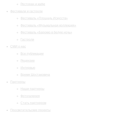
Ресторан и кафе
Фестивали и гастроли
Фестиваль «Площадь Искусств»
Фестиваль «Музыкальная коллекция»
Фестиваль «Барокко в белую ночь»
Гастроли
СМИ о нас
Все публикации
Рецензии
Интервью
Время Шостаковича
Партнеры
Наши партнеры
Фотогалерея
Стать партнером
Просветительские проекты