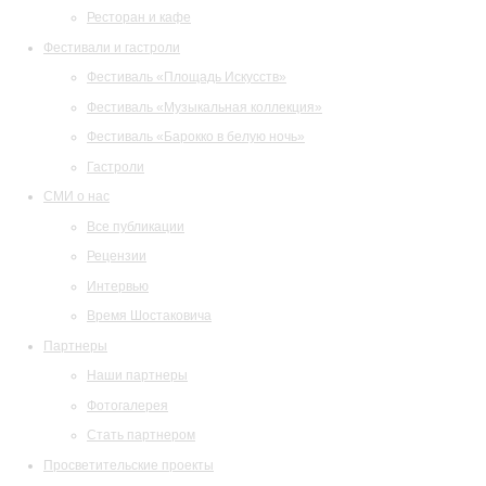
Ресторан и кафе
Фестивали и гастроли
Фестиваль «Площадь Искусств»
Фестиваль «Музыкальная коллекция»
Фестиваль «Барокко в белую ночь»
Гастроли
СМИ о нас
Все публикации
Рецензии
Интервью
Время Шостаковича
Партнеры
Наши партнеры
Фотогалерея
Стать партнером
Просветительские проекты