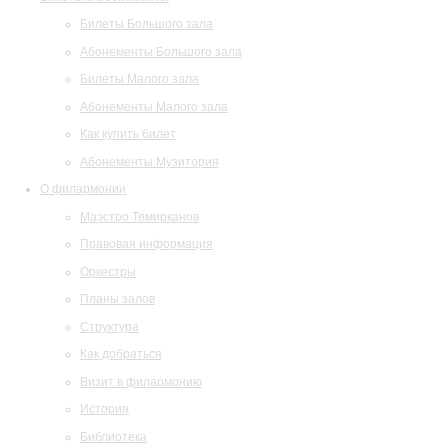
Билеты Большого зала
Абонементы Большого зала
Билеты Малого зала
Абонементы Малого зала
Как купить билет
Абонементы Музитория
О филармонии
Маэстро Темирканов
Правовая информация
Оркестры
Планы залов
Структура
Как добраться
Визит в филармонию
История
Библиотека