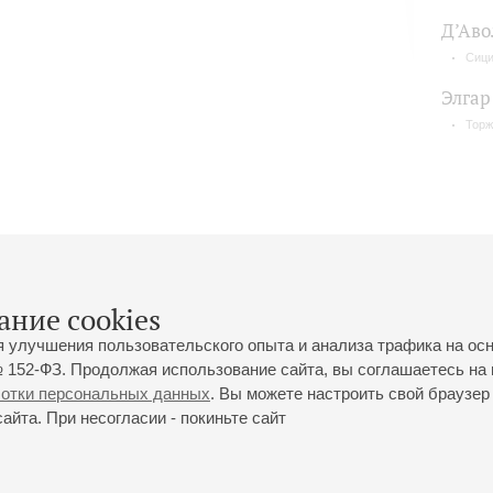
Д’Аво
Сици
Элгар
Торж
ание cookies
я улучшения пользовательского опыта и анализа трафика на ос
 152-ФЗ. Продолжая использование сайта, вы соглашаетесь на 
ботки персональных данных
. Вы можете настроить свой браузер 
йта. При несогласии - покиньте сайт
йловская ул., 2
Часы работы кассы Большого зала: с 11:00 до 20:30
0-01-80
Перерыв с 15:00 до 16:00
ий пр., 30
Часы работы кассы Малого зала: с 11:00 до 19:00