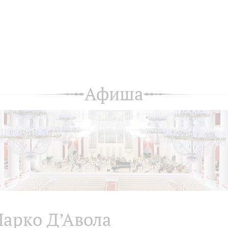
Афиша
арко Д’Авола