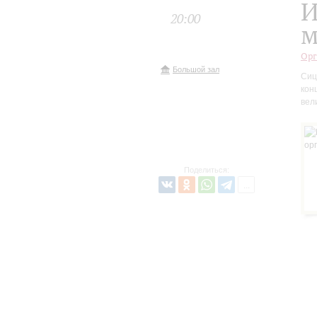
И
20:00
м
Орг
Большой зал
Сиц
кон
вел
Поделиться: