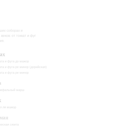
ших соборах и
еков: от токкат и фуг
ия.
Бах
ата и фуга до мажор
ата и фуга ре минор (дорийская)
ата и фуга ре минор
а
умфальный марш
к
л ля мажор
ьман
ческая сюита