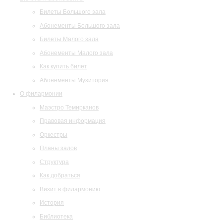
Билеты Большого зала
Абонементы Большого зала
Билеты Малого зала
Абонементы Малого зала
Как купить билет
Абонементы Музитория
О филармонии
Маэстро Темирканов
Правовая информация
Оркестры
Планы залов
Структура
Как добраться
Визит в филармонию
История
Библиотека