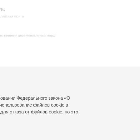
ла
лийская сюита
ественный церемониальный марш
новании Федерального закона «О
использование файлов cookie в
для отказа от файлов cookie, но это
© 2000—2026
«Санкт-Петербургская
филармония им. Д.Д.Шостаковича»