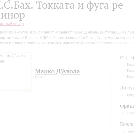
.С.Бах. Токката и фуга ре
инор
анный вечер
илийский композитор, органист и пианист Марко Д’Авола, выступающий в луч
цертных залах Европы, США и России, исполнит в Петербурге музыке четырех в
икого Иоганна Себастьяна Баха до Сицилийской сюиты собственного сочинен
И.С. 
Токк
Марко Д’Авола
Токк
орган
Токк
Дюбу
Три
Фран
Хора
Боэл
Готи