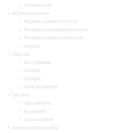
Ресторан и кафе
Фестивали и гастроли
Фестиваль «Площадь Искусств»
Фестиваль «Музыкальная коллекция»
Фестиваль «Барокко в белую ночь»
Гастроли
СМИ о нас
Все публикации
Рецензии
Интервью
Время Шостаковича
Партнеры
Наши партнеры
Фотогалерея
Стать партнером
Просветительские проекты