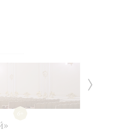
6+
й»