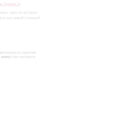
в. Группа 1
»
овых, один из которых
ннеса как самый сложный
жительность занятия
0 минут
без антракта