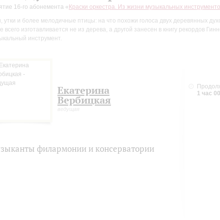
ятие 16-го абонемента «
Краски оркестра. Из жизни музыкальных инструменто
и, утки и более мелодичные птицы: на что похожи голоса двух деревянных дух
е всего изготавливается не из дерева, а другой занесен в книгу рекордов Ги
ыкальный инструмент.
Продол
Екатерина
1 час 0
Вербицкая
ведущая
зыканты филармонии и консерватории