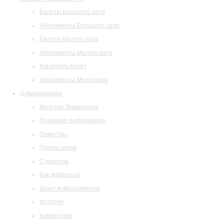
Билеты Большого зала
Абонементы Большого зала
Билеты Малого зала
Абонементы Малого зала
Как купить билет
Абонементы Музитория
О филармонии
Маэстро Темирканов
Правовая информация
Оркестры
Планы залов
Структура
Как добраться
Визит в филармонию
История
Библиотека