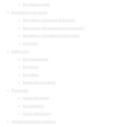
Ресторан и кафе
Фестивали и гастроли
Фестиваль «Площадь Искусств»
Фестиваль «Музыкальная коллекция»
Фестиваль «Барокко в белую ночь»
Гастроли
СМИ о нас
Все публикации
Рецензии
Интервью
Время Шостаковича
Партнеры
Наши партнеры
Фотогалерея
Стать партнером
Просветительские проекты