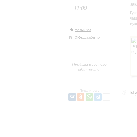
Зан
11:00
Гус
чащ
муз
Малый зал
QR-код события
Продажа в составе
абонемента
Поделиться:
Му