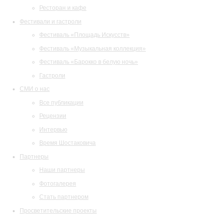
Ресторан и кафе
Фестивали и гастроли
Фестиваль «Площадь Искусств»
Фестиваль «Музыкальная коллекция»
Фестиваль «Барокко в белую ночь»
Гастроли
СМИ о нас
Все публикации
Рецензии
Интервью
Время Шостаковича
Партнеры
Наши партнеры
Фотогалерея
Стать партнером
Просветительские проекты