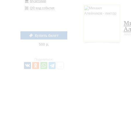
Музиторий
QR-код события
М
Ал
лек
Купить билет
500 р.
Поделиться: