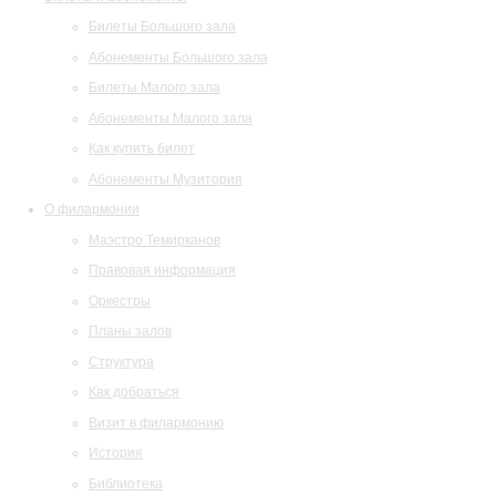
Билеты Большого зала
Абонементы Большого зала
Билеты Малого зала
Абонементы Малого зала
Как купить билет
Абонементы Музитория
О филармонии
Маэстро Темирканов
Правовая информация
Оркестры
Планы залов
Структура
Как добраться
Визит в филармонию
История
Библиотека