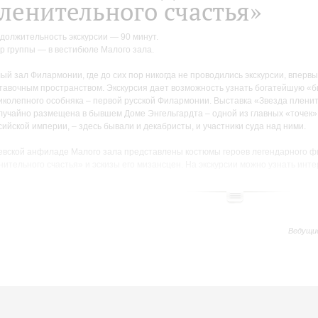
ленительного счастья»
должительность экскурсии — 90 минут.
р группы — в вестибюле Малого зала.
ый зал Филармонии, где до сих пор никогда не проводились экскурсии, впер
тавочным пространством. Экскурсия дает возможность узнать богатейшую «
иколепного особняка – первой русской Филармонии. Выставка «Звезда пленит
лучайно размещена в бывшем Доме Энгельгардта – одной из главных «точек»
сийской империи, – здесь бывали и декабристы, и участники суда над ними.
евской анфиладе Малого зала представлены костюмы героев легендарного ф
нительного счастья» и эскизы его мизансцен. На экскурсии можно узнать ин
мках фильма и подборе актеров. Гости Филармонии смогут ознакомиться с у
ументами расследования дела о событиях на Сенатской площади 14 декабря 
дствия и суда над заговорщиками и прочитать письма осужденных участников
ропавловской крепости, узнают, какая музыка звучала в декабристских салона
Ведущи
кспозиции представлены редчайшие нотные издания произведений русских и
позиторов, написанных в честь императоров Николая I и Александра II. Слуш
ератор Николай I вышел на Дворцовую площадь 14 декабря 1825 года, какие
 допустить революции», почему портрет князя Сергея Волконского, героя От
а, появился в Военной галерее Зимнего дворца только в 1917 году и что делал
позитор Михаил Глинка на Сенатской площади 14 декабря 1825 года.