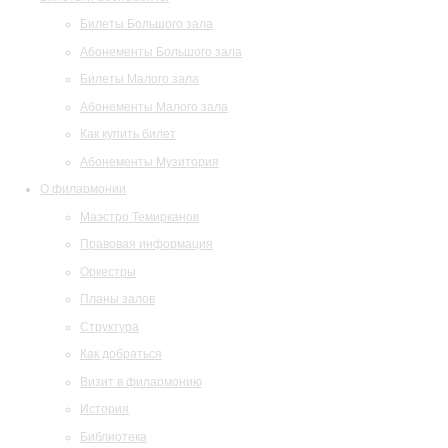
Билеты Большого зала
Абонементы Большого зала
Билеты Малого зала
Абонементы Малого зала
Как купить билет
Абонементы Музитория
О филармонии
Маэстро Темирканов
Правовая информация
Оркестры
Планы залов
Структура
Как добраться
Визит в филармонию
История
Библиотека