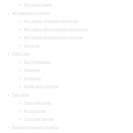
Ресторан и кафе
Фестивали и гастроли
Фестиваль «Площадь Искусств»
Фестиваль «Музыкальная коллекция»
Фестиваль «Барокко в белую ночь»
Гастроли
СМИ о нас
Все публикации
Рецензии
Интервью
Время Шостаковича
Партнеры
Наши партнеры
Фотогалерея
Стать партнером
Просветительские проекты