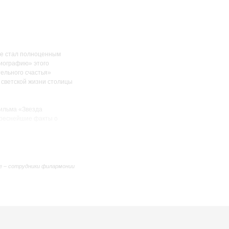
вые стал полноценным
биографию» этого
ельного счастья»
 светской жизни столицы
ильма «Звезда
тереснейшие факты о
никальными архивными
1825 года, материалами
 восстания из
х Сибири.
е – сотрудники филармонии
 зарубежных
атели узнают, почему
 меры предпринял, чтобы
ечественной войны 1812
 великий русский