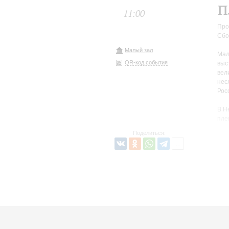
п
11:00
Про
Сбо
Малый зал
Мал
QR-код события
выс
вел
нес
Рос
В Н
пле
съе
Поделиться:
док
сле
Пет
В э
ком
имп
«не
год
ком