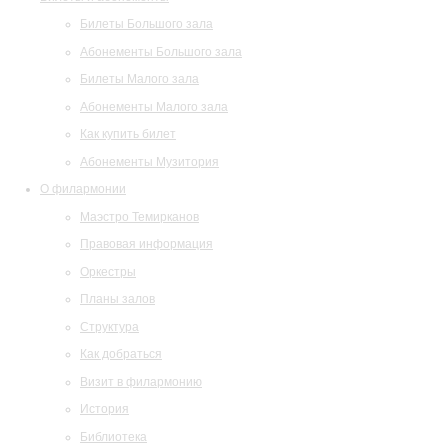
Билеты Большого зала
Абонементы Большого зала
Билеты Малого зала
Абонементы Малого зала
Как купить билет
Абонементы Музитория
О филармонии
Маэстро Темирканов
Правовая информация
Оркестры
Планы залов
Структура
Как добраться
Визит в филармонию
История
Библиотека