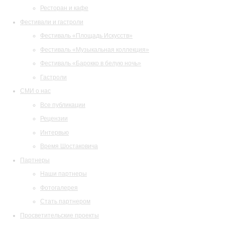
Ресторан и кафе
Фестивали и гастроли
Фестиваль «Площадь Искусств»
Фестиваль «Музыкальная коллекция»
Фестиваль «Барокко в белую ночь»
Гастроли
СМИ о нас
Все публикации
Рецензии
Интервью
Время Шостаковича
Партнеры
Наши партнеры
Фотогалерея
Стать партнером
Просветительские проекты