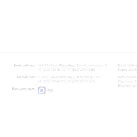
Большой зал:
191186, Санкт-Петербург, Михайловская ул., 2
Часы работы
+7 (812) 240-01-00, +7 (812) 240-01-80
Перерыв с 1
Малый зал:
191011, Санкт-Петербург, Невский пр., 30
Часы работы
+7 (812) 240-01-00, +7 (812) 240-01-70
Перерыв с 1
Вопросы на
Напишите нам:
MAX