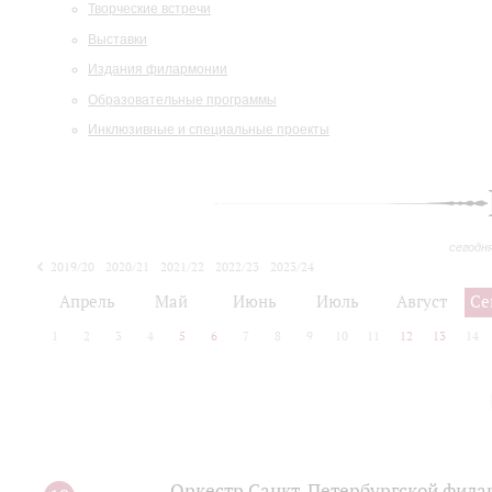
Творческие встречи
Выставки
Издания филармонии
Образовательные программы
Инклюзивные и специальные проекты
сегодн
2019/20
2020/21
2021/22
2022/23
2023/24
2024/25
2025/26
Апрель
Май
Июнь
Июль
Август
Се
1
2
3
4
5
6
7
8
9
10
11
12
13
14
Оркестр Санкт‑Петербургской фила