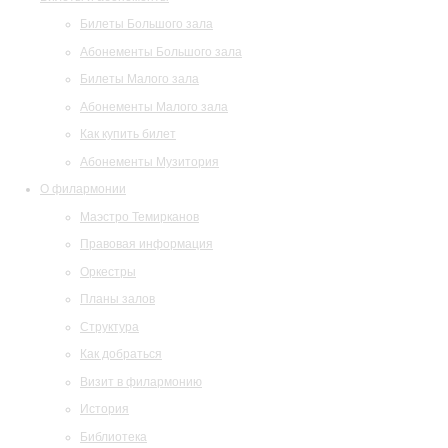
Билеты Большого зала
Абонементы Большого зала
Билеты Малого зала
Абонементы Малого зала
Как купить билет
Абонементы Музитория
О филармонии
Маэстро Темирканов
Правовая информация
Оркестры
Планы залов
Структура
Как добраться
Визит в филармонию
История
Библиотека