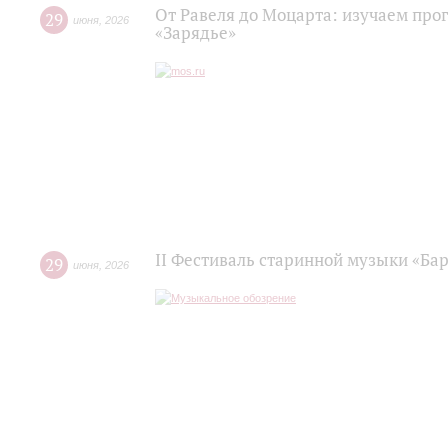
От Равеля до Моцарта: изучаем про
29
июня
,
2026
«Зарядье»
II Фестиваль старинной музыки «Баро
29
июня
,
2026