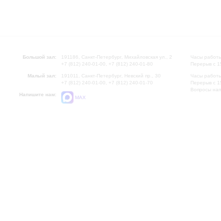
Большой зал:
191186, Санкт-Петербург, Михайловская ул., 2
Часы работы
+7 (812) 240-01-00, +7 (812) 240-01-80
Перерыв с 1
Малый зал:
191011, Санкт-Петербург, Невский пр., 30
Часы работы
+7 (812) 240-01-00, +7 (812) 240-01-70
Перерыв с 1
Вопросы на
Напишите нам:
MAX