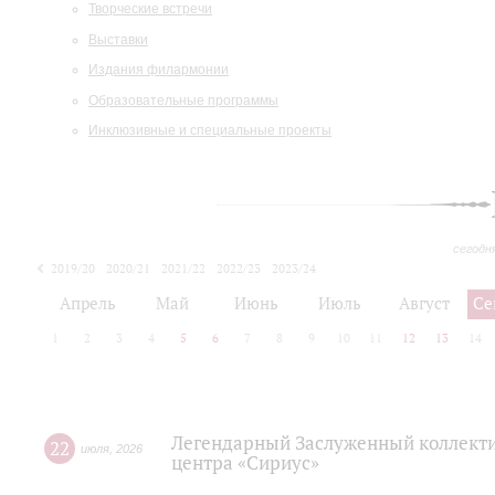
Творческие встречи
Выставки
Издания филармонии
Образовательные программы
Инклюзивные и специальные проекты
сегодн
2019/20
2020/21
2021/22
2022/23
2023/24
2024/25
2025/26
Апрель
Май
Июнь
Июль
Август
Се
1
2
3
4
5
6
7
8
9
10
11
12
13
14
Легендарный Заслуженный коллекти
22
июля
,
2026
центра «Сириус»