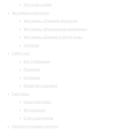
Ресторан и кафе
Фестивали и гастроли
Фестиваль «Площадь Искусств»
Фестиваль «Музыкальная коллекция»
Фестиваль «Барокко в белую ночь»
Гастроли
СМИ о нас
Все публикации
Рецензии
Интервью
Время Шостаковича
Партнеры
Наши партнеры
Фотогалерея
Стать партнером
Просветительские проекты