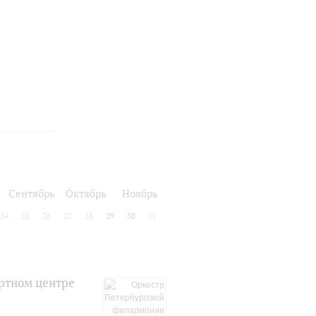
Сентябрь
Октябрь
Ноябрь
24
25
26
27
28
29
30
31
ртном центре