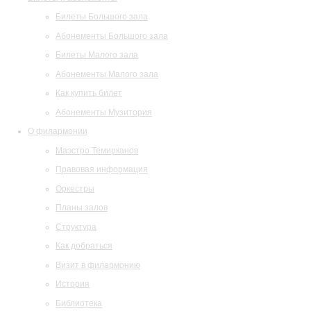
Билеты Большого зала
Абонементы Большого зала
Билеты Малого зала
Абонементы Малого зала
Как купить билет
Абонементы Музитория
О филармонии
Маэстро Темирканов
Правовая информация
Оркестры
Планы залов
Структура
Как добраться
Визит в филармонию
История
Библиотека