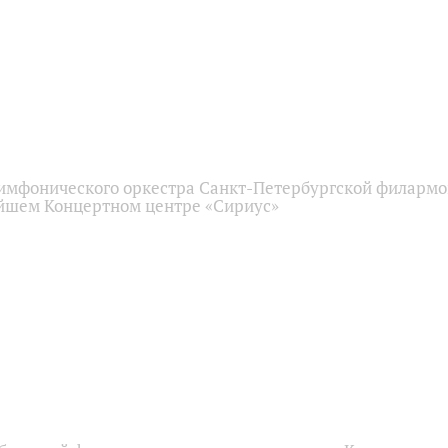
имфонического оркестра Санкт-Петербургской филарм
йшем Концертном центре «Сириус»