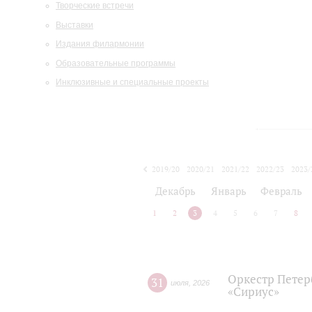
Творческие встречи
Выставки
Издания филармонии
Образовательные программы
Инклюзивные и специальные проекты
2019/20
2020/21
2021/22
2022/23
2023/
2024/25
2025/26
Декабрь
Январь
Февраль
1
2
3
4
5
6
7
8
Оркестр Петер
31
июля
,
2026
«Сириус»