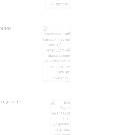
онии
ыйдет». О