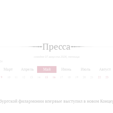
Пресса
сегодня 07 августа 2026, пятница
24
Март
Апрель
Май
Июнь
Июль
Август
9
10
11
12
13
14
15
16
17
18
19
20
21
22
23
бургской филармонии впервые выступил в новом Конце