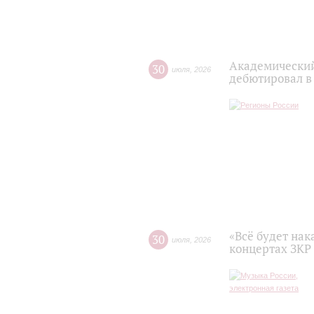
Академический
30
июля
,
2026
дебютировал в
«Всё будет нак
30
июля
,
2026
концертах ЗКР