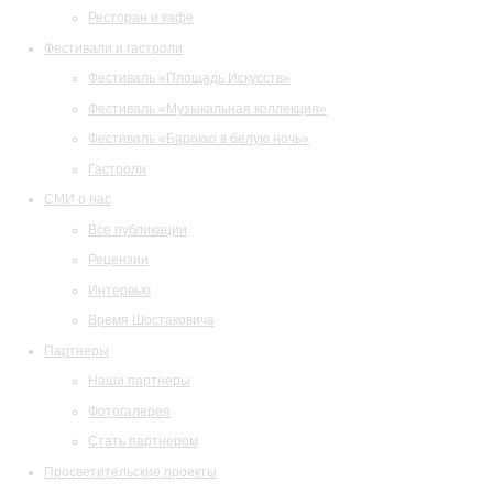
Ресторан и кафе
Фестивали и гастроли
Фестиваль «Площадь Искусств»
Фестиваль «Музыкальная коллекция»
Фестиваль «Барокко в белую ночь»
Гастроли
СМИ о нас
Все публикации
Рецензии
Интервью
Время Шостаковича
Партнеры
Наши партнеры
Фотогалерея
Стать партнером
Просветительские проекты