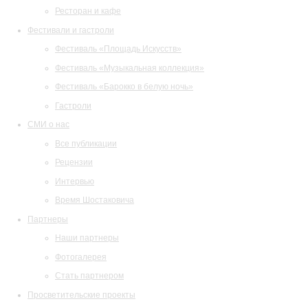
Ресторан и кафе
Фестивали и гастроли
Фестиваль «Площадь Искусств»
Фестиваль «Музыкальная коллекция»
Фестиваль «Барокко в белую ночь»
Гастроли
СМИ о нас
Все публикации
Рецензии
Интервью
Время Шостаковича
Партнеры
Наши партнеры
Фотогалерея
Стать партнером
Просветительские проекты