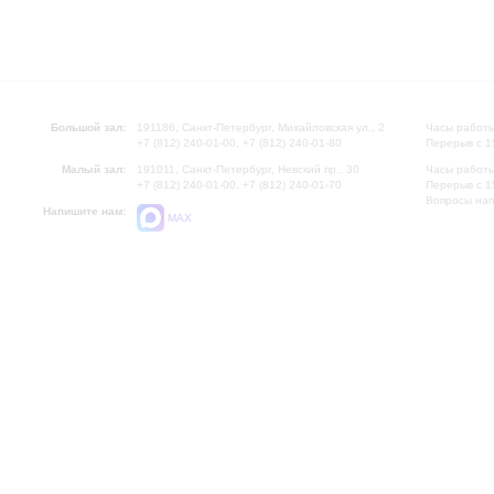
Большой зал:
191186, Санкт-Петербург, Михайловская ул., 2
Часы работы
+7 (812) 240-01-00, +7 (812) 240-01-80
Перерыв с 1
Малый зал:
191011, Санкт-Петербург, Невский пр., 30
Часы работы
+7 (812) 240-01-00, +7 (812) 240-01-70
Перерыв с 1
Вопросы на
Напишите нам:
MAX