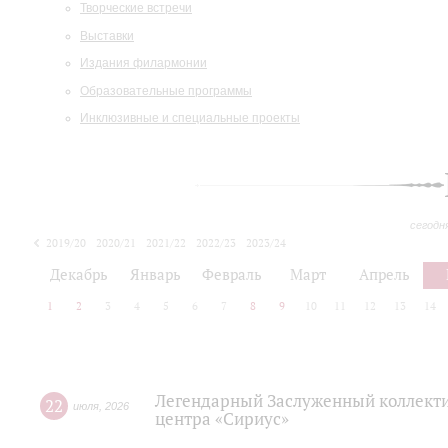
Творческие встречи
Выставки
Издания филармонии
Образовательные программы
Инклюзивные и специальные проекты
сегодн
2019/20
2020/21
2021/22
2022/23
2023/24
2024/25
2025/26
Декабрь
Январь
Февраль
Март
Апрель
1
2
3
4
5
6
7
8
9
10
11
12
13
14
Легендарный Заслуженный коллекти
22
июля
,
2026
центра «Сириус»