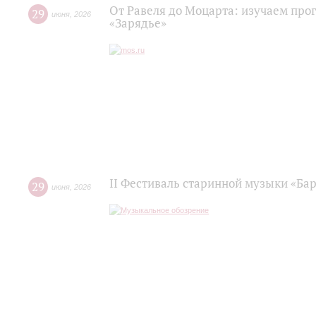
От Равеля до Моцарта: изучаем про
29
июня
,
2026
«Зарядье»
II Фестиваль старинной музыки «Баро
29
июня
,
2026