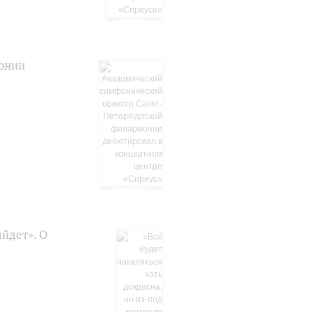
онии
ыйдет». О