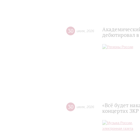
Академический
30
июля
,
2026
дебютировал в
«Всё будет нак
30
июля
,
2026
концертах ЗКР