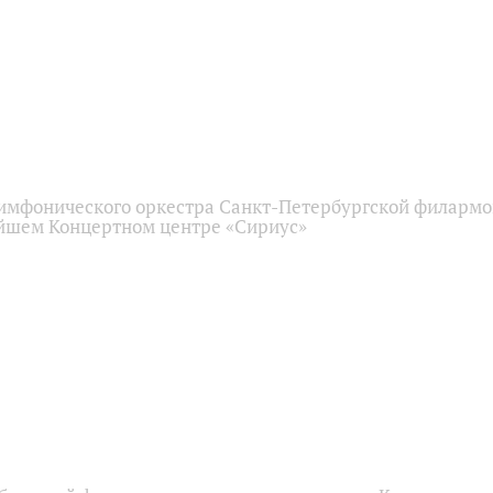
имфонического оркестра Санкт-Петербургской филарм
йшем Концертном центре «Сириус»