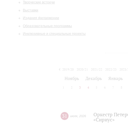
Творческие встречи
Выставки
Издания филармонии
Образовательные программы
Инклюзивные и специальные проекты
2019/20
2020/21
2021/22
2022/23
2023/
2024/25
2025/26
Ноябрь
Декабрь
Январь
1
2
3
4
5
6
7
8
Оркестр Петер
31
июля
,
2026
«Сириус»