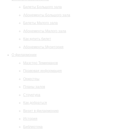
Билеты Большого зала
Абонементы Большого зала
Билеты Малого зала
Абонементы Малого зала
Как купить билет
Абонементы Музитория
О филармонии
Маэстро Темирканов
Правовая информация
Оркестры
Планы залов
Структура
Как добраться
Визит в филармонию
История
Библиотека