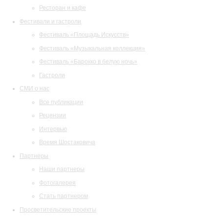
Ресторан и кафе
Фестивали и гастроли
Фестиваль «Площадь Искусств»
Фестиваль «Музыкальная коллекция»
Фестиваль «Барокко в белую ночь»
Гастроли
СМИ о нас
Все публикации
Рецензии
Интервью
Время Шостаковича
Партнеры
Наши партнеры
Фотогалерея
Стать партнером
Просветительские проекты