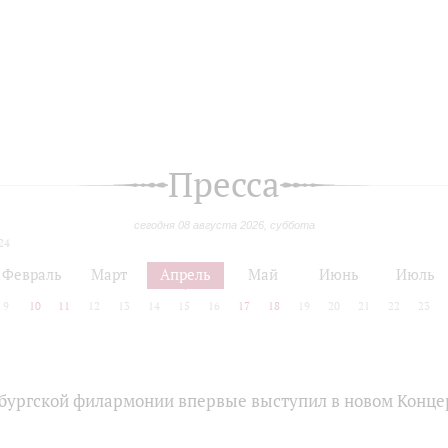
Пресса
сегодня 08 августа 2026, суббота
24
Февраль
Март
Апрель
Май
Июнь
Июль
9
10
11
12
13
14
15
16
17
18
19
20
21
22
23
бургской филармонии впервые выступил в новом Конце