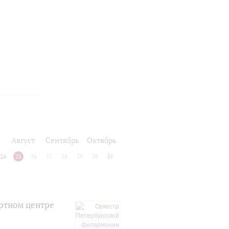
Август
Сентябрь
Октябрь
24
25
26
27
28
29
30
31
ртном центре