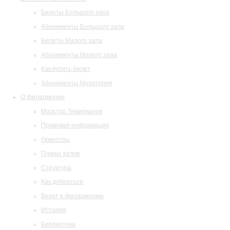
Билеты Большого зала
Абонементы Большого зала
Билеты Малого зала
Абонементы Малого зала
Как купить билет
Абонементы Музитория
О филармонии
Маэстро Темирканов
Правовая информация
Оркестры
Планы залов
Структура
Как добраться
Визит в филармонию
История
Библиотека