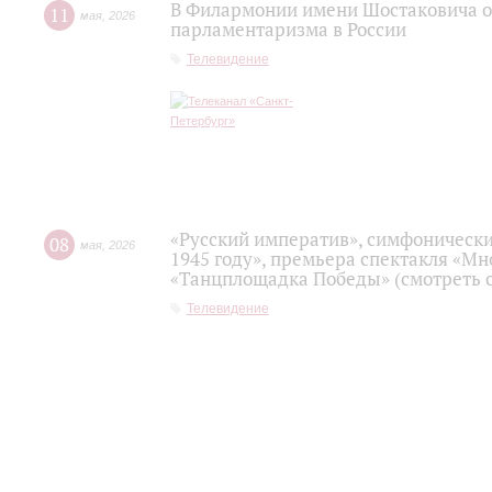
В Филармонии имени Шостаковича о
11
мая
,
2026
парламентаризма в России
Телевидение
«Русский императив», симфонически
08
мая
,
2026
1945 году», премьера спектакля «Мно
«Танцплощадка Победы» (смотреть с
Телевидение