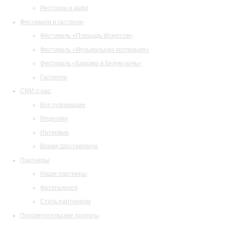
Ресторан и кафе
Фестивали и гастроли
Фестиваль «Площадь Искусств»
Фестиваль «Музыкальная коллекция»
Фестиваль «Барокко в белую ночь»
Гастроли
СМИ о нас
Все публикации
Рецензии
Интервью
Время Шостаковича
Партнеры
Наши партнеры
Фотогалерея
Стать партнером
Просветительские проекты