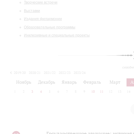
Творческие встречи
Выставки
Издания филармонии
Образовательные программы
Инклюзивные и специальные проекты
сегодн
2019/20
2020/21
2021/22
2022/23
2023/24
2024/25
2025/26
Ноябрь
Декабрь
Январь
Февраль
Март
А
1
2
3
4
5
6
7
8
9
10
11
12
13
14
Государственное звучание: история