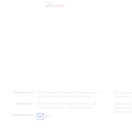
Большой зал:
191186, Санкт-Петербург, Михайловская ул., 2
Часы работы
+7 (812) 240-01-00, +7 (812) 240-01-80
Перерыв с 1
Малый зал:
191011, Санкт-Петербург, Невский пр., 30
Часы работы
+7 (812) 240-01-00, +7 (812) 240-01-70
Перерыв с 1
Вопросы на
Напишите нам:
MAX