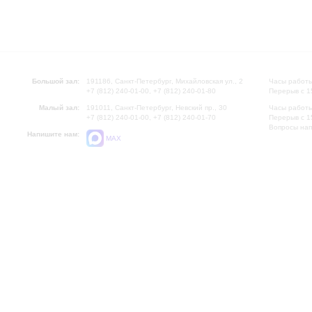
Большой зал:
191186, Санкт-Петербург, Михайловская ул., 2
Часы работы
+7 (812) 240-01-00, +7 (812) 240-01-80
Перерыв с 1
Малый зал:
191011, Санкт-Петербург, Невский пр., 30
Часы работы
+7 (812) 240-01-00, +7 (812) 240-01-70
Перерыв с 1
Вопросы на
Напишите нам:
MAX