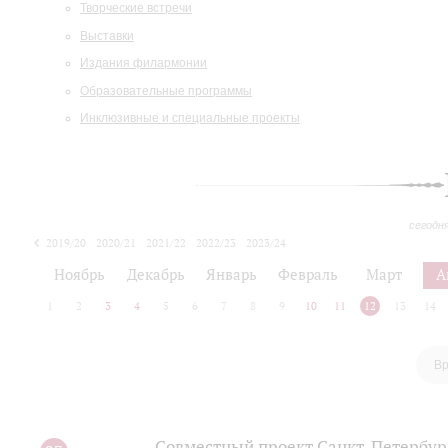
Творческие встречи
Выставки
Издания филармонии
Образовательные программы
Инклюзивные и специальные проекты
сегодн
2019/20
2020/21
2021/22
2022/23
2023/24
2024/25
2025/26
Ноябрь
Декабрь
Январь
Февраль
Март
А
1
2
3
4
5
6
7
8
9
10
11
12
13
14
Вр
Совместный проект Санкт-Петербур