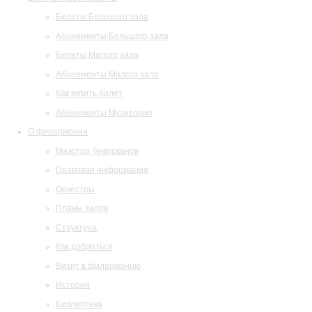
Билеты Большого зала
Абонементы Большого зала
Билеты Малого зала
Абонементы Малого зала
Как купить билет
Абонементы Музитория
О филармонии
Маэстро Темирканов
Правовая информация
Оркестры
Планы залов
Структура
Как добраться
Визит в филармонию
История
Библиотека