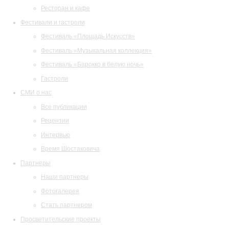
Ресторан и кафе
Фестивали и гастроли
Фестиваль «Площадь Искусств»
Фестиваль «Музыкальная коллекция»
Фестиваль «Барокко в белую ночь»
Гастроли
СМИ о нас
Все публикации
Рецензии
Интервью
Время Шостаковича
Партнеры
Наши партнеры
Фотогалерея
Стать партнером
Просветительские проекты