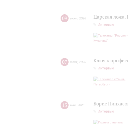
Царская ложа.
09
июня
,
2026
Интервью
Ключ к профес
07
июня
,
2026
Интервью
Борис Пинхасов
15
мая
,
2026
Интервью