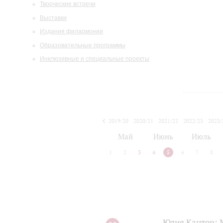
Творческие встречи
Выставки
Издания филармонии
Образовательные программы
Инклюзивные и специальные проекты
2019/20
2020/21
2021/22
2022/23
2023/
2024/25
2025/26
Май
Июнь
Июль
1
2
3
4
5
6
7
8
Юлия Кантор: М