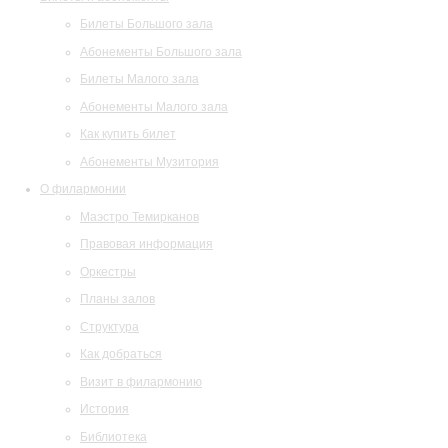
Билеты Большого зала
Абонементы Большого зала
Билеты Малого зала
Абонементы Малого зала
Как купить билет
Абонементы Музитория
О филармонии
Маэстро Темирканов
Правовая информация
Оркестры
Планы залов
Структура
Как добраться
Визит в филармонию
История
Библиотека