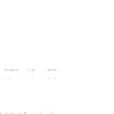
Февраль
Март
Апрель
24
25
26
27
28
29
30
31
б уникальной