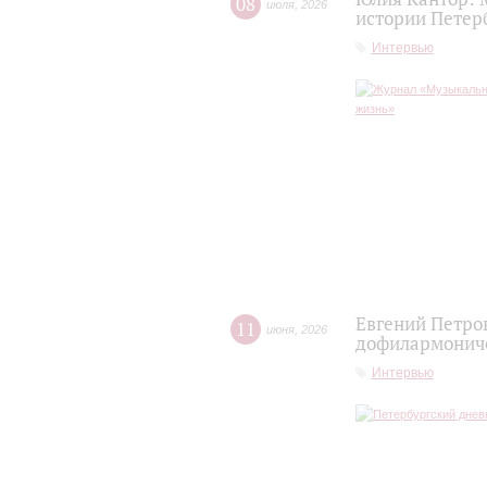
08
июля
,
2026
истории Петер
Интервью
Евгений Петро
11
июня
,
2026
дофилармониче
Интервью