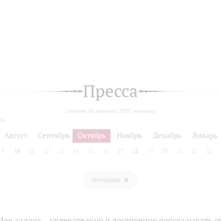
Пресса
сегодня 06 августа 2026, четверг
24
Август
Сентябрь
Октябрь
Ноябрь
Декабрь
Январь
9
10
11
12
13
14
15
16
17
18
19
20
21
22
23
Интервью
оя задача – увлекательно и достоверно рассказывать о