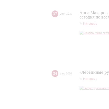
Анна Макарова
07
мая
,
2026
сегодня по все
Интервью
«Лебединые ру
04
мая
,
2026
Интервью