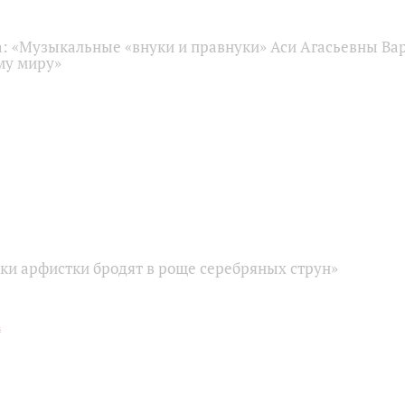
: «Музыкальные «внуки и правнуки» Аси Агасьевны Ва
му миру»
ки арфистки бродят в роще серебряных струн»