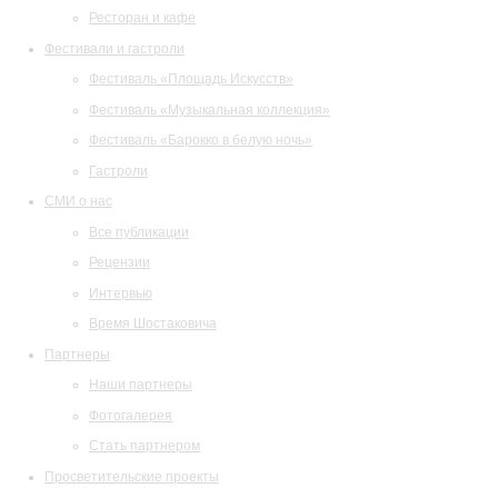
Ресторан и кафе
Фестивали и гастроли
Фестиваль «Площадь Искусств»
Фестиваль «Музыкальная коллекция»
Фестиваль «Барокко в белую ночь»
Гастроли
СМИ о нас
Все публикации
Рецензии
Интервью
Время Шостаковича
Партнеры
Наши партнеры
Фотогалерея
Стать партнером
Просветительские проекты