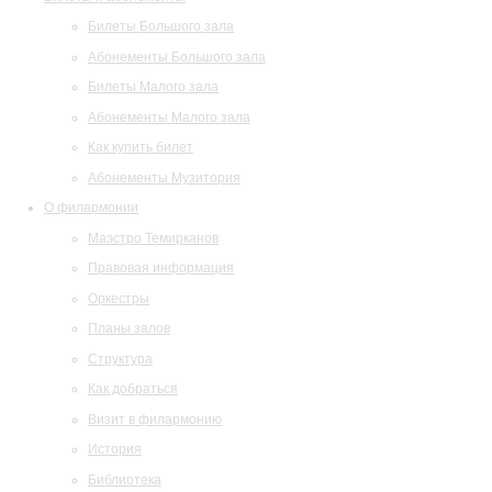
Билеты Большого зала
Абонементы Большого зала
Билеты Малого зала
Абонементы Малого зала
Как купить билет
Абонементы Музитория
О филармонии
Маэстро Темирканов
Правовая информация
Оркестры
Планы залов
Структура
Как добраться
Визит в филармонию
История
Библиотека