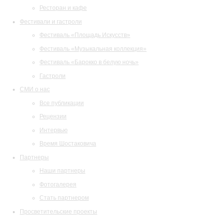
Ресторан и кафе
Фестивали и гастроли
Фестиваль «Площадь Искусств»
Фестиваль «Музыкальная коллекция»
Фестиваль «Барокко в белую ночь»
Гастроли
СМИ о нас
Все публикации
Рецензии
Интервью
Время Шостаковича
Партнеры
Наши партнеры
Фотогалерея
Стать партнером
Просветительские проекты