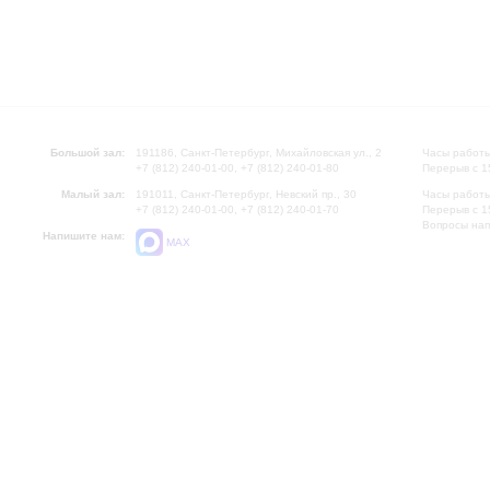
Большой зал:
191186, Санкт-Петербург, Михайловская ул., 2
Часы работы
+7 (812) 240-01-00, +7 (812) 240-01-80
Перерыв с 1
Малый зал:
191011, Санкт-Петербург, Невский пр., 30
Часы работы
+7 (812) 240-01-00, +7 (812) 240-01-70
Перерыв с 1
Вопросы на
Напишите нам:
MAX