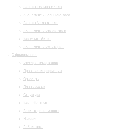
Билеты Большого зала
Абонементы Большого зала
Билеты Малого зала
Абонементы Малого зала
Как купить билет
Абонементы Музитория
О филармонии
Маэстро Темирканов
Правовая информация
Оркестры
Планы залов
Структура
Как добраться
Визит в филармонию
История
Библиотека