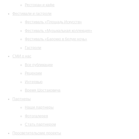
Ресторан и кафе
Фестивали и гастроли
Фестиваль «Площадь Искусств»
Фестиваль «Музыкальная коллекция»
Фестиваль «Барокко в белую ночь»
Гастроли
СМИ о нас
Все публикации
Рецензии
Интервью
Время Шостаковича
Партнеры
Наши партнеры
Фотогалерея
Стать партнером
Просветительские проекты