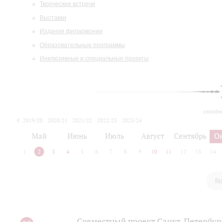
Творческие встречи
Выставки
Издания филармонии
Образовательные программы
Инклюзивные и специальные проекты
сегодн
2019/20
2020/21
2021/22
2022/23
2023/24
2024/25
2025/26
Май
Июнь
Июль
Август
Сентябрь
О
1
2
3
4
5
6
7
8
9
10
11
12
13
14
Вр
Совместный проект Санкт-Петербур