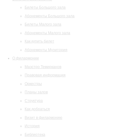
Билеты Большого зала
Абонементы Большого зала
Билеты Малого зала
Абонементы Малого зала
Как купить билет
Абонементы Музитория
О филармонии
Маэстро Темирканов
Правовая информация
Оркестры
Планы залов
Структура
Как добраться
Визит в филармонию
История
Библиотека