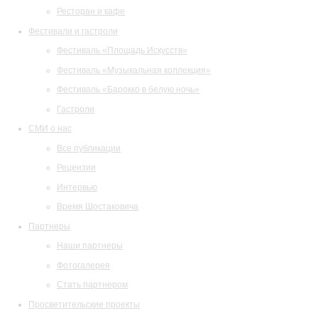
Ресторан и кафе
Фестивали и гастроли
Фестиваль «Площадь Искусств»
Фестиваль «Музыкальная коллекция»
Фестиваль «Барокко в белую ночь»
Гастроли
СМИ о нас
Все публикации
Рецензии
Интервью
Время Шостаковича
Партнеры
Наши партнеры
Фотогалерея
Стать партнером
Просветительские проекты