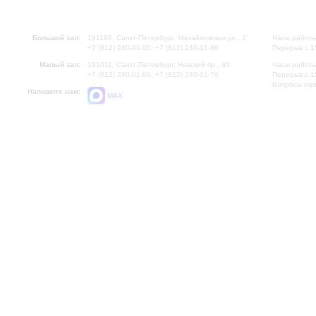
Большой зал:
191186, Санкт-Петербург, Михайловская ул., 2
Часы работы
+7 (812) 240-01-00, +7 (812) 240-01-80
Перерыв с 1
Малый зал:
191011, Санкт-Петербург, Невский пр., 30
Часы работы
+7 (812) 240-01-00, +7 (812) 240-01-70
Перерыв с 1
Вопросы на
Напишите нам:
MAX