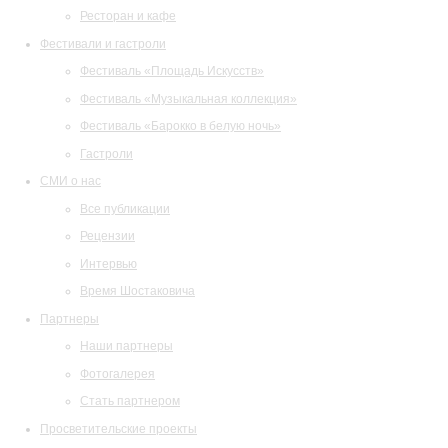
Ресторан и кафе
Фестивали и гастроли
Фестиваль «Площадь Искусств»
Фестиваль «Музыкальная коллекция»
Фестиваль «Барокко в белую ночь»
Гастроли
СМИ о нас
Все публикации
Рецензии
Интервью
Время Шостаковича
Партнеры
Наши партнеры
Фотогалерея
Стать партнером
Просветительские проекты