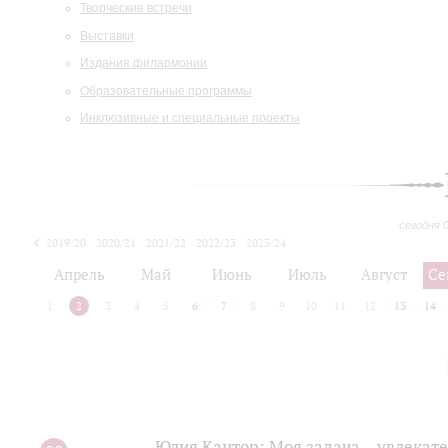
Творческие встречи
Выставки
Издания филармонии
Образовательные программы
Инклюзивные и специальные проекты
сегодня 
2019/20
2020/21
2021/22
2022/23
2023/24
2024/25
2025/26
Апрель
Май
Июнь
Июль
Август
Се
1
2
3
4
5
6
7
8
9
10
11
12
13
14
Юлия Кантор: Моя задача – увлекате