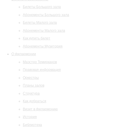
Билеты Большого зала
Абонементы Большого зала
Билеты Малого зала
Абонементы Малого зала
Как купить билет
Абонементы Музитория
О филармонии
Маэстро Темирканов
Правовая информация
Оркестры
Планы залов
Структура
Как добраться
Визит в филармонию
История
Библиотека