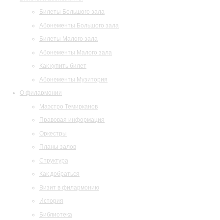
Билеты Большого зала
Абонементы Большого зала
Билеты Малого зала
Абонементы Малого зала
Как купить билет
Абонементы Музитория
О филармонии
Маэстро Темирканов
Правовая информация
Оркестры
Планы залов
Структура
Как добраться
Визит в филармонию
История
Библиотека