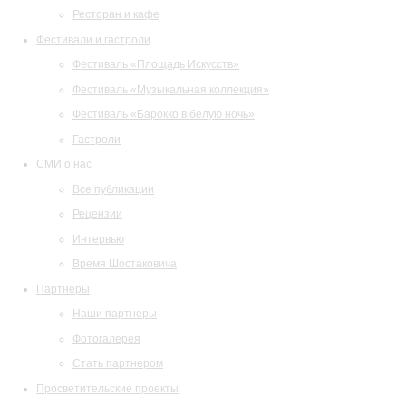
Ресторан и кафе
Фестивали и гастроли
Фестиваль «Площадь Искусств»
Фестиваль «Музыкальная коллекция»
Фестиваль «Барокко в белую ночь»
Гастроли
СМИ о нас
Все публикации
Рецензии
Интервью
Время Шостаковича
Партнеры
Наши партнеры
Фотогалерея
Стать партнером
Просветительские проекты