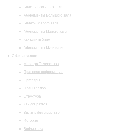
Билеты Большого зала
Абонементы Большого зала
Билеты Малого зала
Абонементы Малого зала
Как купить билет
Абонементы Музитория
О филармонии
Маэстро Темирканов
Правовая информация
Оркестры
Планы залов
Структура
Как добраться
Визит в филармонию
История
Библиотека