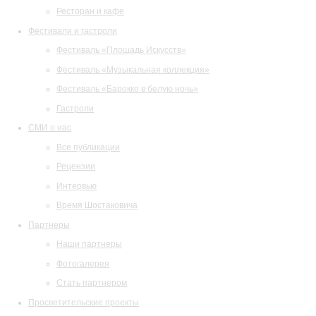
Ресторан и кафе
Фестивали и гастроли
Фестиваль «Площадь Искусств»
Фестиваль «Музыкальная коллекция»
Фестиваль «Барокко в белую ночь»
Гастроли
СМИ о нас
Все публикации
Рецензии
Интервью
Время Шостаковича
Партнеры
Наши партнеры
Фотогалерея
Стать партнером
Просветительские проекты