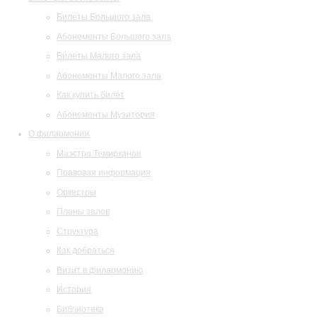
Билеты Большого зала
Абонементы Большого зала
Билеты Малого зала
Абонементы Малого зала
Как купить билет
Абонементы Музитория
О филармонии
Маэстро Темирканов
Правовая информация
Оркестры
Планы залов
Структура
Как добраться
Визит в филармонию
История
Библиотека