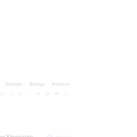
Декабрь
Январь
Февраль
24
25
26
27
28
29
30
31
рия Юровского