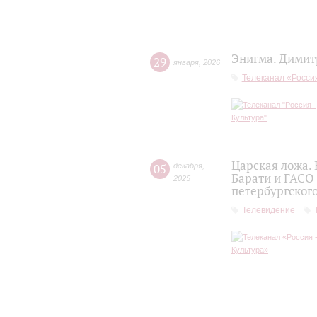
Энигма. Димит
29
января
,
2026
Телеканал «Россия
Царская ложа.
05
декабря
,
Барати и ГАСО
2025
петербургског
Телевидение