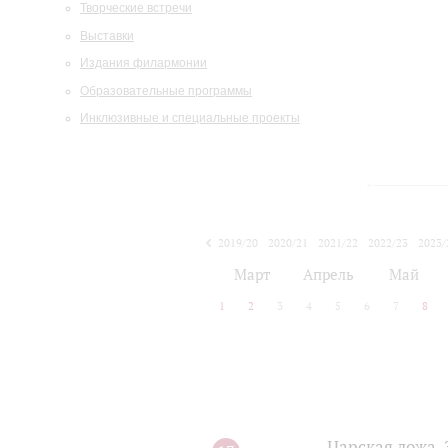
Творческие встречи
Выставки
Издания филармонии
Образовательные программы
Инклюзивные и специальные проекты
2019/20
2020/21
2021/22
2022/23
2023/
2024/25
2025/26
Март
Апрель
Май
1
2
3
4
5
6
7
8
Царская ложа.