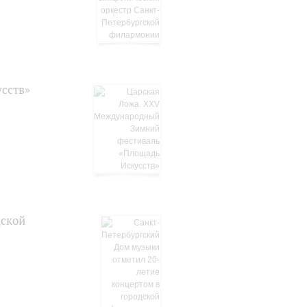
сств»
дской