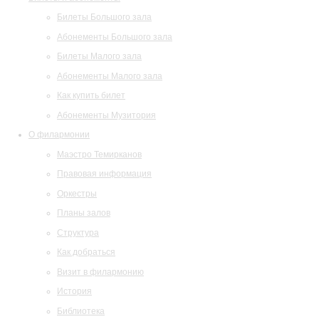
Билеты Большого зала
Абонементы Большого зала
Билеты Малого зала
Абонементы Малого зала
Как купить билет
Абонементы Музитория
О филармонии
Маэстро Темирканов
Правовая информация
Оркестры
Планы залов
Структура
Как добраться
Визит в филармонию
История
Библиотека