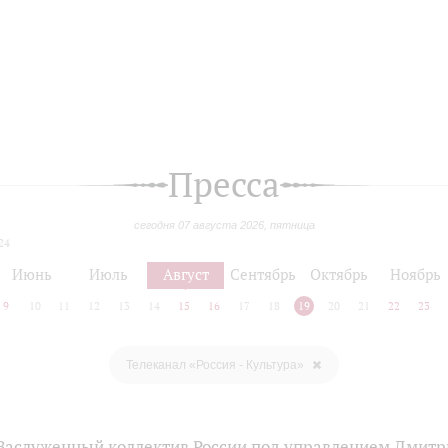
Пресса
сегодня 07 августа 2026, пятница
24
Июнь
Июль
Август
Сентябрь
Октябрь
Ноябрь
9
10
11
12
13
14
15
16
17
18
19
20
21
22
23
Телеканал «Россия - Культура»
 Заслуженный коллектив России под управлением Дмит