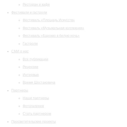
Ресторан и кафе
Фестивали и гастроли
Фестиваль «Площадь Искусств»
Фестиваль «Музыкальная коллекция»
Фестиваль «Барокко в белую ночь»
Гастроли
СМИ о нас
Все публикации
Рецензии
Интервью
Время Шостаковича
Партнеры
Наши партнеры
Фотогалерея
Стать партнером
Просветительские проекты